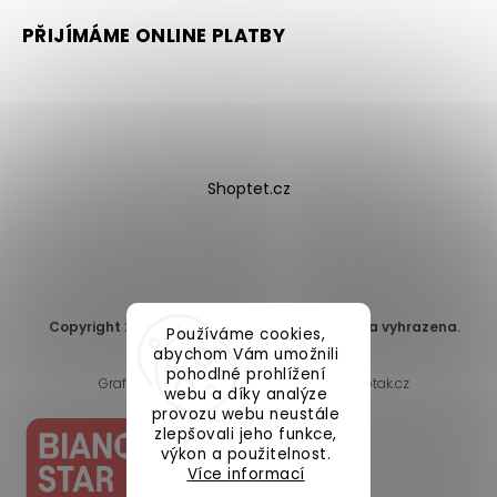
PŘIJÍMÁME ONLINE PLATBY
Shoptet.cz
Copyright 2026
DomaLEP s.r.o.
. Všechna práva vyhrazena.
Používáme cookies,
Upravit nastavení cookies
abychom Vám umožnili
pohodlné prohlížení
Grafický návrh vytvořil a nakódoval
Shoptak.cz
webu a díky analýze
provozu webu neustále
zlepšovali jeho funkce,
výkon a použitelnost.
Více informací