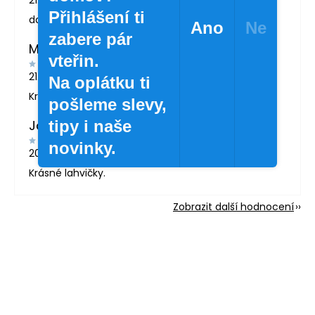
Přihlášení ti
doporučuji
Ano
Ne
zabere pár
MARTINA LONDINOVÁ
vteřin.
21.5.2026
Na oplátku ti
Krásné zboží
pošleme slevy,
tipy i naše
Jana Svatošová
novinky.
20.4.2026
Krásné lahvičky.
Zobrazit další hodnocení