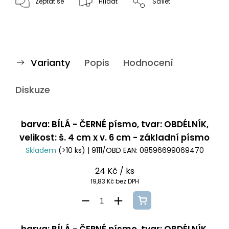
Zeptat se
Hlídat
Sdílet
Varianty
Popis
Hodnocení
Diskuze
barva: BÍLÁ - ČERNÉ písmo, tvar: OBDÉLNÍK,
velikost: š. 4 cm x v. 6 cm - základní písmo
Skladem
(>10 ks)
| 9111/OBD
EAN:
08596699069470
24 Kč
/ ks
19,83 Kč bez DPH