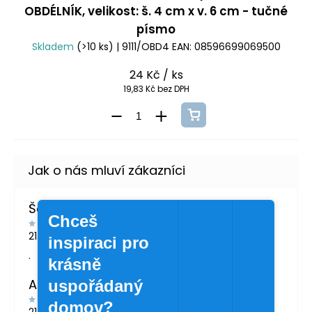
OBDÉLNÍK, velikost: š. 4 cm x v. 6 cm - tučné
písmo
Skladem
(>10 ks)
| 9111/OBD4
EAN:
08596699069500
24 Kč
/ ks
19,83 Kč bez DPH
Šárka Švábová
Chceš
21.7.2026
inspiraci pro
.
krásně
Andrea Žáčková
uspořádaný
domov?
21.5.2026