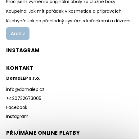
Proč jsem vyměnila originální obaly za úložné boxy
Koupelna: Jak mít pořádek v kosmetice a přípravcích
Kuchyně: Jak na přehledný systém s kořenkami a dózami
Archiv
INSTAGRAM
KONTAKT
DomaLEP s.r.o.
info
@
domalep.cz
+420732673005
Facebook
Instagram
PŘIJÍMÁME ONLINE PLATBY