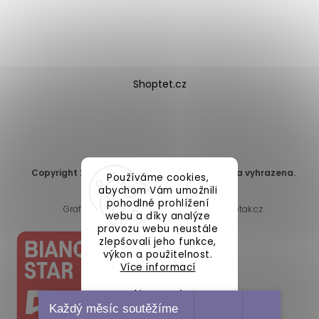
Shoptet.cz
Copyright 2026
DomaLEP s.r.o.
. Všechna práva vyhrazena.
Používáme cookies,
Upravit nastavení cookies
abychom Vám umožnili
pohodlné prohlížení
Grafický návrh vytvořil a nakódoval
Shoptak.cz
webu a díky analýze
provozu webu neustále
zlepšovali jeho funkce,
výkon a použitelnost.
Více informací
Nastavení
Každý měsíc soutěžíme