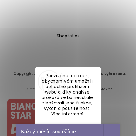
Shoptet.cz
Copyright 2026
DomaLEP s.r.o.
. Všechna práva vyhrazena.
Používáme cookies,
Upravit nastavení cookies
abychom Vám umožnili
pohodlné prohlížení
Grafický návrh vytvořil a nakódoval
Shoptak.cz
webu a díky analýze
provozu webu neustále
zlepšovali jeho funkce,
výkon a použitelnost.
Více informací
Nastavení
Každý měsíc soutěžíme