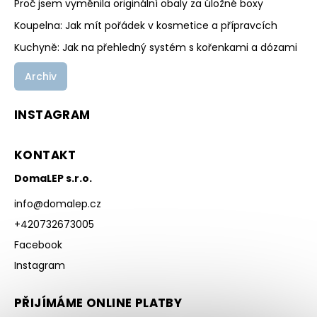
Proč jsem vyměnila originální obaly za úložné boxy
Koupelna: Jak mít pořádek v kosmetice a přípravcích
Kuchyně: Jak na přehledný systém s kořenkami a dózami
Archiv
INSTAGRAM
KONTAKT
DomaLEP s.r.o.
info
@
domalep.cz
+420732673005
Facebook
Instagram
PŘIJÍMÁME ONLINE PLATBY