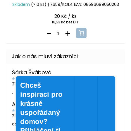
Skladem
(>10 ks)
| 7659/KOL4
EAN:
08596699050263
20 Kč
/ ks
16,53 Kč bez DPH
Šárka Švábová
21.7.2026
Chceš
.
inspiraci pro
krásně
Andrea Žáčková
uspořádaný
21.5.2026
domov?
doporučuji
Přihlášení ti