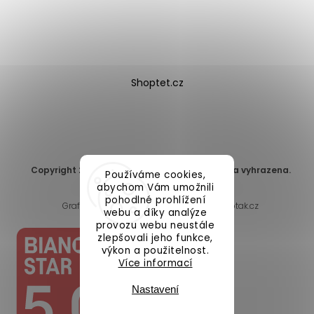
Shoptet.cz
Copyright 2026
DomaLEP s.r.o.
. Všechna práva vyhrazena.
Používáme cookies,
Upravit nastavení cookies
abychom Vám umožnili
pohodlné prohlížení
Grafický návrh vytvořil a nakódoval
Shoptak.cz
webu a díky analýze
provozu webu neustále
zlepšovali jeho funkce,
výkon a použitelnost.
Více informací
Nastavení