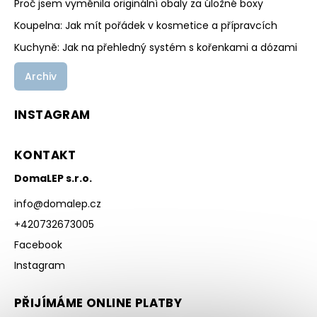
Proč jsem vyměnila originální obaly za úložné boxy
Koupelna: Jak mít pořádek v kosmetice a přípravcích
Kuchyně: Jak na přehledný systém s kořenkami a dózami
Archiv
INSTAGRAM
KONTAKT
DomaLEP s.r.o.
info
@
domalep.cz
+420732673005
Facebook
Instagram
PŘIJÍMÁME ONLINE PLATBY