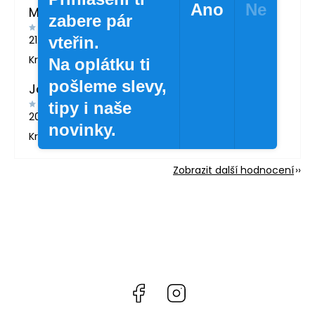
Ano
Ne
MARTINA LONDINOVÁ
zabere pár
vteřin.
21.5.2026
Krásné zboží
Na oplátku ti
pošleme slevy,
Jana Svatošová
tipy i naše
20.4.2026
novinky.
Krásné lahvičky.
Zobrazit další hodnocení
Facebook
Instagram