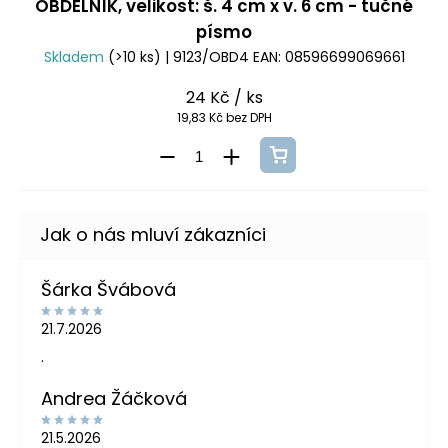
OBDÉLNÍK, velikost: š. 4 cm x v. 6 cm - tučné
písmo
Skladem
(>10 ks)
| 9123/OBD4
EAN:
08596699069661
24 Kč
/ ks
19,83 Kč bez DPH
Šárka Švábová
21.7.2026
.
Andrea Žáčková
21.5.2026