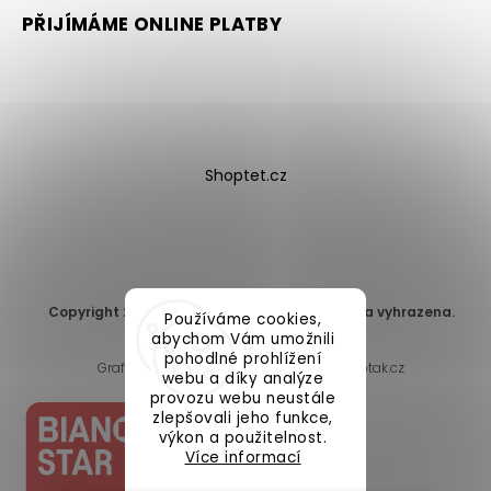
PŘIJÍMÁME ONLINE PLATBY
Shoptet.cz
Copyright 2026
DomaLEP s.r.o.
. Všechna práva vyhrazena.
Používáme cookies,
Upravit nastavení cookies
abychom Vám umožnili
pohodlné prohlížení
Grafický návrh vytvořil a nakódoval
Shoptak.cz
webu a díky analýze
provozu webu neustále
zlepšovali jeho funkce,
výkon a použitelnost.
Více informací