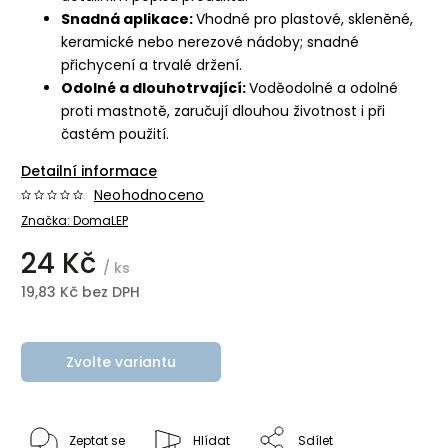
Snadná aplikace:
Vhodné pro plastové, skleněné,
keramické nebo nerezové nádoby; snadné
přichycení a trvalé držení.
Odolné a dlouhotrvající:
Voděodolné a odolné
proti mastnotě, zaručují dlouhou životnost i při
častém použití.
Detailní informace
Neohodnoceno
Značka:
DomaLEP
24 Kč
/ ks
19,83 Kč bez DPH
Zvolte variantu
Zeptat se
Hlídat
Sdílet