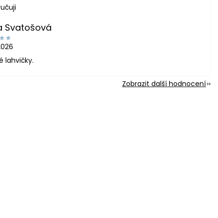
učuji
a Svatošová
2026
é lahvičky.
Zobrazit další hodnocení