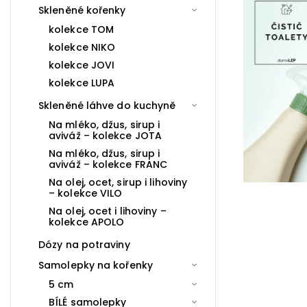
Skleněné kořenky
kolekce TOM
kolekce NIKO
kolekce JOVI
kolekce LUPA
Skleněné láhve do kuchyně
Na mléko, džus, sirup i
aviváž – kolekce JOTA
Na mléko, džus, sirup i
aviváž – kolekce FRANC
Na olej, ocet, sirup i lihoviny
– kolekce VILO
Na olej, ocet i lihoviny –
kolekce APOLO
Dózy na potraviny
Samolepky na kořenky
5 cm
BÍLÉ samolepky