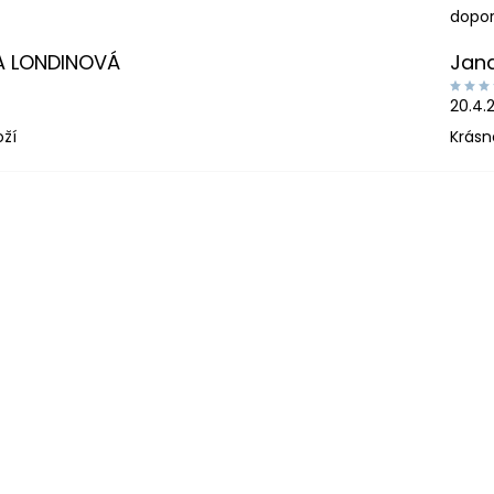
dopor
A LONDINOVÁ
Jan
20.4.
oží
Krásn