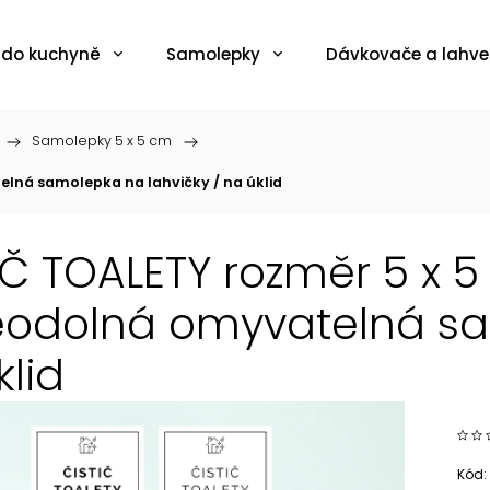
 do kuchyně
Samolepky
Dávkovače a lahve
/
Samolepky 5 x 5 cm
/
elná samolepka na lahvičky / na úklid
IČ TOALETY rozměr 5 x 5
odolná omyvatelná sam
klid
Kód: