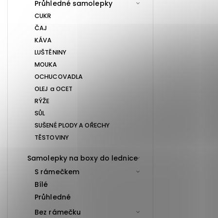
Průhledné samolepky
CUKR
ČAJ
KÁVA
LUŠTĚNINY
MOUKA
OCHUCOVADLA
OLEJ a OCET
RÝŽE
SŮL
SUŠENÉ PLODY A OŘECHY
TĚSTOVINY
Samolepky na boxy do lednice
S rámečkem
Bílé
Průhledné
Bez rámečku