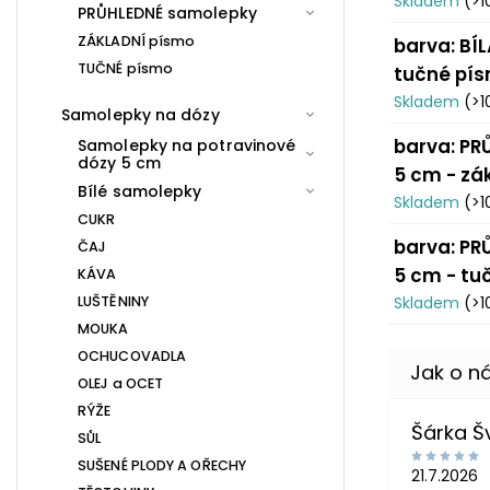
Skladem
(>1
PRŮHLEDNÉ samolepky
ZÁKLADNÍ písmo
barva: BÍL
TUČNÉ písmo
tučné pí
Skladem
(>1
Samolepky na dózy
barva: PRŮ
Samolepky na potravinové
dózy 5 cm
5 cm - zá
Bílé samolepky
Skladem
(>1
CUKR
barva: PRŮ
ČAJ
5 cm - tu
KÁVA
LUŠTĚNINY
Skladem
(>1
MOUKA
OCHUCOVADLA
OLEJ a OCET
RÝŽE
Šárka 
SŮL
SUŠENÉ PLODY A OŘECHY
21.7.2026