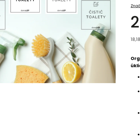
Znač
2
18,1
Org
úkli