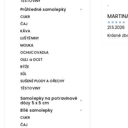
TĚSTOVINY
.
Průhledné samolepky
MARTIN
CUKR
ČAJ
21.5.2026
KÁVA
Krásné zb
LUŠTĚNINY
MOUKA
OCHUCOVADLA
OLEJ a OCET
RÝŽE
SŮL
SUŠENÉ PLODY A OŘECHY
TĚSTOVINY
Samolepky na potravinové
dózy 5 x 5 cm
Bílé samolepky
CUKR
ČAJ