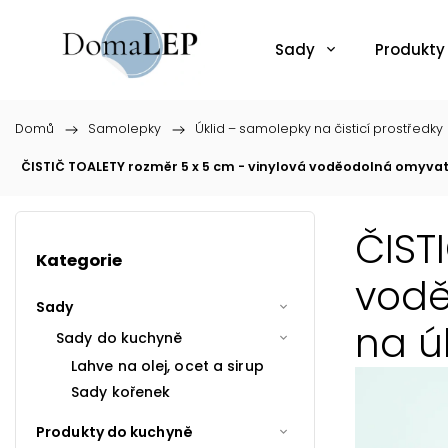
Sady
Produkty
Domů
/
Samolepky
/
Úklid – samolepky na čisticí prostředky
ČISTIČ TOALETY rozměr 5 x 5 cm - vinylová voděodolná omyvat
ČIST
Kategorie
vodě
Sady
na ú
Sady do kuchyně
Lahve na olej, ocet a sirup
Sady kořenek
Produkty do kuchyně