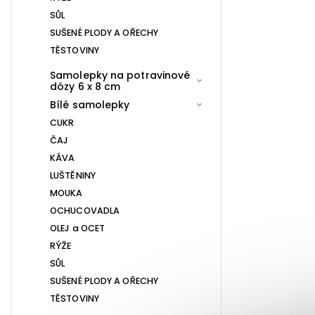
SŮL
SUŠENÉ PLODY A OŘECHY
TĚSTOVINY
Samolepky na potravinové
dózy 6 x 8 cm
Bílé samolepky
CUKR
ČAJ
KÁVA
LUŠTĚNINY
MOUKA
OCHUCOVADLA
OLEJ a OCET
RÝŽE
SŮL
SUŠENÉ PLODY A OŘECHY
TĚSTOVINY