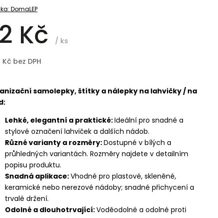
ka:
DomaLEP
2 Kč
/ ks
8 Kč bez DPH
anizační samolepky, štítky a nálepky na lahvičky / na
d:
Lehké, elegantní a praktické:
Ideální pro snadné a
stylové označení lahviček a dalších nádob.
Různé varianty a rozměry:
Dostupné v bílých a
průhledných variantách. Rozměry najdete v detailním
popisu produktu.
Snadná aplikace:
Vhodné pro plastové, skleněné,
keramické nebo nerezové nádoby; snadné přichycení a
trvalé držení.
Odolné a dlouhotrvající:
Voděodolné a odolné proti