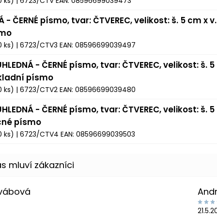
0 ks)
| 6723/CTV
EAN:
08596699039473
Á - ČERNÉ písmo, tvar: ČTVEREC, velikost: š. 5 cm x v
smo
0 ks)
| 6723/CTV3
EAN:
08596699039497
HLEDNÁ - ČERNÉ písmo, tvar: ČTVEREC, velikost: š. 5 
kladní písmo
0 ks)
| 6723/CTV2
EAN:
08596699039480
HLEDNÁ - ČERNÉ písmo, tvar: ČTVEREC, velikost: š. 5 
čné písmo
0 ks)
| 6723/CTV4
EAN:
08596699039503
Švábová
And
21.5.