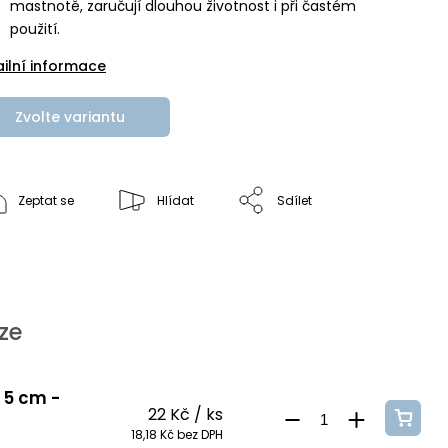
mastnotě, zaručují dlouhou životnost i při častém
použití.
ailní informace
Zvolte variantu
Zeptat se
Hlídat
Sdílet
ze
. 5 cm -
22 Kč
/ ks
18,18 Kč bez DPH