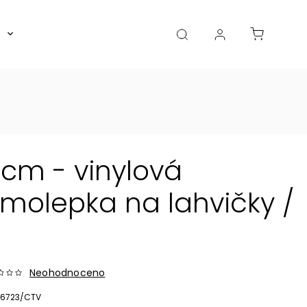
Boxy, dózy, kořenky, skleničky
Akce
Diá
 cm - vinylová
olepka na lahvičky /
Neohodnoceno
6723/CTV