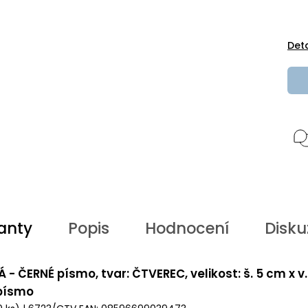
Det
anty
Popis
Hodnocení
Disku
Á - ČERNÉ písmo, tvar: ČTVEREC, velikost: š. 5 cm x v
 písmo