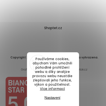
Shoptet.cz
Copyright 2026
DomaLEP s.r.o.
. Všechna práva vyhrazena.
Používáme cookies,
Upravit nastavení cookies
abychom Vám umožnili
pohodlné prohlížení
Grafický návrh vytvořil a nakódoval
Shoptak.cz
webu a díky analýze
provozu webu neustále
zlepšovali jeho funkce,
výkon a použitelnost.
Více informací
Nastavení