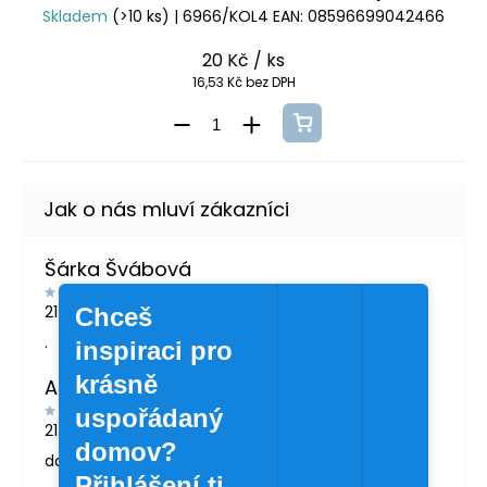
Skladem
(>10 ks)
| 6966/KOL4
EAN:
08596699042466
20 Kč
/ ks
16,53 Kč bez DPH
Šárka Švábová
21.7.2026
Chceš
.
inspiraci pro
krásně
Andrea Žáčková
uspořádaný
21.5.2026
domov?
doporučuji
Přihlášení ti