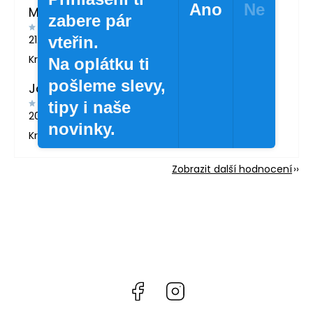
Ano
Ne
MARTINA LONDINOVÁ
zabere pár
vteřin.
21.5.2026
Krásné zboží
Na oplátku ti
pošleme slevy,
Jana Svatošová
tipy i naše
20.4.2026
novinky.
Krásné lahvičky.
Zobrazit další hodnocení
Facebook
Instagram