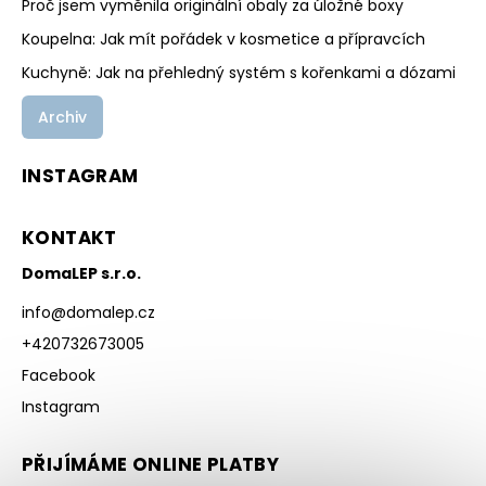
Proč jsem vyměnila originální obaly za úložné boxy
Koupelna: Jak mít pořádek v kosmetice a přípravcích
Kuchyně: Jak na přehledný systém s kořenkami a dózami
Archiv
INSTAGRAM
KONTAKT
DomaLEP s.r.o.
info
@
domalep.cz
+420732673005
Facebook
Instagram
PŘIJÍMÁME ONLINE PLATBY