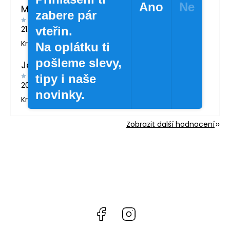
Ano
Ne
MARTINA LONDINOVÁ
zabere pár
vteřin.
21.5.2026
Krásné zboží
Na oplátku ti
pošleme slevy,
Jana Svatošová
tipy i naše
20.4.2026
novinky.
Krásné lahvičky.
Zobrazit další hodnocení
Facebook
Instagram