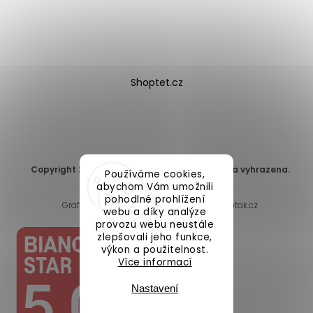
Shoptet.cz
Copyright 2026
DomaLEP s.r.o.
. Všechna práva vyhrazena.
Používáme cookies,
Upravit nastavení cookies
abychom Vám umožnili
pohodlné prohlížení
Grafický návrh vytvořil a nakódoval
Shoptak.cz
webu a díky analýze
provozu webu neustále
zlepšovali jeho funkce,
výkon a použitelnost.
Více informací
Nastavení