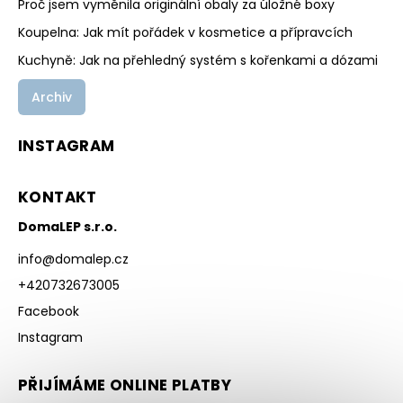
Proč jsem vyměnila originální obaly za úložné boxy
Koupelna: Jak mít pořádek v kosmetice a přípravcích
Kuchyně: Jak na přehledný systém s kořenkami a dózami
Archiv
INSTAGRAM
KONTAKT
DomaLEP s.r.o.
info
@
domalep.cz
+420732673005
Facebook
Instagram
PŘIJÍMÁME ONLINE PLATBY