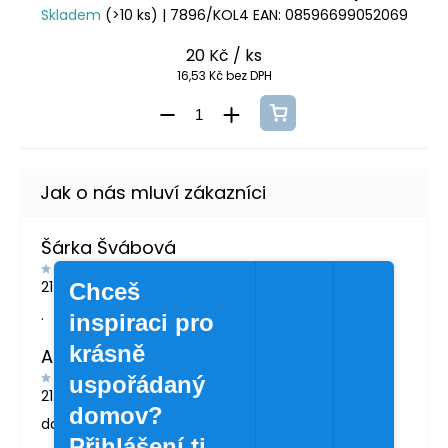
Skladem
(>10 ks)
| 7896/KOL4
EAN:
08596699052069
20 Kč
/ ks
16,53 Kč bez DPH
Šárka Švábová
21.7.2026
Chceš
.
inspiraci pro
krásně
Andrea Žáčková
uspořádaný
21.5.2026
domov?
doporučuji
Přihlášení ti