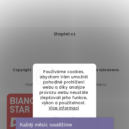
Shoptet.cz
Copyright 2026
DomaLEP s.r.o.
. Všechna práva vyhrazena.
Používáme cookies,
Upravit nastavení cookies
abychom Vám umožnili
pohodlné prohlížení
Grafický návrh vytvořil a nakódoval
Shoptak.cz
webu a díky analýze
provozu webu neustále
zlepšovali jeho funkce,
výkon a použitelnost.
Více informací
Nastavení
Každý měsíc soutěžíme