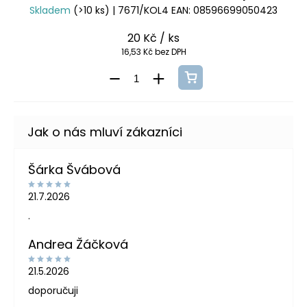
Skladem
(>10 ks)
| 7671/KOL4
EAN:
08596699050423
20 Kč
/ ks
16,53 Kč bez DPH
Šárka Švábová
21.7.2026
.
Andrea Žáčková
21.5.2026
doporučuji