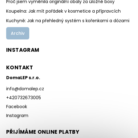
Proč jsem vyměnila originální obaly za úložné boxy
Koupelna: Jak mít pořádek v kosmetice a přípravcích
Kuchyně: Jak na přehledný systém s kořenkami a dózami
Archiv
INSTAGRAM
KONTAKT
DomaLEP s.r.o.
info
@
domalep.cz
+420732673005
Facebook
Instagram
PŘIJÍMÁME ONLINE PLATBY