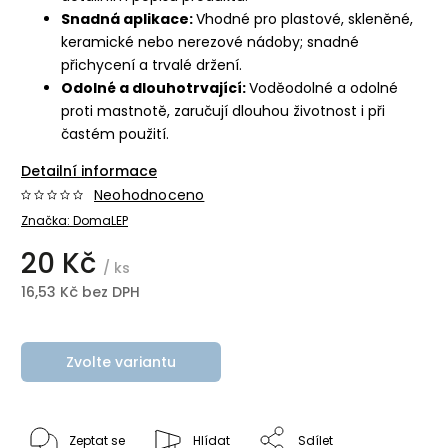
Snadná aplikace:
Vhodné pro plastové, skleněné,
keramické nebo nerezové nádoby; snadné
přichycení a trvalé držení.
Odolné a dlouhotrvající:
Voděodolné a odolné
proti mastnotě, zaručují dlouhou životnost i při
častém použití.
Detailní informace
Neohodnoceno
Značka:
DomaLEP
20 Kč
/ ks
16,53 Kč bez DPH
Zvolte variantu
Zeptat se
Hlídat
Sdílet