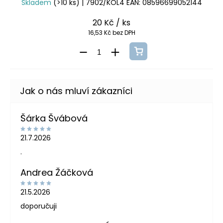
Skladem
(>10 ks)
| 7902/KOL4
EAN:
08596699052144
20 Kč
/ ks
16,53 Kč bez DPH
Šárka Švábová
21.7.2026
.
Andrea Žáčková
21.5.2026
doporučuji