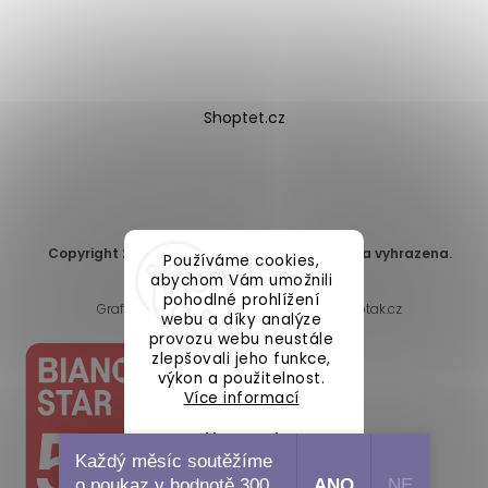
Shoptet.cz
Copyright 2026
DomaLEP s.r.o.
. Všechna práva vyhrazena.
Používáme cookies,
Upravit nastavení cookies
abychom Vám umožnili
pohodlné prohlížení
Grafický návrh vytvořil a nakódoval
Shoptak.cz
webu a díky analýze
provozu webu neustále
zlepšovali jeho funkce,
výkon a použitelnost.
Více informací
Nastavení
Každý měsíc soutěžíme
o poukaz v hodnotě 300
ANO
NE