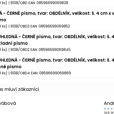
0 ks)
| 9138/OBD
EAN:
08596699069838
Á - ČERNÉ písmo, tvar: OBDÉLNÍK, velikost: š. 4 cm x v
smo
0 ks)
| 9138/OBD3
EAN:
08596699069852
HLEDNÁ - ČERNÉ písmo, tvar: OBDÉLNÍK, velikost: š. 4
kladní písmo
0 ks)
| 9138/OBD2
EAN:
08596699069845
HLEDNÁ - ČERNÉ písmo, tvar: OBDÉLNÍK, velikost: š. 4
čné písmo
0 ks)
| 9138/OBD4
EAN:
08596699069869
Švábová
And
21.5.