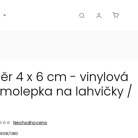
Boxy, dózy, kořenky, skleničky
Akce
Diá
r 4 x 6 cm - vinylová
olepka na lahvičky /
Neohodnoceno
9138/OBD