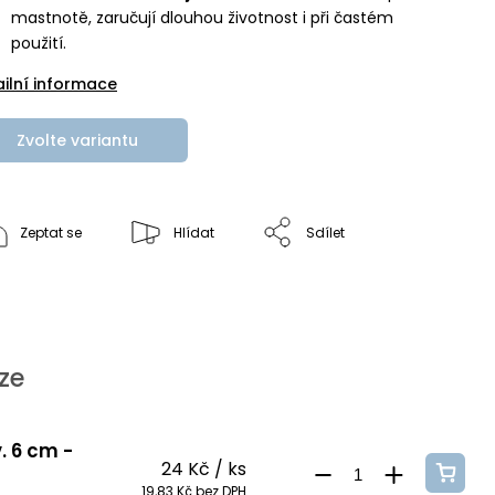
mastnotě, zaručují dlouhou životnost i při častém
použití.
ailní informace
Zvolte variantu
Zeptat se
Hlídat
Sdílet
ze
. 6 cm -
24 Kč
/ ks
19,83 Kč bez DPH