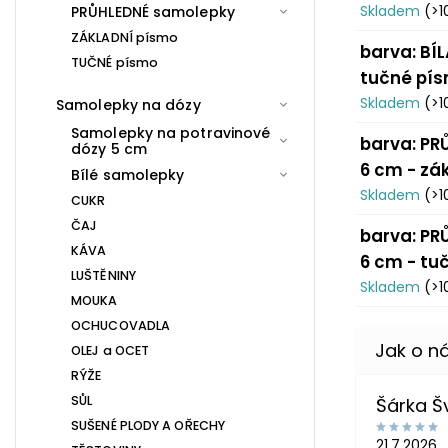
Skladem
(>1
PRŮHLEDNÉ samolepky
ZÁKLADNÍ písmo
barva: BÍL
TUČNÉ písmo
tučné pí
Skladem
(>1
Samolepky na dózy
Samolepky na potravinové
barva: PRŮ
dózy 5 cm
6 cm - zá
Bílé samolepky
Skladem
(>1
CUKR
ČAJ
barva: PRŮ
KÁVA
6 cm - tu
LUŠTĚNINY
Skladem
(>1
MOUKA
OCHUCOVADLA
OLEJ a OCET
RÝŽE
SŮL
Šárka 
SUŠENÉ PLODY A OŘECHY
21.7.2026