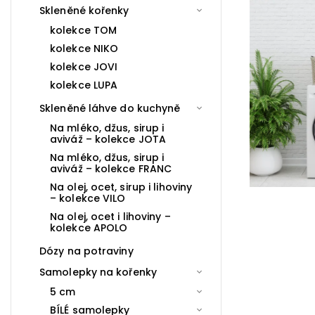
Skleněné kořenky
kolekce TOM
kolekce NIKO
kolekce JOVI
kolekce LUPA
Skleněné láhve do kuchyně
Na mléko, džus, sirup i
aviváž – kolekce JOTA
Na mléko, džus, sirup i
aviváž – kolekce FRANC
Na olej, ocet, sirup i lihoviny
– kolekce VILO
Na olej, ocet i lihoviny –
kolekce APOLO
Dózy na potraviny
Samolepky na kořenky
5 cm
BÍLÉ samolepky