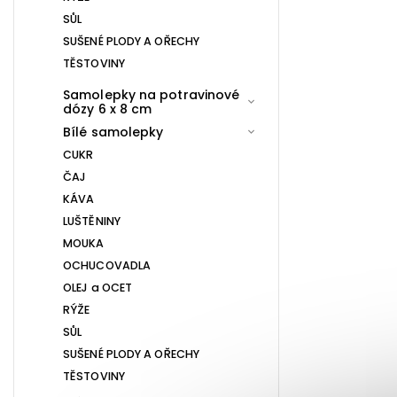
SŮL
SUŠENÉ PLODY A OŘECHY
TĚSTOVINY
Samolepky na potravinové
dózy 6 x 8 cm
Bílé samolepky
CUKR
ČAJ
KÁVA
LUŠTĚNINY
MOUKA
OCHUCOVADLA
OLEJ a OCET
RÝŽE
SŮL
SUŠENÉ PLODY A OŘECHY
TĚSTOVINY