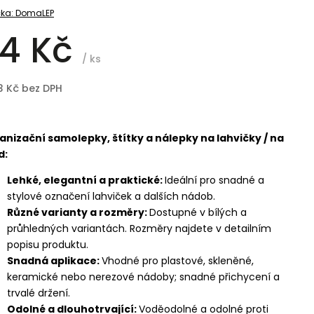
ka:
DomaLEP
4 Kč
/ ks
3 Kč bez DPH
anizační samolepky, štítky a nálepky na lahvičky / na
d:
Lehké, elegantní a praktické:
Ideální pro snadné a
stylové označení lahviček a dalších nádob.
Různé varianty a rozměry:
Dostupné v bílých a
průhledných variantách. Rozměry najdete v detailním
popisu produktu.
Snadná aplikace:
Vhodné pro plastové, skleněné,
keramické nebo nerezové nádoby; snadné přichycení a
trvalé držení.
Odolné a dlouhotrvající:
Voděodolné a odolné proti