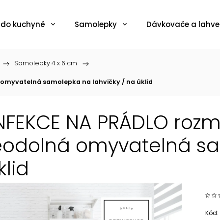
 do kuchyně
Samolepky
Dávkovače a lahve
/
Samolepky 4 x 6 cm
/
omyvatelná samolepka na lahvičky / na úklid
NFEKCE NA PRÁDLO rozmě
odolná omyvatelná sam
klid
Kód: