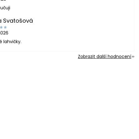
učuji
a Svatošová
2026
é lahvičky.
Zobrazit další hodnocení