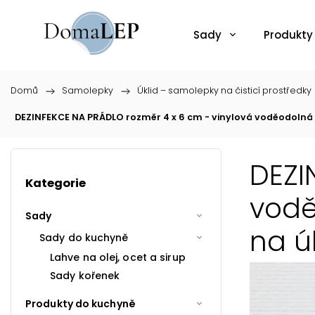
Sady
Produkty
Domů
/
Samolepky
/
Úklid – samolepky na čisticí prostředky
DEZINFEKCE NA PRÁDLO rozměr 4 x 6 cm - vinylová voděodolná 
DEZI
Kategorie
vodě
Sady
na ú
Sady do kuchyně
Lahve na olej, ocet a sirup
Sady kořenek
Produkty do kuchyně