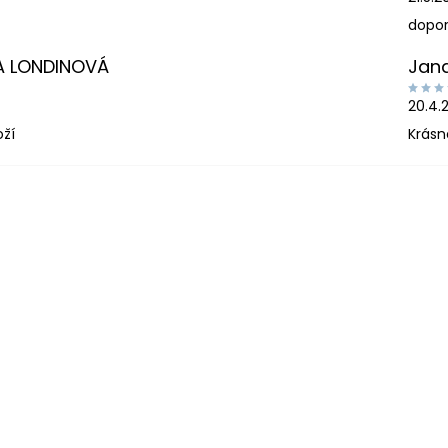
dopor
A LONDINOVÁ
Jan
20.4.
oží
Krásn