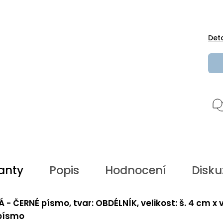
Det
anty
Popis
Hodnocení
Disku
Á - ČERNÉ písmo, tvar: OBDÉLNÍK, velikost: š. 4 cm x v
 písmo