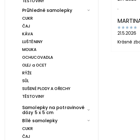
TĚSTOVINY
.
Průhledné samolepky
CUKR
MARTIN
ČAJ
21.5.2026
KÁVA
Krásné zb
LUŠTĚNINY
MOUKA
OCHUCOVADLA
OLEJ a OCET
RÝŽE
SŮL
SUŠENÉ PLODY A OŘECHY
TĚSTOVINY
Samolepky na potravinové
dózy 5 x 5 cm
Bílé samolepky
CUKR
ČAJ