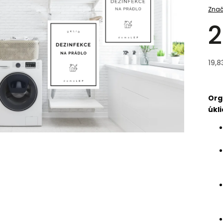
Znač
2
19,8
Org
úkli