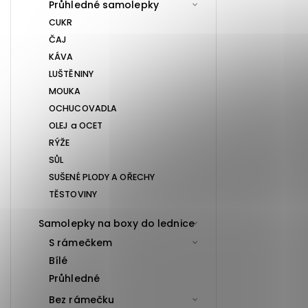
Průhledné samolepky
CUKR
ČAJ
KÁVA
LUŠTĚNINY
MOUKA
OCHUCOVADLA
OLEJ a OCET
RÝŽE
SŮL
SUŠENÉ PLODY A OŘECHY
TĚSTOVINY
Samolepky na boxy do lednice
S rámečkem
Bílé
Průhledné
Bez rámečku