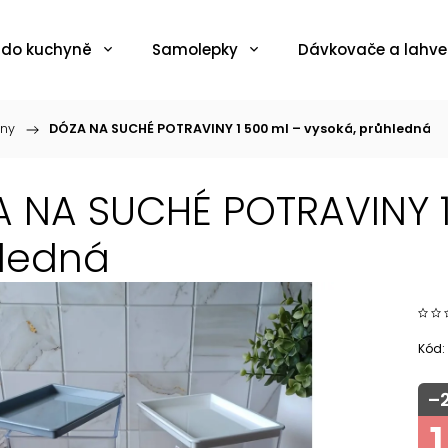
 do kuchyně
Samolepky
Dávkovače a lahve
iny
/
DÓZA NA SUCHÉ POTRAVINY 1 500 ml – vysoká, průhledná
 NA SUCHÉ POTRAVINY 1
ledná
Kód:
–