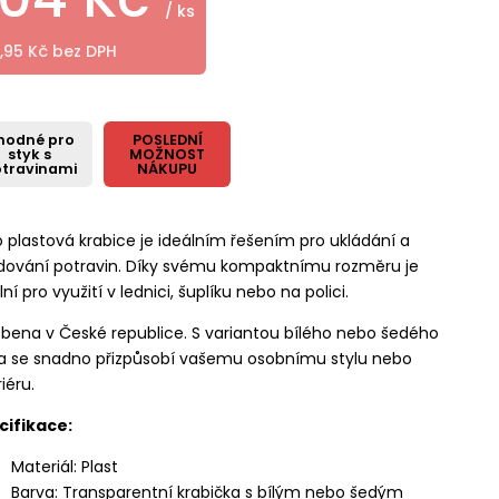
/ ks
,95 Kč bez DPH
hodné pro
POSLEDNÍ
styk s
MOŽNOST
travinami
NÁKUPU
 plastová krabice je ideálním řešením pro ukládání a
adování potravin. Díky svému kompaktnímu rozměru je
lní pro využití v lednici, šuplíku nebo na polici.
bena v České republice. S variantou bílého nebo šedého
ka se snadno přizpůsobí vašemu osobnímu stylu nebo
riéru.
cifikace:
Materiál: Plast
Barva: Transparentní krabička s bílým nebo šedým