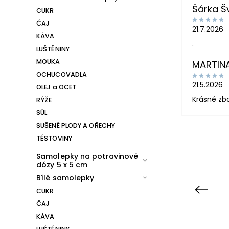
Šárka 
CUKR
ČAJ
21.7.2026
KÁVA
.
LUŠTĚNINY
MOUKA
MARTIN
OCHUCOVADLA
21.5.2026
OLEJ a OCET
Krásné zb
RÝŽE
SŮL
SUŠENÉ PLODY A OŘECHY
TĚSTOVINY
Samolepky na potravinové
dózy 5 x 5 cm
Bílé samolepky
Previous
CUKR
ČAJ
KÁVA