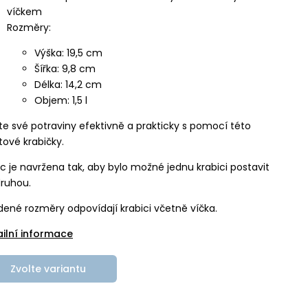
víčkem
Rozměry:
Výška: 19,5 cm
Šířka: 9,8 cm
Délka: 14,2 cm
Objem: 1,5 l
te své potraviny efektivně a prakticky s pomocí této
tové krabičky.
c je navržena tak, aby bylo možné jednu krabici postavit
ruhou.
ené rozměry odpovídají krabici včetně víčka.
ailní informace
Zvolte variantu