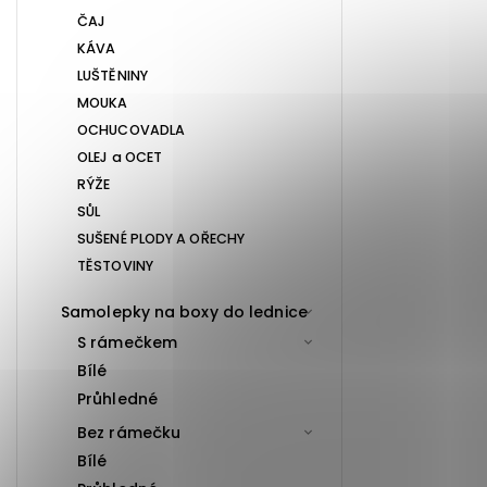
ČAJ
KÁVA
LUŠTĚNINY
MOUKA
OCHUCOVADLA
OLEJ a OCET
RÝŽE
SŮL
SUŠENÉ PLODY A OŘECHY
TĚSTOVINY
Samolepky na boxy do lednice
S rámečkem
Bílé
Průhledné
Bez rámečku
Bílé