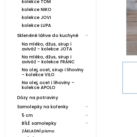
kolekce TOM
kolekce NIKO
kolekce JOVI
kolekce LUPA
Skleněné láhve do kuchyně
Na mléko, džus, sirup i
aviváž – kolekce JOTA
Na mléko, džus, sirup i
aviváž – kolekce FRANC
Na olej, ocet, sirup i lihoviny
– kolekce VILO
Na olej, ocet i lihoviny –
kolekce APOLO
Dózy na potraviny
Samolepky na kořenky
5 cm
BÍLÉ samolepky
ZÁKLADNÍ písmo