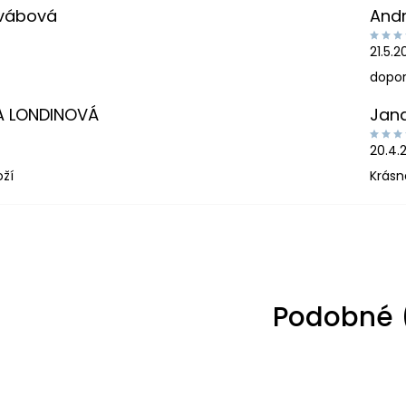
Švábová
And
21.5.
dopor
A LONDINOVÁ
Jan
20.4.
oží
Krásn
Podobné 