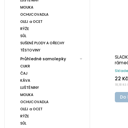
LUŠTĚNINY
MOUKA
OCHUCOVADLA
OLEJ a OCET
RÝŽE
SŮL
SUŠENÉ PLODY A OŘECHY
TĚSTOVINY
SÝRY průhledná samolepka s
SLADK
Průhledné samolepky
rámečkem, základní písmo,
rámeč
CUKR
rozměr 6 × 4 cm na boxy,
rozmě
Skladem
(>10 ks)
Sklad
ČAJ
šuplíky a dózy do lednice
šuplí
22 Kč
22 K
KÁVA
18,18 Kč bez DPH
18,18 Kč
LUŠTĚNINY
MOUKA
Do košíku
Do 
OCHUCOVADLA
OLEJ a OCET
RÝŽE
SŮL