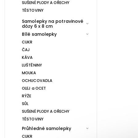
SUŠENÉ PLODY A OŘECHY
TĚSTOVINY
Samolepky na potravinové
dózy 6 x 8 cm
Bílé samolepky
CUKR
ČAJ
KÁVA
LUŠTĚNINY
MOUKA
OCHUCOVADLA
OLEJ a OCET
RÝŽE
SŮL
SUŠENÉ PLODY A OŘECHY
TĚSTOVINY
Průhledné samolepky
CUKR