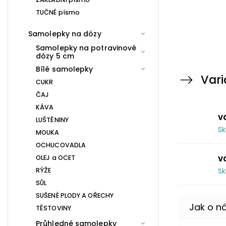
TUČNÉ písmo
Samolepky na dózy
Samolepky na potravinové
dózy 5 cm
Bílé samolepky
Vari
CUKR
ČAJ
KÁVA
v
LUŠTĚNINY
S
MOUKA
OCHUCOVADLA
v
OLEJ a OCET
RÝŽE
S
SŮL
SUŠENÉ PLODY A OŘECHY
TĚSTOVINY
Průhledné samolepky