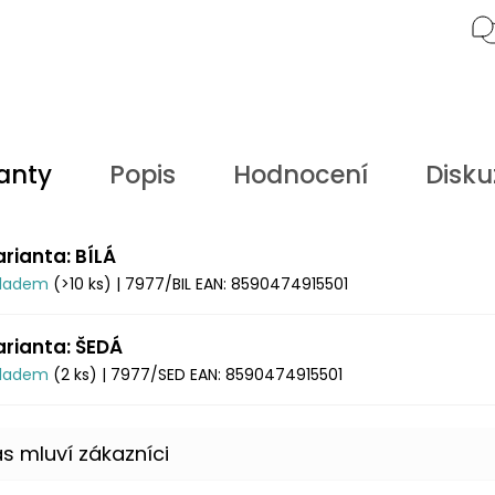
anty
Popis
Hodnocení
Disku
arianta: BÍLÁ
kladem
(>10 ks)
| 7977/BIL
EAN:
8590474915501
arianta: ŠEDÁ
kladem
(2 ks)
| 7977/SED
EAN:
8590474915501