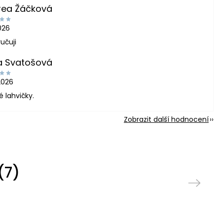
rea Žáčková
2026
učuji
a Svatošová
2026
é lahvičky.
Zobrazit další hodnocení
(7)
Next