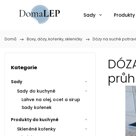
Sady
Produkty
Domů
/
Boxy, dózy, kořenky, skleničky
/
Dózy na suché potrav
DÓZA
Kategorie
průh
Sady
Sady do kuchyně
Lahve na olej, ocet a sirup
Sady kořenek
Produkty do kuchyně
Skleněné kořenky