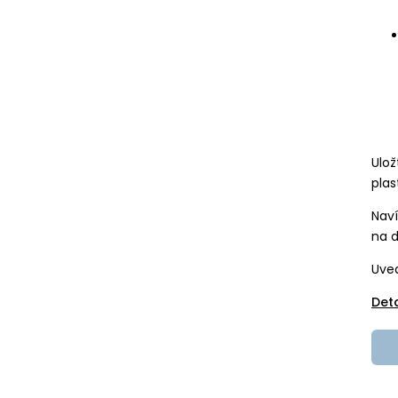
Ulož
plas
Naví
na d
Uved
Det