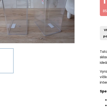
85
V
po
Tato
skl
ideá
Vyro
víč
inte
Spe