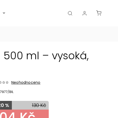
Boxy, dózy, kořenky, skleničky
Akce
Diá
 500 ml – vysoká,
Neohodnoceno
7977/BIL
20 %
130 Kč
104 Kč