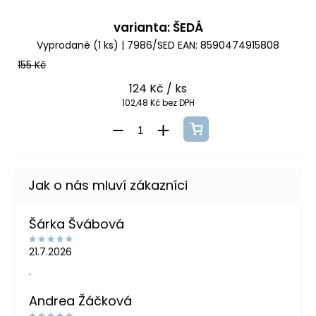
varianta: ŠEDÁ
Vyprodané
(1 ks)
| 7986/SED
EAN:
8590474915808
155 Kč
124 Kč
/ ks
102,48 Kč bez DPH
Šárka Švábová
21.7.2026
.
Andrea Žáčková