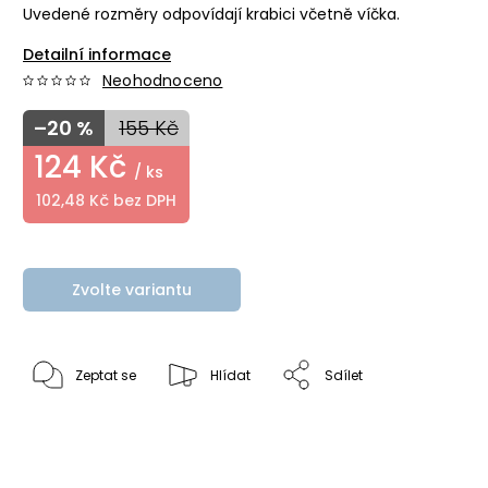
Uvedené rozměry odpovídají krabici včetně víčka.
Detailní informace
Neohodnoceno
–20 %
155 Kč
124 Kč
/ ks
102,48 Kč bez DPH
Zvolte variantu
Zeptat se
Hlídat
Sdílet