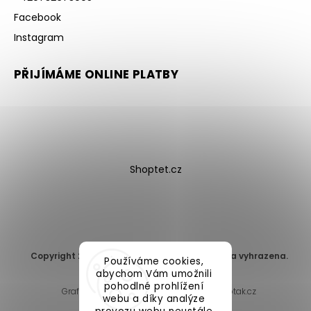
Facebook
Instagram
PŘIJÍMÁME ONLINE PLATBY
Shoptet.cz
Copyright 2026
DomaLEP s.r.o.
. Všechna práva vyhrazena.
Používáme cookies,
Upravit nastavení cookies
abychom Vám umožnili
pohodlné prohlížení
Grafický návrh vytvořil a nakódoval
Shoptak.cz
webu a díky analýze