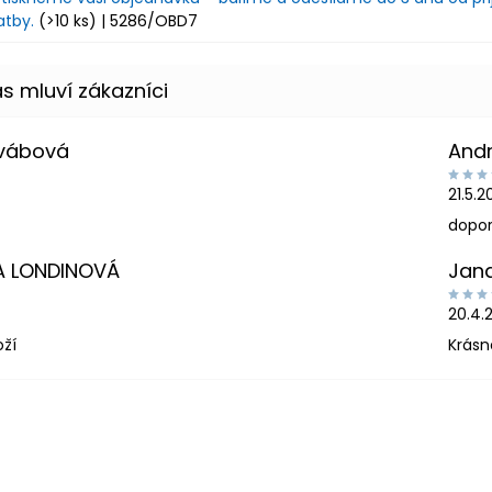
atby.
(>10 ks)
| 5286/OBD7
Švábová
And
21.5.
dopor
A LONDINOVÁ
Jan
20.4.
oží
Krásn