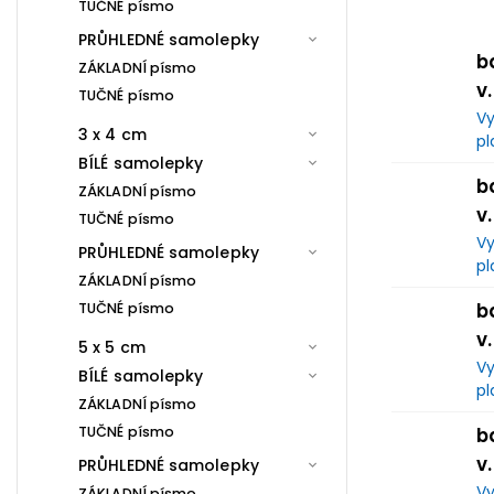
TUČNÉ písmo
PRŮHLEDNÉ samolepky
b
ZÁKLADNÍ písmo
v
TUČNÉ písmo
Vy
3 x 4 cm
pl
BÍLÉ samolepky
b
ZÁKLADNÍ písmo
v
TUČNÉ písmo
Vy
PRŮHLEDNÉ samolepky
pl
ZÁKLADNÍ písmo
b
TUČNÉ písmo
v
5 x 5 cm
Vy
BÍLÉ samolepky
pl
ZÁKLADNÍ písmo
TUČNÉ písmo
b
v
PRŮHLEDNÉ samolepky
Vy
ZÁKLADNÍ písmo