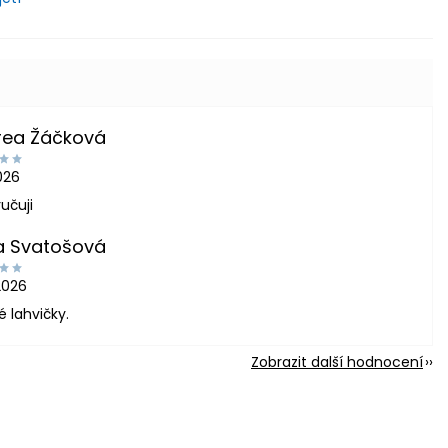
rea Žáčková
2026
učuji
a Svatošová
2026
é lahvičky.
Zobrazit další hodnocení