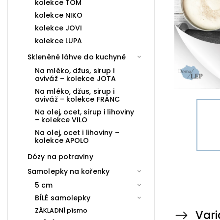
kolekce TOM
kolekce NIKO
kolekce JOVI
kolekce LUPA
Skleněné láhve do kuchyně
Na mléko, džus, sirup i
aviváž – kolekce JOTA
Na mléko, džus, sirup i
aviváž – kolekce FRANC
Na olej, ocet, sirup i lihoviny
– kolekce VILO
Na olej, ocet i lihoviny –
kolekce APOLO
Dózy na potraviny
Samolepky na kořenky
5 cm
BÍLÉ samolepky
ZÁKLADNÍ písmo
Vari