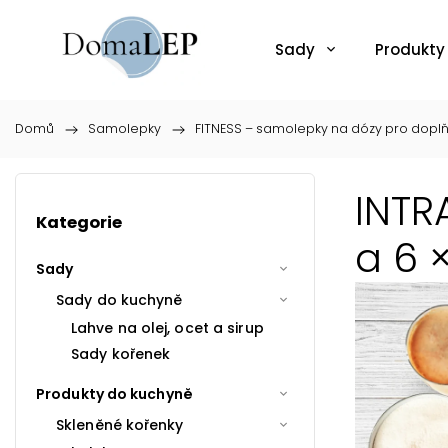
Sady
Produkty
Domů
/
Samolepky
/
FITNESS – samolepky na dózy pro dopl
INTR
Kategorie
a 6 
Sady
Sady do kuchyně
Lahve na olej, ocet a sirup
Sady kořenek
Produkty do kuchyně
Skleněné kořenky