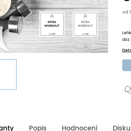
od
Lehk
dóz 
Det
anty
Popis
Hodnocení
Disku