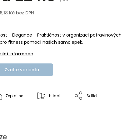
18,18 Kč
bez DPH
ost - Elegance - Praktičnost v organizaci potravinových
pro fitness pomocí našich samolepek.
ailní informace
Zvolte variantu
Zeptat se
Hlídat
Sdílet
ze