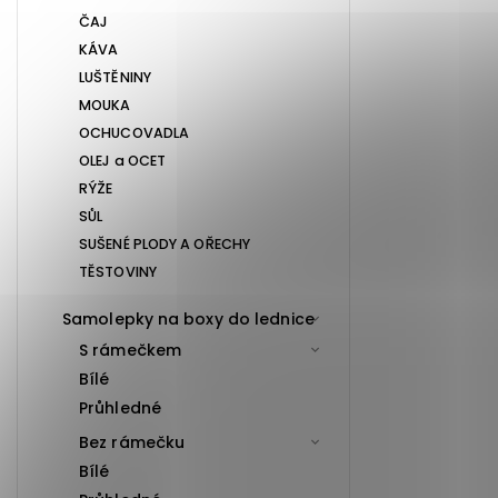
ČAJ
KÁVA
LUŠTĚNINY
MOUKA
OCHUCOVADLA
OLEJ a OCET
RÝŽE
SŮL
SUŠENÉ PLODY A OŘECHY
TĚSTOVINY
Samolepky na boxy do lednice
S rámečkem
Bílé
Průhledné
Bez rámečku
Bílé