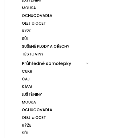
LUŠTĚNINY
MOUKA
OCHUCOVADLA
OLEJ a OCET
RÝŽE
SŮL
SUŠENÉ PLODY A OŘECHY
TĚSTOVINY
Průhledné samolepky
CUKR
ČAJ
KÁVA
LUŠTĚNINY
MOUKA
OCHUCOVADLA
OLEJ a OCET
RÝŽE
SŮL