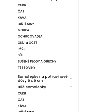
CUKR
ČAJ
KÁVA
LUŠTĚNINY
MOUKA
OCHUCOVADLA
OLEJ a OCET
RÝŽE
SŮL
SUŠENÉ PLODY A OŘECHY
TĚSTOVINY
Samolepky na potravinové
dózy 5 x 5 cm
Bílé samolepky
CUKR
ČAJ
KÁVA