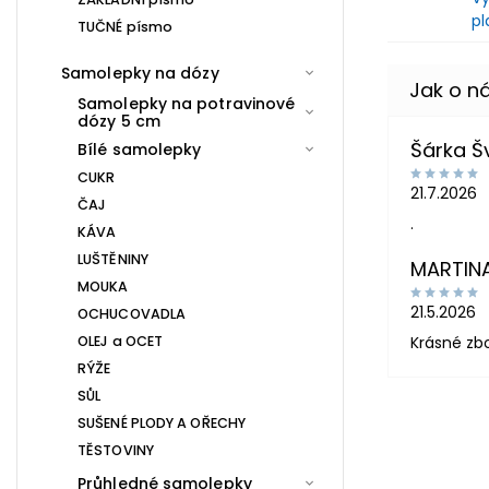
pl
TUČNÉ písmo
Samolepky na dózy
Samolepky na potravinové
dózy 5 cm
Šárka 
Bílé samolepky
CUKR
21.7.2026
ČAJ
.
KÁVA
LUŠTĚNINY
MARTIN
MOUKA
21.5.2026
OCHUCOVADLA
OLEJ a OCET
Krásné zb
RÝŽE
SŮL
SUŠENÉ PLODY A OŘECHY
TĚSTOVINY
Průhledné samolepky