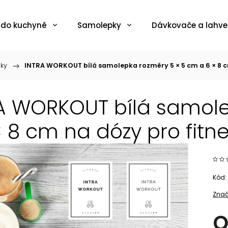
 do kuchyně
Samolepky
Dávkovače a lahve
ňky
/
INTRA WORKOUT bílá samolepka rozměry 5 × 5 cm a 6 × 8 c
A WORKOUT bílá samole
× 8 cm na dózy pro fitn
Kód:
Znač