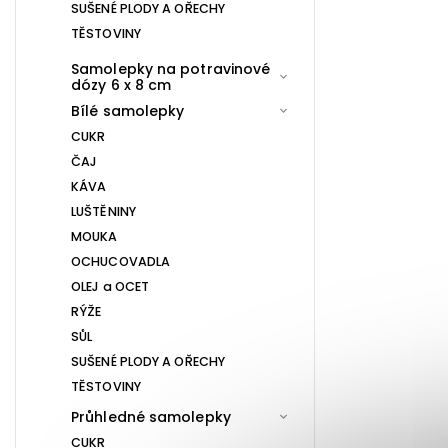
SUŠENÉ PLODY A OŘECHY
TĚSTOVINY
Samolepky na potravinové
dózy 6 x 8 cm
Bílé samolepky
CUKR
ČAJ
KÁVA
LUŠTĚNINY
MOUKA
OCHUCOVADLA
OLEJ a OCET
RÝŽE
SŮL
SUŠENÉ PLODY A OŘECHY
TĚSTOVINY
Průhledné samolepky
CUKR