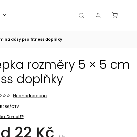
Boxy, dózy, kořenky, skleničky
Akce
Diá
m na dózy pro fitness doplňky
pka rozměry 5 × 5 cm
ess doplňky
Neohodnoceno
5286/CTV
ka:
DomaLEP
od
22 Kč
/ ks