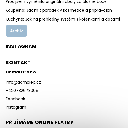
Proč jsem vyměnila originální obaly za úložné boxy
Koupelna: Jak mít pořádek v kosmetice a přípravcích
Kuchyně: Jak na přehledný systém s kořenkami a dózami
Archiv
INSTAGRAM
KONTAKT
DomaLEP s.r.o.
info
@
domalep.cz
+420732673005
Facebook
Instagram
PŘIJÍMÁME ONLINE PLATBY