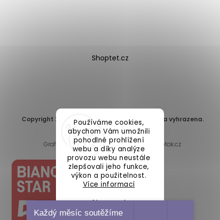
Shoptet.cz
Copyright 2026
DomaLEP s.r.o.
. Všechna práva vyhrazena.
Používáme cookies,
Upravit nastavení cookies
abychom Vám umožnili
pohodlné prohlížení
Grafický návrh vytvořil a nakódoval
Shoptak.cz
webu a díky analýze
provozu webu neustále
zlepšovali jeho funkce,
výkon a použitelnost.
Více informací
Nastavení
Každý měsíc soutěžíme