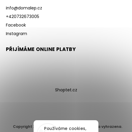
info
@
domalep.cz
+420732673005
Facebook
Instagram
PŘIJÍMÁME ONLINE PLATBY
Shoptet.cz
Copyright 2026
DomaLEP s.r.o.
. Všechna práva vyhrazena.
Používáme cookies,
Upravit nastavení cookies