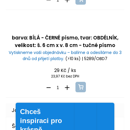
barva: BÍLÁ - ČERNÉ písmo, tvar: OBDÉLNÍK,
velikost: š. 6 cm x v. 8 cm - tučné písmo
Vytiskneme vaši objednávku – balíme a odesíláme do 3
dnů od přijetí platby.
(>10 ks)
| 5289/OBD7
29 Kč
/ ks
23,97 Kč bez DPH
Chceš
inspiraci pro
Šárka Švábová
krásně