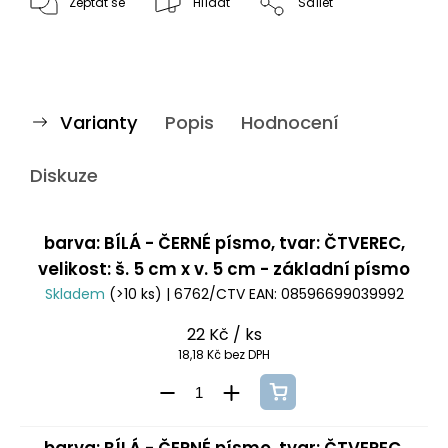
Zeptat se
Hlídat
Sdílet
Varianty
Popis
Hodnocení
Diskuze
barva: BÍLÁ - ČERNÉ písmo, tvar: ČTVEREC,
velikost: š. 5 cm x v. 5 cm - základní písmo
Skladem
(>10 ks)
| 6762/CTV
EAN:
08596699039992
22 Kč
/ ks
18,18 Kč bez DPH