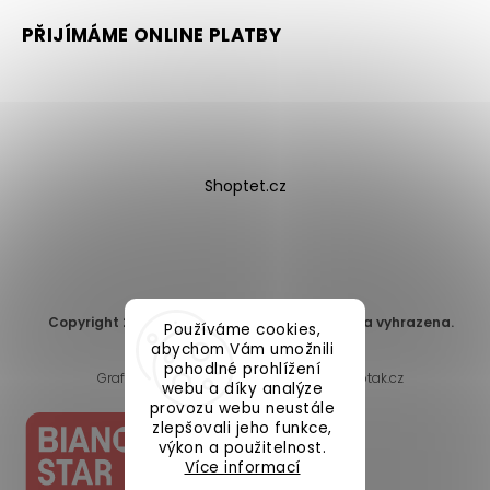
PŘIJÍMÁME ONLINE PLATBY
Shoptet.cz
Copyright 2026
DomaLEP s.r.o.
. Všechna práva vyhrazena.
Používáme cookies,
Upravit nastavení cookies
abychom Vám umožnili
pohodlné prohlížení
Grafický návrh vytvořil a nakódoval
Shoptak.cz
webu a díky analýze
provozu webu neustále
zlepšovali jeho funkce,
výkon a použitelnost.
Více informací