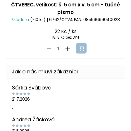
ČTVEREC, velikost: š. 5 cm x v. 5 cm - tučné
písmo
Skladem
(>10 ks)
| 6762/CTV4
EAN:
08596699040028
22 Kč
/ ks
18,18 Kč bez DPH
Šárka Švábová
21.7.2026
.
Andrea Žáčková
21.5.2026