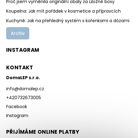
Proč jsem vyměnila originální obaly za úložné boxy
Koupelna: Jak mít pořádek v kosmetice a přípravcích
Kuchyně: Jak na přehledný systém s kořenkami a dózami
Archiv
INSTAGRAM
KONTAKT
DomaLEP s.r.o.
info
@
domalep.cz
+420732673005
Facebook
Instagram
PŘIJÍMÁME ONLINE PLATBY