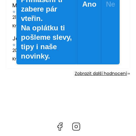
Ano
Ne
MARTINA LONDINOVÁ
zabere pár
vteřin.
21.5.2026
Krásné zboží
Na oplátku ti
pošleme slevy,
Jana Svatošová
tipy i naše
20.4.2026
novinky.
Krásné lahvičky.
Zobrazit další hodnocení
Facebook
Instagram