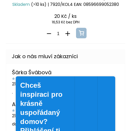
Skladem
(>10 ks)
| 7920/KOL4
EAN:
08596699052380
20 Kč
/ ks
16,53 Kč bez DPH
Šárka Švábová
21.7.2026
Chceš
.
inspiraci pro
krásně
Andrea Žáčková
uspořádaný
21.5.2026
domov?
doporučuji
Přihlášení ti