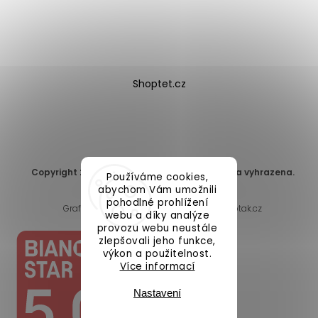
Shoptet.cz
Copyright 2026
DomaLEP s.r.o.
. Všechna práva vyhrazena.
Používáme cookies,
Upravit nastavení cookies
abychom Vám umožnili
pohodlné prohlížení
Grafický návrh vytvořil a nakódoval
Shoptak.cz
webu a díky analýze
provozu webu neustále
zlepšovali jeho funkce,
výkon a použitelnost.
Více informací
Nastavení