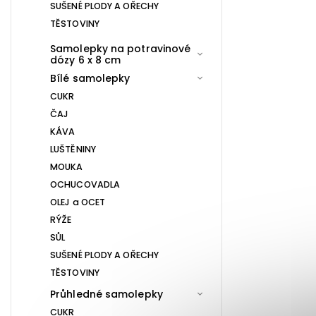
SUŠENÉ PLODY A OŘECHY
TĚSTOVINY
Samolepky na potravinové
dózy 6 x 8 cm
Bílé samolepky
CUKR
ČAJ
KÁVA
LUŠTĚNINY
MOUKA
OCHUCOVADLA
OLEJ a OCET
RÝŽE
SŮL
SUŠENÉ PLODY A OŘECHY
TĚSTOVINY
Průhledné samolepky
CUKR