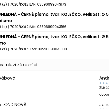
0 ks)
| 7020/KOL3
EAN:
08596699043173
ŮHLEDNÁ - ČERNÉ písmo, tvar: KOLEČKO, velikost: Ø 5
 písmo
0 ks)
| 7020/KOL2
EAN:
08596699043166
ŮHLEDNÁ - ČERNÉ písmo, tvar: KOLEČKO, velikost: Ø 5
smo
0 ks)
| 7020/KOL4
EAN:
08596699043180
Švábová
And
21.5.
dopor
A LONDINOVÁ
Jan