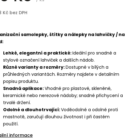
3 Kč bez DPH
anizační samolepky, štítky a nálepky na lahvičky / na
d:
Lehké, elegantní a praktické:
Ideální pro snadné a
stylové označení lahviček a dalších nádob.
Různé varianty a rozměry:
Dostupné v bílých a
průhledných variantách. Rozměry najdete v detailním
popisu produktu.
Snadná aplikace:
Vhodné pro plastové, skleněné,
keramické nebo nerezové nádoby; snadné přichycení a
trvalé držení.
Odolné a dlouhotrvající:
Voděodolné a odolné proti
mastnotě, zaručují dlouhou životnost i při častém
použití.
ailní informace