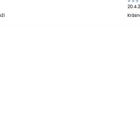
20.4.
oží
Krásn