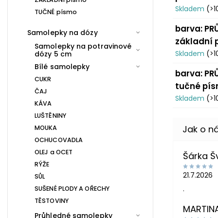
Skladem
(>1
TUČNÉ písmo
barva: PR
Samolepky na dózy
základní
Samolepky na potravinové
Skladem
(>1
dózy 5 cm
Bílé samolepky
barva: PR
CUKR
tučné pí
ČAJ
Skladem
(>1
KÁVA
LUŠTĚNINY
MOUKA
OCHUCOVADLA
OLEJ a OCET
Šárka 
RÝŽE
21.7.2026
SŮL
.
SUŠENÉ PLODY A OŘECHY
TĚSTOVINY
MARTIN
Průhledné samolepky