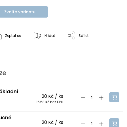
Zvolte variantu
Zeptat se
Hlídat
Sdílet
ze
základní
20 Kč
/ ks
16,53 Kč bez DPH
tučné
20 Kč
/ ks