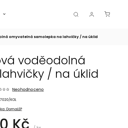
Boxy, dózy, kořenky, skleničky
Akce
Diá
lná omyvatelná samolepka na lahvičky / na úklid
ová voděodolná
hvičky / na úklid
Neohodnoceno
7020/KOL
ka:
DomaLEP
0 Kč
/ ks