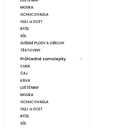
LUŠTĚNINY
MOUKA
OCHUCOVADLA
OLEJ a OCET
RÝŽE
SŮL
SUŠENÉ PLODY A OŘECHY
TĚSTOVINY
Průhledné samolepky
CUKR
ČAJ
KÁVA
LUŠTĚNINY
MOUKA
OCHUCOVADLA
OLEJ a OCET
RÝŽE
SŮL