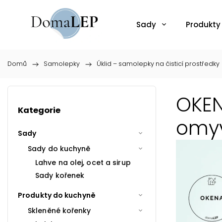
Sady
Produkty
Domů
/
Samolepky
/
Úklid – samolepky na čisticí prostředky
OKEN
Kategorie
omyv
Sady
Sady do kuchyně
Lahve na olej, ocet a sirup
Sady kořenek
Produkty do kuchyně
Skleněné kořenky