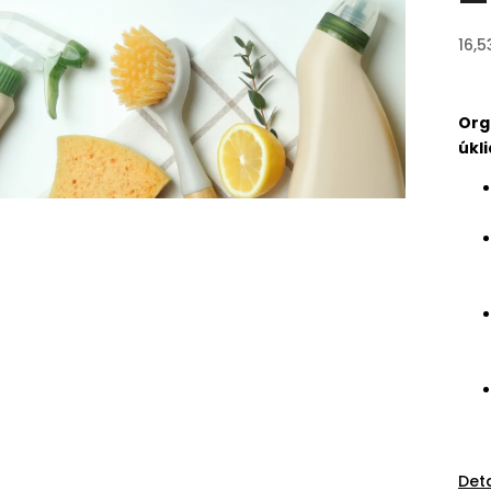
16,5
Org
úkli
Det