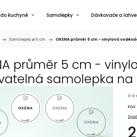
 do kuchyně
Samolepky
Dávkovače a lahve
/
Samolepky ⌀ 5 cm
/
OKENA průměr 5 cm - vinylová voděodo
A průměr 5 cm - vinyl
atelná samolepka na la
Kód:
Znač
2