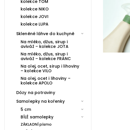
kolekce TOM
kolekce NIKO
kolekce JOVI
kolekce LUPA
Skleněné láhve do kuchyně
Na mléko, džus, sirup i
aviváž – kolekce JOTA
Na mléko, džus, sirup i
aviváž – kolekce FRANC
Na olej, ocet, sirup i lihoviny
– kolekce VILO
Na olej, ocet i lihoviny –
kolekce APOLO
Dózy na potraviny
Samolepky na kořenky
5 cm
BÍLÉ samolepky
ZÁKLADNÍ písmo