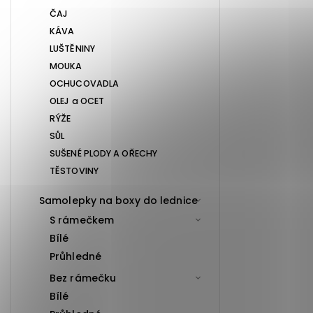
ČAJ
KÁVA
LUŠTĚNINY
MOUKA
OCHUCOVADLA
OLEJ a OCET
RÝŽE
SŮL
SUŠENÉ PLODY A OŘECHY
TĚSTOVINY
Samolepky na boxy do lednice
S rámečkem
Bílé
Průhledné
Bez rámečku
Bílé