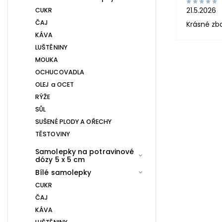
21.5.2026
CUKR
ČAJ
Krásné zb
KÁVA
LUŠTĚNINY
MOUKA
OCHUCOVADLA
OLEJ a OCET
RÝŽE
SŮL
SUŠENÉ PLODY A OŘECHY
TĚSTOVINY
Samolepky na potravinové
dózy 5 x 5 cm
Bílé samolepky
CUKR
ČAJ
KÁVA