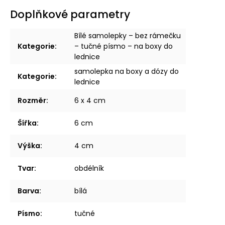
Doplňkové parametry
Bílé samolepky – bez rámečku
Kategorie
:
– tučné písmo – na boxy do
lednice
samolepka na boxy a dózy do
Kategorie
:
lednice
Rozměr
:
6 x 4 cm
Šířka
:
6 cm
Výška
:
4 cm
Tvar
:
obdélník
Barva
:
bílá
Písmo
:
tučné