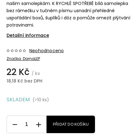
našim samolepkám. K RYCHLÉ SPOTŘEBĚ bílá samolepka
bez rámečku v tučném písmu usnadní přehledné
uspořádání boxů, šuplíků i dóz a pomůže omezit plýtvání
potravinami.
Detailní informace
Neohodnoceno
Značka:
DomaLEP
22 Kč
/ ks
18,18 Kč bez DPH
SKLADEM
(>10 ks)
PŘIDAT DO KOŠÍKU