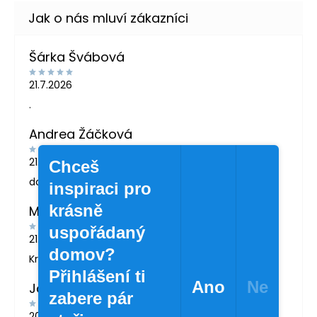
Šárka Švábová
21.7.2026
.
Andrea Žáčková
21.5.2026
Chceš
doporučuji
inspiraci pro
krásně
MARTINA LONDINOVÁ
uspořádaný
21.5.2026
domov?
Krásné zboží
Přihlášení ti
Ano
Ne
Jana Svatošová
zabere pár
20.4.2026