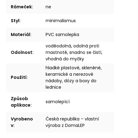
Rámeček
:
ne
Styl
:
minimalismus
Materiál
:
PVC samolepka
voděodolná, odolná proti
Odolnost
:
mastnotě, snadno se čistí,
vhodná do myčky
hladké plastové, skleněné,
keramické a nerezové
Použití
:
nádoby, dózy a boxy do
lednice
Způsob
samolepící
aplikace
:
Vyrobeno
Česká republika – vlastní
v
:
výroba z DomaLEP