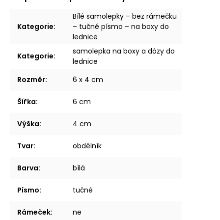
Bílé samolepky – bez rámečku
Kategorie
:
– tučné písmo – na boxy do
lednice
samolepka na boxy a dózy do
Kategorie
:
lednice
Rozměr
:
6 x 4 cm
Šířka
:
6 cm
Výška
:
4 cm
Tvar
:
obdélník
Barva
:
bílá
Písmo
:
tučné
Rámeček
:
ne