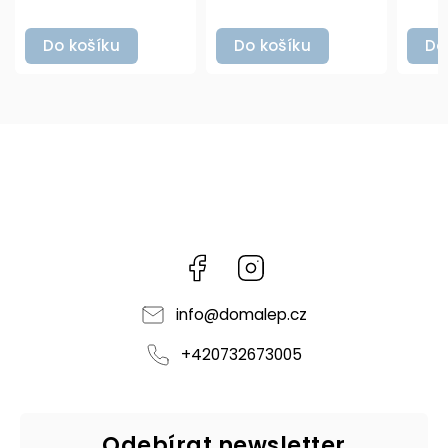
Do košíku
Do košíku
Facebook
Instagram
info
@
domalep.cz
+420732673005
Odebírat newsletter