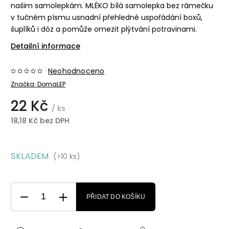
našim samolepkám. MLÉKO bílá samolepka bez rámečku
v tučném písmu usnadní přehledné uspořádání boxů,
šuplíků i dóz a pomůže omezit plýtvání potravinami.
Detailní informace
Neohodnoceno
Značka:
DomaLEP
22 Kč
/ ks
18,18 Kč bez DPH
SKLADEM
(>10 ks)
PŘIDAT DO KOŠÍKU