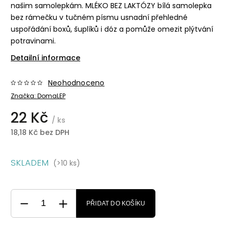
našim samolepkám. MLÉKO BEZ LAKTÓZY bílá samolepka
bez rámečku v tučném písmu usnadní přehledné
uspořádání boxů, šuplíků i dóz a pomůže omezit plýtvání
potravinami.
Detailní informace
Neohodnoceno
Značka:
DomaLEP
22 Kč
/ ks
18,18 Kč bez DPH
SKLADEM
(>10 ks)
PŘIDAT DO KOŠÍKU