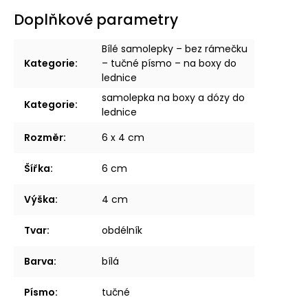
Doplňkové parametry
Bílé samolepky – bez rámečku
Kategorie
:
– tučné písmo – na boxy do
lednice
samolepka na boxy a dózy do
Kategorie
:
lednice
Rozměr
:
6 x 4 cm
Šířka
:
6 cm
Výška
:
4 cm
Tvar
:
obdélník
Barva
:
bílá
Písmo
:
tučné