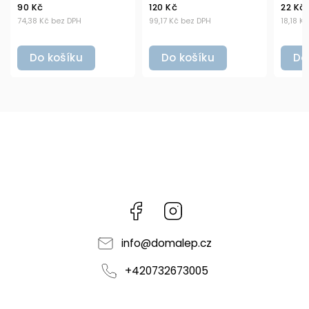
90 Kč
120 Kč
22 Kč
74,38 Kč bez DPH
99,17 Kč bez DPH
18,18 Kč b
Do košíku
Do košíku
Do k
Facebook
Instagram
info
@
domalep.cz
+420732673005