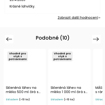
Krásné lahvičky.
Zobrazit další hodnocení
Podobné (10)
Previous
Next
Vhodné pro
Vhodné pro
styk s
styk s
potravinami
potravinami
Skleněná láhev na
Skleněná láhev na
MÁSLO b
mléko 500 ml čirá s
mléko 1 000 ml čirá s
s rámeč
bílým víčkem FRANC
bílým víčkem FRANC
písmo, 
Skladem
(>10 ks)
Skladem
(>10 ks)
Skladem
cm na bo
dózy do