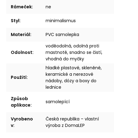
Rámeček
:
ne
Styl
:
minimalismus
Materiál
:
PVC samolepka
voděodolná, odolná proti
Odolnost
:
mastnotě, snadno se čistí,
vhodná do myčky
hladké plastové, skleněné,
keramické a nerezové
Použití
:
nádoby, dózy a boxy do
lednice
Způsob
samolepící
aplikace
:
Vyrobeno
Česká republika – vlastní
v
:
výroba z DomaLEP