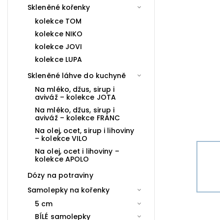
Skleněné kořenky
kolekce TOM
kolekce NIKO
kolekce JOVI
kolekce LUPA
Skleněné láhve do kuchyně
Na mléko, džus, sirup i
aviváž – kolekce JOTA
Na mléko, džus, sirup i
aviváž – kolekce FRANC
Na olej, ocet, sirup i lihoviny
– kolekce VILO
Na olej, ocet i lihoviny –
kolekce APOLO
Dózy na potraviny
Samolepky na kořenky
5 cm
BÍLÉ samolepky