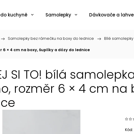
 do kuchyně
Samolepky
Dávkovače a lahve
/
Samolepky bez rámečku na boxy do lednice
/
Bílé samolepky
6 × 4 cm na boxy, šuplíky a dózy do lednice
J SI TO! bílá samolepk
o, rozměr 6 × 4 cm na b
ice
Kód: