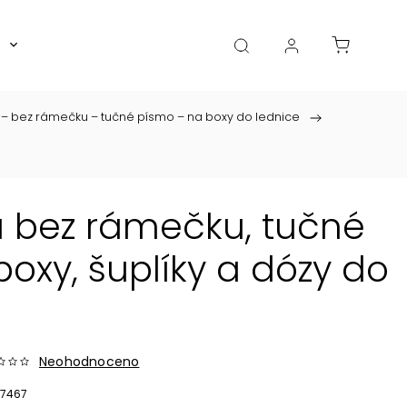
Boxy, dózy, kořenky, skleničky
Akce
Diá
 – bez rámečku – tučné písmo – na boxy do lednice
/
a bez rámečku, tučné
oxy, šuplíky a dózy do
Neohodnoceno
7467