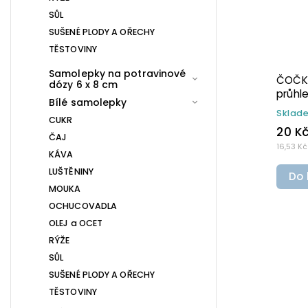
SŮL
SUŠENÉ PLODY A OŘECHY
TĚSTOVINY
Samolepky na potravinové
ČOČKA ČERVENÁ 5 × 5 cm – bílá
ČOČ
dózy 6 x 8 cm
v tučném písmu, omyvatelná
prů
Bílé samolepky
samolepka na potravinové
omy
Skladem
(>10 ks)
Skl
CUKR
dózy
pot
22 Kč
22 
ČAJ
18,18 Kč bez DPH
18,18
KÁVA
LUŠTĚNINY
Do košíku
D
MOUKA
OCHUCOVADLA
OLEJ a OCET
RÝŽE
SŮL
SUŠENÉ PLODY A OŘECHY
TĚSTOVINY