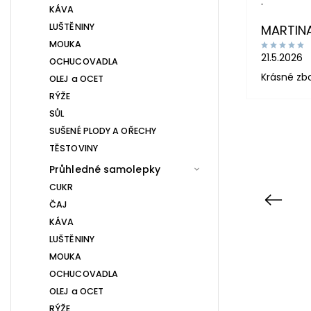
.
KÁVA
LUŠTĚNINY
MARTIN
MOUKA
21.5.2026
OCHUCOVADLA
Krásné zb
OLEJ a OCET
RÝŽE
SŮL
SUŠENÉ PLODY A OŘECHY
TĚSTOVINY
Průhledné samolepky
CUKR
Previous
ČAJ
KÁVA
LUŠTĚNINY
MOUKA
OCHUCOVADLA
OLEJ a OCET
RÝŽE