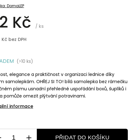
ka:
DomaLEP
2 Kč
/ ks
8 Kč bez DPH
LADEM
(>10 ks)
ost, elegance a praktičnost v organizaci lednice díky
im samolepkám. OHŘEJ SI TO! bílá samolepka bez rámečku
čném písmu usnadní přehledné uspořádání boxů, šuplíků i
a pomůže omezit plýtvání potravinami.
ailní informace
PŘIDAT DO KOŠÍKU