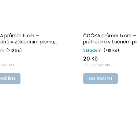
KA ČERVENÁ 5 × 5 cm –
ČOČKA ČERVENÁ 6 × 8
hledná v tučném písmu,
v základním písmu, 
vatelná samolepka na
samolepka na potra
adem
(>10 ks)
Skladem
(>10 ks)
ravinové dózy
dózy
Kč
29 Kč
 Kč bez DPH
23,97 Kč bez DPH
o košíku
Do košíku