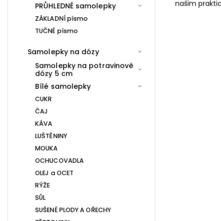
našim prakti
PRŮHLEDNÉ samolepky
ZÁKLADNÍ písmo
TUČNÉ písmo
Samolepky na dózy
Samolepky na potravinové
dózy 5 cm
Bílé samolepky
CUKR
ČAJ
KÁVA
LUŠTĚNINY
MOUKA
OCHUCOVADLA
OLEJ a OCET
RÝŽE
SŮL
SUŠENÉ PLODY A OŘECHY