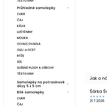
TĚSTOVINY
Průhledné samolepky
CUKR
ČAJ
KÁVA
LUŠTĚNINY
MOUKA
OCHUCOVADLA
OLEJ a OCET
RÝŽE
SŮL
SUŠENÉ PLODY A OŘECHY
TĚSTOVINY
Samolepky na potravinové
dózy 5 x 5 cm
Šárka 
Bílé samolepky
CUKR
21.7.2026
ČAJ