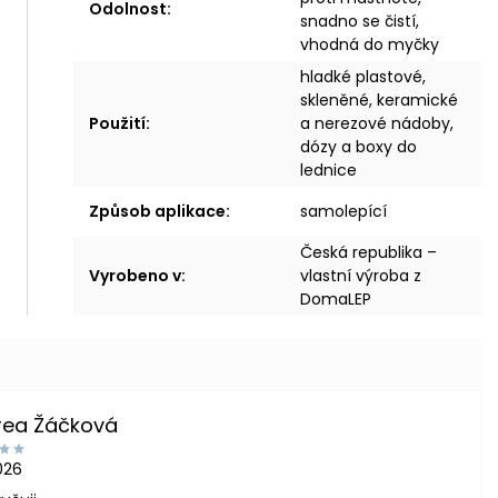
Odolnost
:
snadno se čistí,
vhodná do myčky
hladké plastové,
skleněné, keramické
Použití
:
a nerezové nádoby,
dózy a boxy do
lednice
Způsob aplikace
:
samolepící
Česká republika –
Vyrobeno v
:
vlastní výroba z
DomaLEP
rea Žáčková
2026