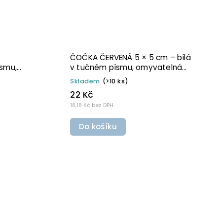
 cm – bílá
ČOČKA ČERVENÁ 6 × 8 cm – bílá
omyvatelná
v tučném písmu, omyvatelná
vinové
samolepka na potravinové
Skladem
(>10 ks)
dózy
29 Kč
23,97 Kč bez DPH
Do košíku