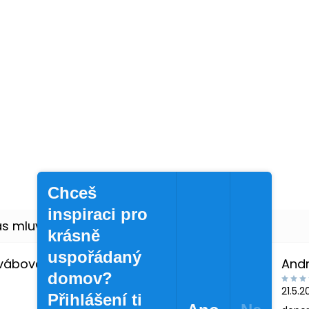
Chceš
inspiraci pro
krásně
uspořádaný
Švábová
And
domov?
21.5.
Přihlášení ti