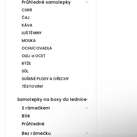
Průhledné samolepky
CUKR
ČAJ
KÁVA
LUŠTĚNINY
MOUKA
OCHUCOVADLA
OLEJ a OCET
RÝŽE
SŮL
SUŠENÉ PLODY A OŘECHY
TĚSTOVINY
Samolepky na boxy do lednice
S rámečkem
Bílé
Průhledné
Bez rámečku