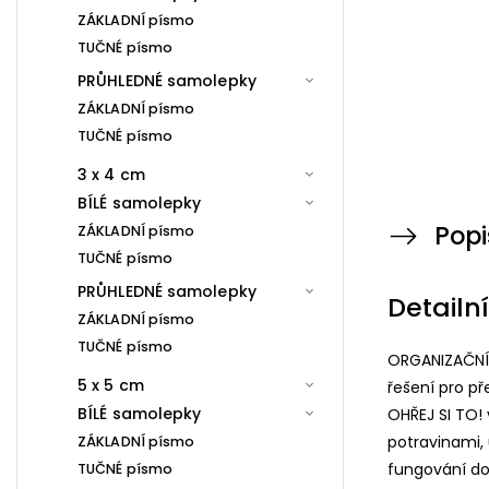
ZÁKLADNÍ písmo
TUČNÉ písmo
PRŮHLEDNÉ samolepky
ZÁKLADNÍ písmo
TUČNÉ písmo
3 x 4 cm
BÍLÉ samolepky
Popi
ZÁKLADNÍ písmo
TUČNÉ písmo
PRŮHLEDNÉ samolepky
Detailn
ZÁKLADNÍ písmo
TUČNÉ písmo
ORGANIZAČNÍ 
5 x 5 cm
řešení pro p
BÍLÉ samolepky
OHŘEJ SI TO!
potravinami, 
ZÁKLADNÍ písmo
fungování dom
TUČNÉ písmo