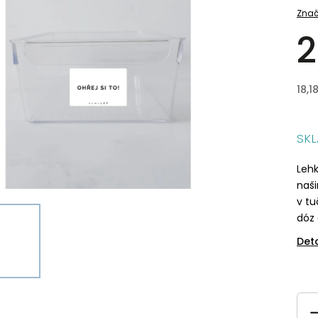
Znač
2
18,1
SK
Lehk
naš
v tu
dóz 
Det