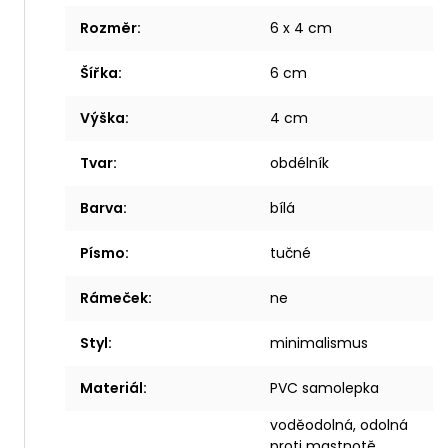
Rozměr
:
6 x 4 cm
Šířka
:
6 cm
Výška
:
4 cm
Tvar
:
obdélník
Barva
:
bílá
Písmo
:
tučné
Rámeček
:
ne
Styl
:
minimalismus
Materiál
:
PVC samolepka
voděodolná, odolná
proti mastnotě,