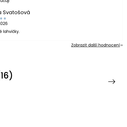
učuji
a Svatošová
2026
é lahvičky.
Zobrazit další hodnocení
16)
Next