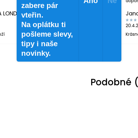
Ano
Ne
dopor
zabere pár
A LONDINOVÁ
Jan
vteřin.
Na oplátku ti
20.4.
pošleme slevy,
oží
Krásn
tipy i naše
novinky.
Podobné (