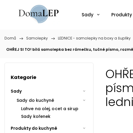
Sady
Produkty
Domů
/
Samolepky
/
LEDNICE - samolepky na boxy a šuplíky
OHŘEJ SI TO! bílá samolepka bez rámečku, tučné písmo, rozměr 
OHŘE
Kategorie
písm
Sady
ledn
Sady do kuchyně
Lahve na olej, ocet a sirup
Sady kořenek
Produkty do kuchyně