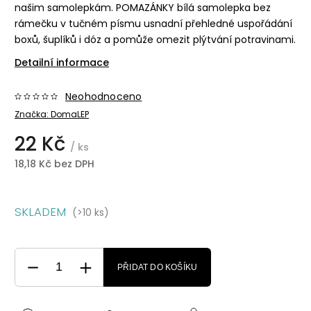
našim samolepkám. POMAZÁNKY bílá samolepka bez
rámečku v tučném písmu usnadní přehledné uspořádání
boxů, šuplíků i dóz a pomůže omezit plýtvání potravinami.
Detailní informace
Neohodnoceno
Značka:
DomaLEP
22 Kč
/ ks
18,18 Kč bez DPH
SKLADEM
(>10 ks)
PŘIDAT DO KOŠÍKU