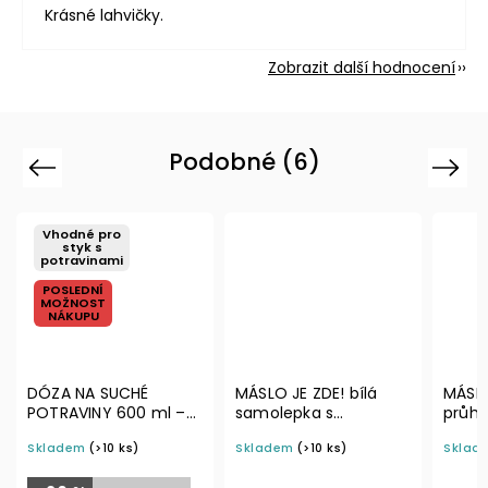
Krásné lahvičky.
Zobrazit další hodnocení
Podobné (6)
Previous
Next
MÁSLO JE ZDE! bílá
MÁSLO JE ZDE!
MÁ
samolepka s
průhledná samolepka
pr
rámečkem, základní
s rámečkem, tučné
s 
Skladem
(>10 ks)
Skladem
(>10 ks)
Skl
písmo, rozměr 6 × 4
písmo, rozměr 6 × 4
pís
cm na boxy, šuplíky a
cm na boxy, šuplíky a
cm 