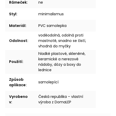
Rámeček
:
ne
Styl
:
minimalismus
Materiál
:
PVC samolepka
voděodolná, odolná proti
Odolnost
:
mastnotě, snadno se čistí,
vhodná do myčky
hladké plastové, skleněné,
keramické a nerezové
Použití
:
nádoby, dózy a boxy do
lednice
Způsob
samolepící
aplikace
:
Vyrobeno
Česká republika – vlastní
v
:
výroba z DomaLEP