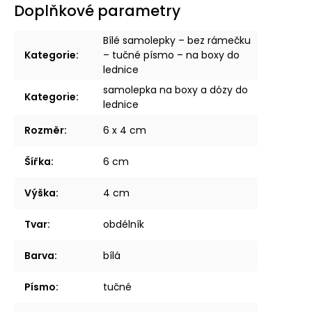
Doplňkové parametry
Bílé samolepky – bez rámečku
Kategorie
:
– tučné písmo – na boxy do
lednice
samolepka na boxy a dózy do
Kategorie
:
lednice
Rozměr
:
6 x 4 cm
Šířka
:
6 cm
Výška
:
4 cm
Tvar
:
obdélník
Barva
:
bílá
Písmo
:
tučné