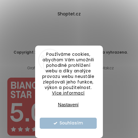
Shoptet.cz
Copyright 2026
DomaLEP s.r.o.
. Všechna práva vyhrazena.
Používáme cookies,
Upravit nastavení cookies
abychom Vám umožnili
pohodlné prohlížení
Grafický návrh vytvořil a nakódoval
Shoptak.cz
webu a díky analýze
provozu webu neustále
zlepšovali jeho funkce,
výkon a použitelnost.
Více informací
Nastavení
Souhlasím