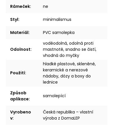
Rámeček
:
ne
Styl
:
minimalismus
Materiál
:
PVC samolepka
voděodolná, odolná proti
Odolnost
:
mastnotě, snadno se čistí,
vhodná do myčky
hladké plastové, skleněné,
keramické a nerezové
Použití
:
nádoby, dózy a boxy do
lednice
Způsob
samolepící
aplikace
:
Vyrobeno
Česká republika – vlastní
v
:
výroba z DomaLEP