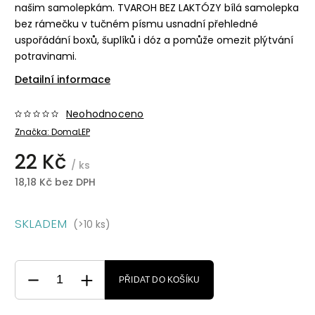
našim samolepkám. TVAROH BEZ LAKTÓZY bílá samolepka
bez rámečku v tučném písmu usnadní přehledné
uspořádání boxů, šuplíků i dóz a pomůže omezit plýtvání
potravinami.
Detailní informace
Neohodnoceno
Značka:
DomaLEP
22 Kč
/ ks
18,18 Kč bez DPH
SKLADEM
(>10 ks)
PŘIDAT DO KOŠÍKU