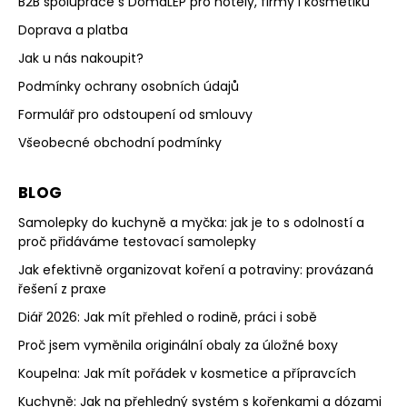
B2B spolupráce s DomaLEP pro hotely, firmy i kosmetiku
Doprava a platba
Jak u nás nakoupit?
Podmínky ochrany osobních údajů
Formulář pro odstoupení od smlouvy
Všeobecné obchodní podmínky
BLOG
Samolepky do kuchyně a myčka: jak je to s odolností a
proč přidáváme testovací samolepky
Jak efektivně organizovat koření a potraviny: provázaná
řešení z praxe
Diář 2026: Jak mít přehled o rodině, práci i sobě
Proč jsem vyměnila originální obaly za úložné boxy
Koupelna: Jak mít pořádek v kosmetice a přípravcích
Kuchyně: Jak na přehledný systém s kořenkami a dózami