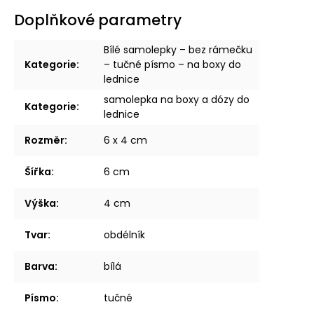
Doplňkové parametry
Bílé samolepky – bez rámečku
Kategorie
:
– tučné písmo – na boxy do
lednice
samolepka na boxy a dózy do
Kategorie
:
lednice
Rozměr
:
6 x 4 cm
Šířka
:
6 cm
Výška
:
4 cm
Tvar
:
obdélník
Barva
:
bílá
Písmo
:
tučné