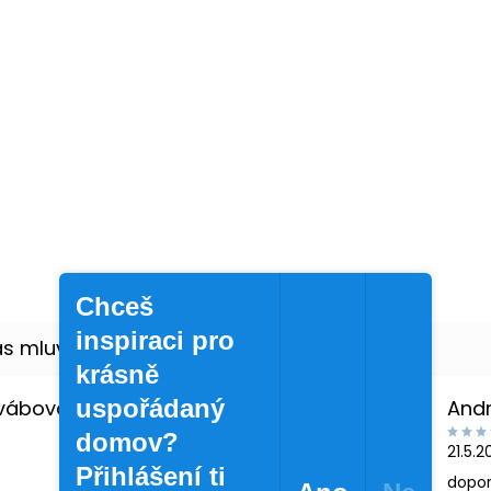
Chceš
inspiraci pro
krásně
uspořádaný
Švábová
And
domov?
21.5.
Přihlášení ti
dopor