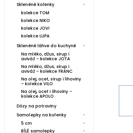
Skleněné kořenky
kolekce TOM
kolekce NIKO
kolekce JOVI
kolekce LUPA
Skleněné láhve do kuchyně
Na mléko, džus, sirup i
aviváž – kolekce JOTA
Na mléko, džus, sirup i
aviváž – kolekce FRANC
Na olej, ocet, sirup i lihoviny
– kolekce VILO
Na olej, ocet i lihoviny –
kolekce APOLO
Dózy na potraviny
Samolepky na kořenky
5 cm
BÍLÉ samolepky