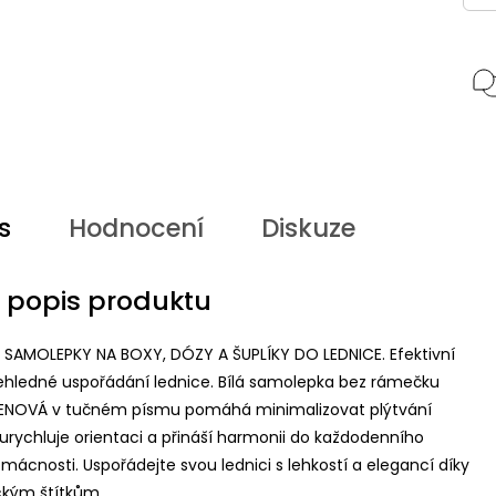
s
Hodnocení
Diskuze
í popis produktu
SAMOLEPKY NA BOXY, DÓZY A ŠUPLÍKY DO LEDNICE. Efektivní
řehledné uspořádání lednice. Bílá samolepka bez rámečku
ŘENOVÁ v tučném písmu pomáhá minimalizovat plýtvání
urychluje orientaci a přináší harmonii do každodenního
ácnosti. Uspořádejte svou lednici s lehkostí a elegancí díky
ckým štítkům.