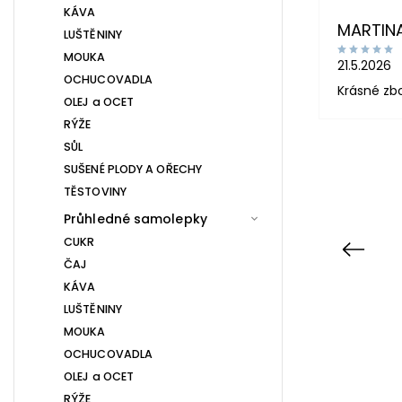
KÁVA
MARTIN
LUŠTĚNINY
MOUKA
21.5.2026
OCHUCOVADLA
Krásné zb
OLEJ a OCET
RÝŽE
SŮL
SUŠENÉ PLODY A OŘECHY
TĚSTOVINY
Průhledné samolepky
CUKR
Previous
ČAJ
KÁVA
LUŠTĚNINY
MOUKA
OCHUCOVADLA
OLEJ a OCET
RÝŽE