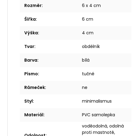
Rozměr
:
6 x 4 cm
Šířka
:
6 cm
Výška
:
4 cm
Tvar
:
obdélník
Barva
:
bílá
Písmo
:
tučné
Rámeček
:
ne
Styl
:
minimalismus
Materiál
:
PVC samolepka
voděodolná, odolná
proti mastnotě,
Odolnost
: