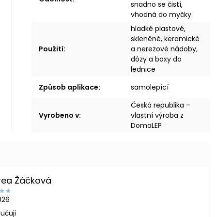
snadno se čistí,
vhodná do myčky
hladké plastové,
skleněné, keramické
Použití
:
a nerezové nádoby,
dózy a boxy do
lednice
Způsob aplikace
:
samolepící
Česká republika –
Vyrobeno v
:
vlastní výroba z
DomaLEP
rea Žáčková
2026
učuji