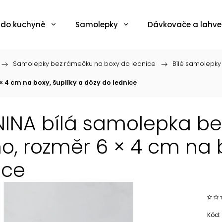
 do kuchyně
Samolepky
Dávkovače a lahve
/
Samolepky bez rámečku na boxy do lednice
/
Bílé samolepky
 4 cm na boxy, šuplíky a dózy do lednice
NINA bílá samolepka b
o, rozměr 6 × 4 cm na b
ice
Kód: