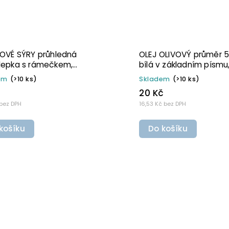
OLEJ OLIVOVÝ průměr 5 cm –
OLEJ OLIVO
průhledná v základním písmu,
průhledná 
omyvatelná samolepka na
omyvateln
Skladem
(>10 ks)
Skladem
(>1
potravinové láhve
potravinov
20 Kč
20 Kč
16,53 Kč bez DPH
16,53 Kč bez DP
Do košíku
Do košík