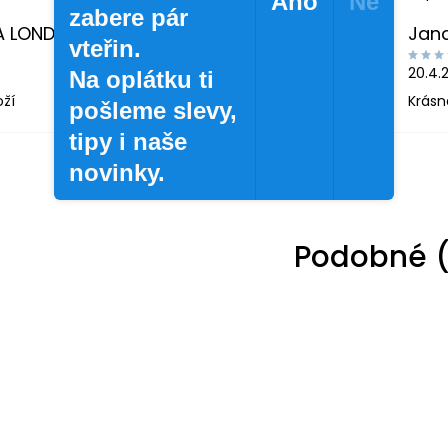
Ano
Ne
zabere pár
A LONDINOVÁ
Jan
vteřin.
20.4.
Na oplátku ti
oží
Krásn
pošleme slevy,
tipy i naše
novinky.
Podobné (