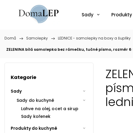
Sady
Produkty
Domů
/
Samolepky
/
LEDNICE - samolepky na boxy a šuplíky
ZELENINA bílá samolepka bez rámečku, tučné písmo, rozměr 6 ×
ZELE
Kategorie
písm
Sady
ledn
Sady do kuchyně
Lahve na olej, ocet a sirup
Sady kořenek
Produkty do kuchyně