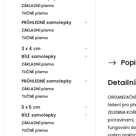
ZÁKLADNÍ písmo
TUČNÉ písmo
PRŮHLEDNÉ samolepky
ZÁKLADNÍ písmo
TUČNÉ písmo
3 x 4 cm
BÍLÉ samolepky
Popi
ZÁKLADNÍ písmo
TUČNÉ písmo
Detailn
PRŮHLEDNÉ samolepky
ZÁKLADNÍ písmo
TUČNÉ písmo
ORGANIZAČNÍ 
řešení pro p
5 x 5 cm
ZELENINA KO
BÍLÉ samolepky
potravinami, 
ZÁKLADNÍ písmo
fungování dom
TUČNÉ písmo
našim prakti