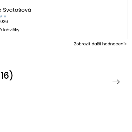
a Svatošová
2026
é lahvičky.
Zobrazit další hodnocení
16)
Next