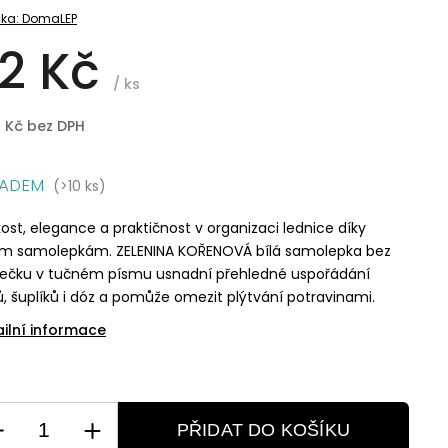
ka:
DomaLEP
2 Kč
/ ks
8 Kč bez DPH
LADEM
(>10 ks)
ost, elegance a praktičnost v organizaci lednice díky
im samolepkám. ZELENINA KOŘENOVÁ bílá samolepka bez
ečku v tučném písmu usnadní přehledné uspořádání
, šuplíků i dóz a pomůže omezit plýtvání potravinami.
ailní informace
PŘIDAT DO KOŠÍKU