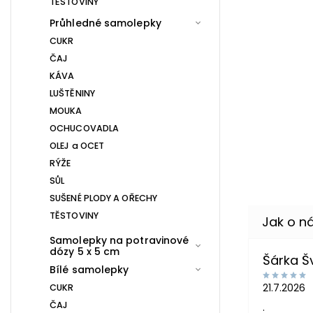
TĚSTOVINY
Průhledné samolepky
CUKR
ČAJ
KÁVA
LUŠTĚNINY
MOUKA
OCHUCOVADLA
OLEJ a OCET
RÝŽE
SŮL
SUŠENÉ PLODY A OŘECHY
TĚSTOVINY
Samolepky na potravinové
dózy 5 x 5 cm
Šárka 
Bílé samolepky
21.7.2026
CUKR
ČAJ
.