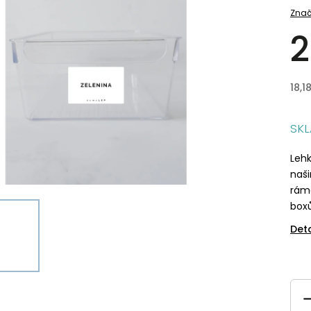
Znač
2
18,1
SK
Lehk
naš
rám
boxů
Det