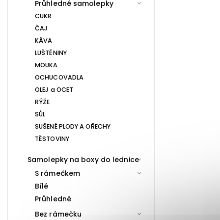
Průhledné samolepky
CUKR
ČAJ
KÁVA
LUŠTĚNINY
MOUKA
OCHUCOVADLA
OLEJ a OCET
RÝŽE
SŮL
SUŠENÉ PLODY A OŘECHY
TĚSTOVINY
Samolepky na boxy do lednice
S rámečkem
Bílé
Průhledné
Bez rámečku