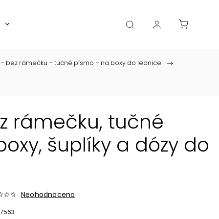
Boxy, dózy, kořenky, skleničky
Akce
Diá
 – bez rámečku – tučné písmo – na boxy do lednice
/
ez rámečku, tučné
oxy, šuplíky a dózy do
Neohodnoceno
7563