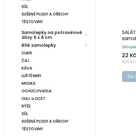
SŮL
SUŠENÉ PLODY A OŘECHY
TĚSTOVINY
ěr 5 cm –
OLEJ OLIVOVÝ průměr 5 cm –
Samolepky na potravinové
dózy 6 x 8 cm
ísmu,
bílá v tučném písmu,
epka na
omyvatelná samolepka na
Bílé samolepky
Skladem
(>10 ks)
potravinové láhve
CUKR
20 Kč
ČAJ
16,53 Kč bez DPH
KÁVA
LUŠTĚNINY
Do košíku
MOUKA
OCHUCOVADLA
OLEJ a OCET
RÝŽE
SŮL
SUŠENÉ PLODY A OŘECHY
TĚSTOVINY