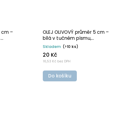
VÝ průměr 5 cm –
OLEJ OLIVOVÝ 5 × 5 cm – bíl
v tučném písmu,
tučném písmu, omyvatelná
á samolepka na
samolepka na potravinové
0 ks)
Skladem
(>10 ks)
é láhve
láhve
22 Kč
H
18,18 Kč bez DPH
u
Do košíku