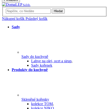
Hledat
Nákupní košík
Prázdný košík
Sady
Sady do kuchyně
Lahve na olej, ocet a sirup
,
Sady kořenek
Produkty do kuchyně
Skleněné kořenky
kolekce TOM
,
kolekce NIKO
,