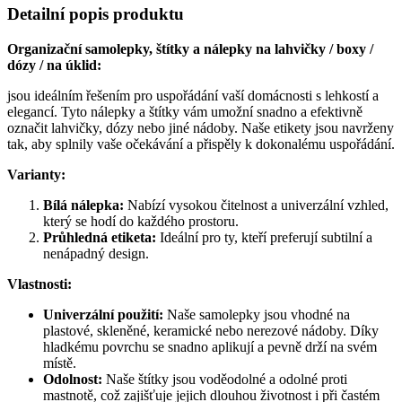
Detailní popis produktu
Organizační samolepky, štítky a nálepky na lahvičky / boxy /
dózy / na úklid:
jsou ideálním řešením pro uspořádání vaší domácnosti s lehkostí a
elegancí. Tyto nálepky a štítky vám umožní snadno a efektivně
označit lahvičky, dózy nebo jiné nádoby. Naše etikety jsou navrženy
tak, aby splnily vaše očekávání a přispěly k dokonalému uspořádání.
Varianty:
Bílá nálepka:
Nabízí vysokou čitelnost a univerzální vzhled,
který se hodí do každého prostoru.
Průhledná etiketa:
Ideální pro ty, kteří preferují subtilní a
nenápadný design.
Vlastnosti:
Univerzální použití:
Naše samolepky jsou vhodné na
plastové, skleněné, keramické nebo nerezové nádoby. Díky
hladkému povrchu se snadno aplikují a pevně drží na svém
místě.
Odolnost:
Naše štítky jsou voděodolné a odolné proti
mastnotě, což zajišťuje jejich dlouhou životnost i při častém