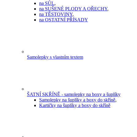
na SŮL
,
na SUŠENÉ PLODY A OŘECHY
,
na TĚSTOVINY
,
na OSTATNÍ PŘÍSADY
Samolepky s vlastním textem
ŠATNÍ SKŘÍNĚ - samolepky na boxy a šuplíky
Samolepky na šuplíky a boxy do skříně
,
Kartičky na šuplíky a boxy do skříně