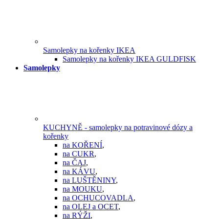
Samolepky na kořenky IKEA
Samolepky na kořenky IKEA GULDFISK
Samolepky
KUCHYNĚ - samolepky na potravinové dózy a
kořenky
na KOŘENÍ
,
na CUKR
,
na ČAJ
,
na KÁVU
,
na LUŠTĚNINY
,
na MOUKU
,
na OCHUCOVADLA
,
na OLEJ a OCET
,
na RÝŽI
,