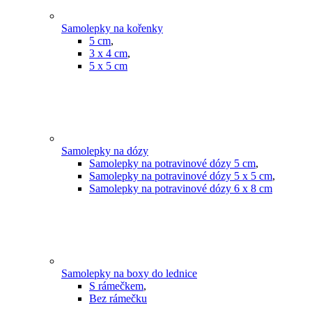
Samolepky na kořenky
5 cm
,
3 x 4 cm
,
5 x 5 cm
Samolepky na dózy
Samolepky na potravinové dózy 5 cm
,
Samolepky na potravinové dózy 5 x 5 cm
,
Samolepky na potravinové dózy 6 x 8 cm
Samolepky na boxy do lednice
S rámečkem
,
Bez rámečku