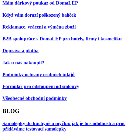
Mám dárkový poukaz od DomaLEP
Když vám dorazí poškozený balíček
Reklamace, vrácení a výměna zboží
B2B spolupráce s DomaLEP pro hotely, firmy i kosmetiku
Doprava a platba
Jak u nás nakoupit?
Podmínky ochrany osobních údajů
Formulář pro odstoupení od smlouvy
Všeobecné obchodní podmínky
BLOG
Samolepky do kuchyně a myčka: jak je to s odolností a proč
přidáváme testovací samolepky