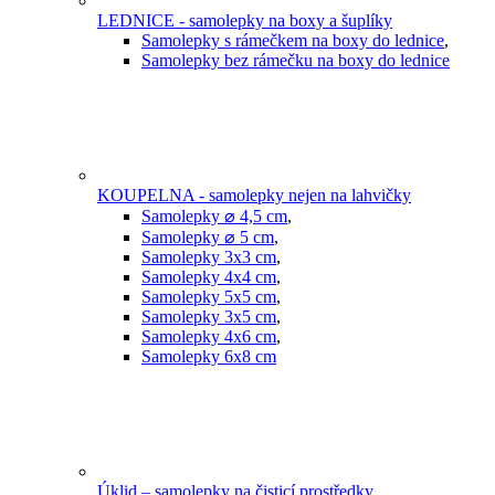
LEDNICE - samolepky na boxy a šuplíky
Samolepky s rámečkem na boxy do lednice
,
Samolepky bez rámečku na boxy do lednice
KOUPELNA - samolepky nejen na lahvičky
Samolepky ⌀ 4,5 cm
,
Samolepky ⌀ 5 cm
,
Samolepky 3x3 cm
,
Samolepky 4x4 cm
,
Samolepky 5x5 cm
,
Samolepky 3x5 cm
,
Samolepky 4x6 cm
,
Samolepky 6x8 cm
Úklid – samolepky na čisticí prostředky