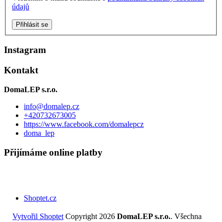
údajů
Přihlásit se
Instagram
Kontakt
DomaLEP s.r.o.
info
@
domalep.cz
+420732673005
https://www.facebook.com/domalepcz
doma_lep
Přijímáme online platby
Shoptet.cz
Vytvořil Shoptet
Copyright 2026
DomaLEP s.r.o.
. Všechna