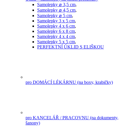
Samolepky ⌀ 3,5 cm
,
Samolepky ⌀ 4,5 cm
,
Samolepky ⌀ 5 cm
,
Samolepky 3 x 5 cm
,
Samolepky 4 x 6 cm
,
Samolepky 6 x 8 cm
,
Samolepky 4 x 4 cm
,
Samolepky 5 x 5 cm
,
PERFEKTNÍ ÚKLID S ELIŠKOU
pro DOMÁCÍ LÉKÁRNU (na boxy, krabičky)
pro KANCELÁŘ / PRACOVNU (na dokumenty,
šanony)