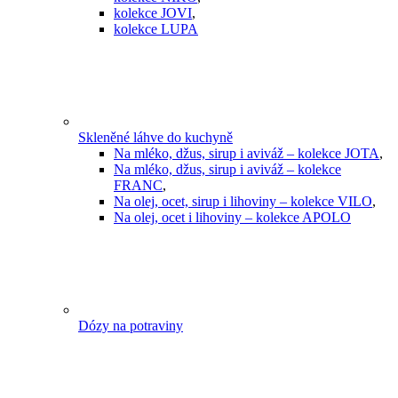
kolekce JOVI
,
kolekce LUPA
Skleněné láhve do kuchyně
Na mléko, džus, sirup i aviváž – kolekce JOTA
,
Na mléko, džus, sirup i aviváž – kolekce
FRANC
,
Na olej, ocet, sirup i lihoviny – kolekce VILO
,
Na olej, ocet i lihoviny – kolekce APOLO
Dózy na potraviny