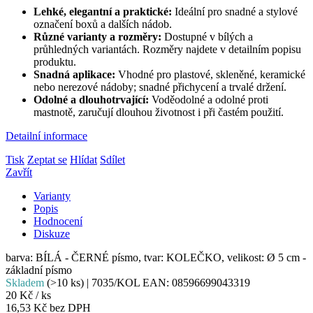
Lehké, elegantní a praktické:
Ideální pro snadné a stylové
označení boxů a dalších nádob.
Různé varianty a rozměry:
Dostupné v bílých a
průhledných variantách. Rozměry najdete v detailním popisu
produktu.
Snadná aplikace:
Vhodné pro plastové, skleněné, keramické
nebo nerezové nádoby; snadné přichycení a trvalé držení.
Odolné a dlouhotrvající:
Voděodolné a odolné proti
mastnotě, zaručují dlouhou životnost i při častém použití.
Detailní informace
Tisk
Zeptat se
Hlídat
Sdílet
Zavřít
Varianty
Popis
Hodnocení
Diskuze
barva: BÍLÁ - ČERNÉ písmo, tvar: KOLEČKO, velikost: Ø 5 cm -
základní písmo
Skladem
(>10 ks)
| 7035/KOL
EAN:
08596699043319
20 Kč
/ ks
16,53 Kč bez DPH