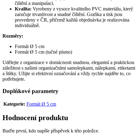
čištění a manipulaci.
Kvalita:
Vyrobeny z vysoce kvalitního PVC materiálu, který
zaručuje trvanlivost a snadné čištění. Grafika a tisk jsou
provedeny v ČR, přičemž každá objednávka je realizována
individuálně.
Rozměry:
Formát Ø 5 cm
Formát Ø 5 cm (tučné písmo)
Udělejte z organizace v domácnosti snadnou, elegantní a praktickou
záležitost s našimi organizačními samolepkami, nálepkami, etiketami
a štítky. Užijte si efektivní označování a vždy rychle najděte to, co
potřebujete.
Doplňkové parametry
Kategorie
:
Formát Ø 5 cm
Hodnocení produktu
Buďte první, kdo napíše příspěvek k této položce.