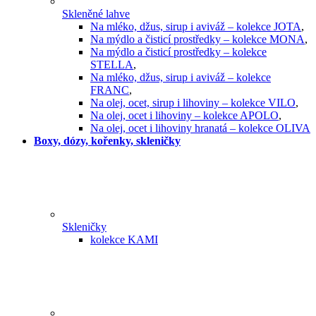
Skleněné lahve
Na mléko, džus, sirup i aviváž – kolekce JOTA
,
Na mýdlo a čisticí prostředky – kolekce MONA
,
Na mýdlo a čisticí prostředky – kolekce
STELLA
,
Na mléko, džus, sirup i aviváž – kolekce
FRANC
,
Na olej, ocet, sirup i lihoviny – kolekce VILO
,
Na olej, ocet i lihoviny – kolekce APOLO
,
Na olej, ocet i lihoviny hranatá – kolekce OLIVA
Boxy, dózy, kořenky, skleničky
Skleničky
kolekce KAMI