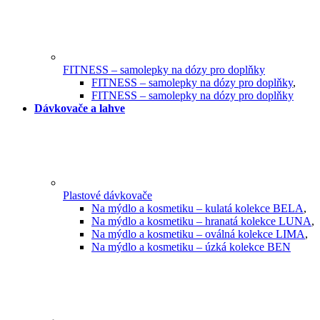
FITNESS – samolepky na dózy pro doplňky
FITNESS – samolepky na dózy pro doplňky
,
FITNESS – samolepky na dózy pro doplňky
Dávkovače a lahve
Plastové dávkovače
Na mýdlo a kosmetiku – kulatá kolekce BELA
,
Na mýdlo a kosmetiku – hranatá kolekce LUNA
,
Na mýdlo a kosmetiku – oválná kolekce LIMA
,
Na mýdlo a kosmetiku – úzká kolekce BEN