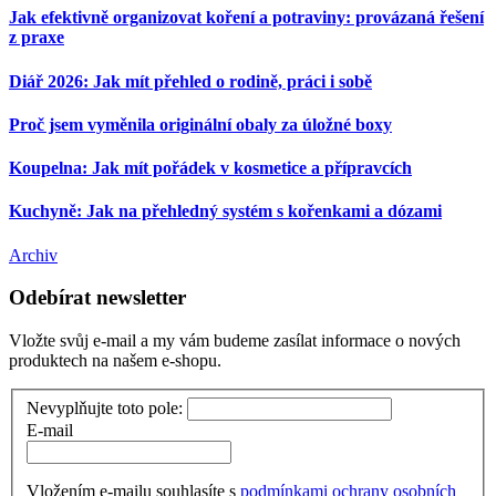
Jak efektivně organizovat koření a potraviny: provázaná řešení
z praxe
Diář 2026: Jak mít přehled o rodině, práci i sobě
Proč jsem vyměnila originální obaly za úložné boxy
Koupelna: Jak mít pořádek v kosmetice a přípravcích
Kuchyně: Jak na přehledný systém s kořenkami a dózami
Archiv
Odebírat newsletter
Vložte svůj e-mail a my vám budeme zasílat informace o nových
produktech na našem e-shopu.
Nevyplňujte toto pole:
E-mail
Vložením e-mailu souhlasíte s
podmínkami ochrany osobních