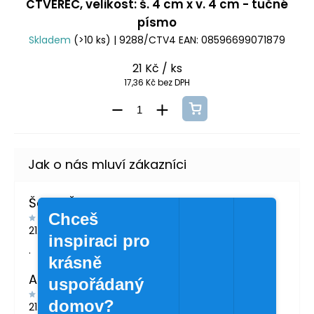
ČTVEREC, velikost: š. 4 cm x v. 4 cm - tučné
písmo
Skladem
(>10 ks)
| 9288/CTV4
EAN:
08596699071879
21 Kč
/ ks
17,36 Kč bez DPH
Šárka Švábová
Chceš
21.7.2026
inspiraci pro
.
krásně
Andrea Žáčková
uspořádaný
domov?
21.5.2026