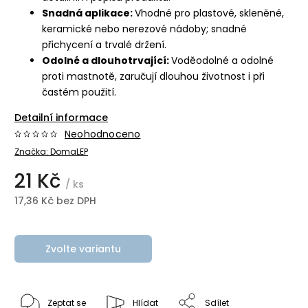
Snadná aplikace:
Vhodné pro plastové, skleněné,
keramické nebo nerezové nádoby; snadné
přichycení a trvalé držení.
Odolné a dlouhotrvající:
Voděodolné a odolné
proti mastnotě, zaručují dlouhou životnost i při
častém použití.
Detailní informace
Neohodnoceno
Značka:
DomaLEP
21 Kč
/ ks
17,36 Kč bez DPH
Zvolte variantu
Zeptat se
Hlídat
Sdílet