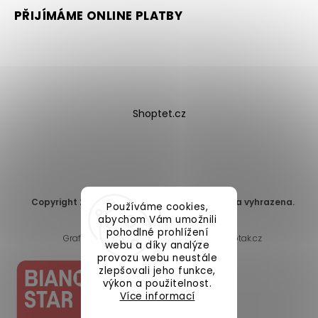
PŘIJÍMÁME ONLINE PLATBY
Shoptet.cz
Copyright 2026
DomaLEP s.r.o.
. Všechna práva vyhrazena.
Používáme cookies,
Upravit nastavení cookies
abychom Vám umožnili
pohodlné prohlížení
Grafický návrh vytvořil a nakódoval
Shoptak.cz
webu a díky analýze
provozu webu neustále
zlepšovali jeho funkce,
výkon a použitelnost.
Více informací