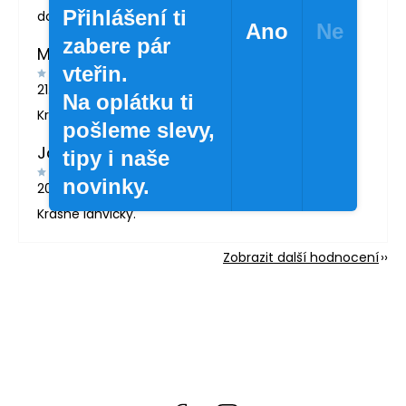
Přihlášení ti
doporučuji
Ano
Ne
zabere pár
MARTINA LONDINOVÁ
vteřin.
21.5.2026
Na oplátku ti
Krásné zboží
pošleme slevy,
Jana Svatošová
tipy i naše
novinky.
20.4.2026
Krásné lahvičky.
Zobrazit další hodnocení