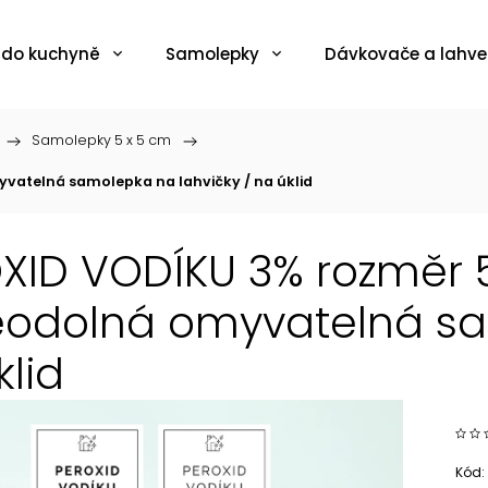
 do kuchyně
Samolepky
Dávkovače a lahve
/
Samolepky 5 x 5 cm
/
vatelná samolepka na lahvičky / na úklid
XID VODÍKU 3% rozměr 5
odolná omyvatelná sam
klid
Kód: