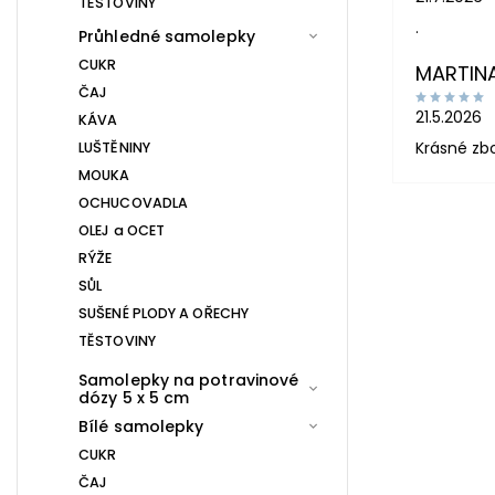
TĚSTOVINY
.
Průhledné samolepky
CUKR
MARTIN
ČAJ
21.5.2026
KÁVA
Krásné zb
LUŠTĚNINY
MOUKA
OCHUCOVADLA
OLEJ a OCET
RÝŽE
SŮL
SUŠENÉ PLODY A OŘECHY
TĚSTOVINY
Samolepky na potravinové
dózy 5 x 5 cm
Bílé samolepky
CUKR
ČAJ