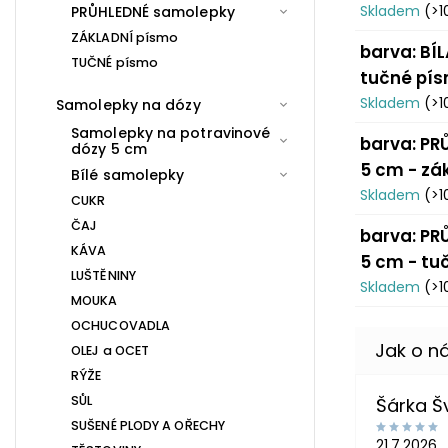
Skladem
(>1
PRŮHLEDNÉ samolepky
ZÁKLADNÍ písmo
barva: BÍL
TUČNÉ písmo
tučné pí
Skladem
(>1
Samolepky na dózy
Samolepky na potravinové
barva: PRŮ
dózy 5 cm
5 cm - zá
Bílé samolepky
Skladem
(>1
CUKR
ČAJ
barva: PRŮ
KÁVA
5 cm - tu
LUŠTĚNINY
Skladem
(>1
MOUKA
OCHUCOVADLA
OLEJ a OCET
RÝŽE
SŮL
Šárka 
SUŠENÉ PLODY A OŘECHY
21.7.2026