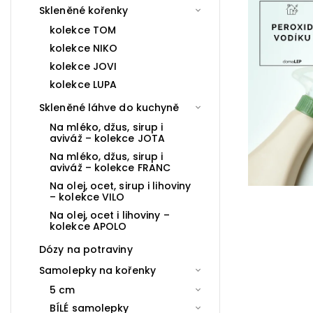
Skleněné kořenky
kolekce TOM
kolekce NIKO
kolekce JOVI
kolekce LUPA
Skleněné láhve do kuchyně
Na mléko, džus, sirup i
aviváž – kolekce JOTA
Na mléko, džus, sirup i
aviváž – kolekce FRANC
Na olej, ocet, sirup i lihoviny
– kolekce VILO
Na olej, ocet i lihoviny –
kolekce APOLO
Dózy na potraviny
Samolepky na kořenky
5 cm
BÍLÉ samolepky