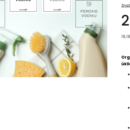
Znač
2
18,1
Org
úkli