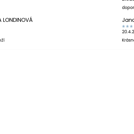
dopor
A LONDINOVÁ
Jan
20.4.
oží
Krásn