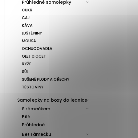
Průhledné samolepky
CUKR
ČAJ
KÁVA
LUŠTĚNINY
MOUKA
OCHUCOVADLA
OLEJ a OCET
RÝŽE
SŮL
SUŠENÉ PLODY A OŘECHY
TĚSTOVINY
Samolepky na boxy do lednice
S rámečkem
Bílé
Průhledné
Bez rámečku