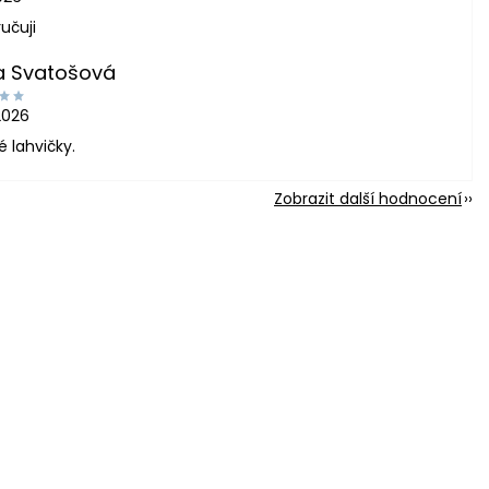
učuji
a Svatošová
2026
é lahvičky.
Zobrazit další hodnocení