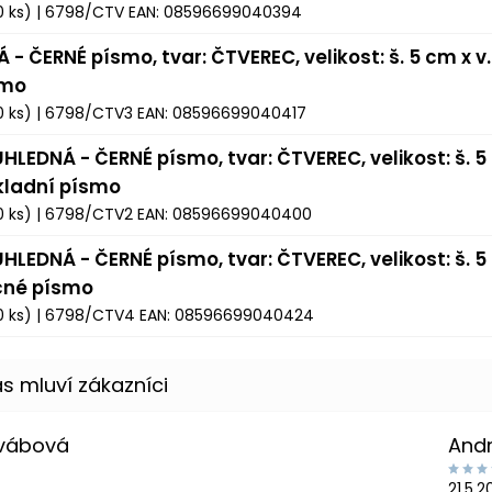
0 ks)
| 6798/CTV
EAN:
08596699040394
Á - ČERNÉ písmo, tvar: ČTVEREC, velikost: š. 5 cm x v
smo
0 ks)
| 6798/CTV3
EAN:
08596699040417
HLEDNÁ - ČERNÉ písmo, tvar: ČTVEREC, velikost: š. 5 
kladní písmo
0 ks)
| 6798/CTV2
EAN:
08596699040400
HLEDNÁ - ČERNÉ písmo, tvar: ČTVEREC, velikost: š. 5 
čné písmo
0 ks)
| 6798/CTV4
EAN:
08596699040424
Švábová
And
21.5.