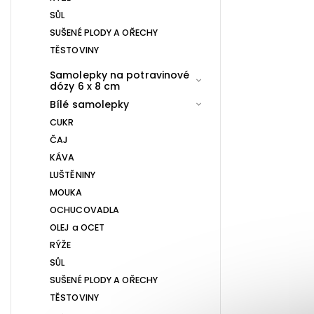
SŮL
SUŠENÉ PLODY A OŘECHY
TĚSTOVINY
Samolepky na potravinové
dózy 6 x 8 cm
Bílé samolepky
CUKR
ČAJ
KÁVA
LUŠTĚNINY
MOUKA
OCHUCOVADLA
OLEJ a OCET
RÝŽE
SŮL
SUŠENÉ PLODY A OŘECHY
TĚSTOVINY