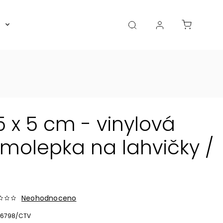
Boxy, dózy, kořenky, skleničky
Akce
Diá
 x 5 cm - vinylová
olepka na lahvičky /
Neohodnoceno
6798/CTV