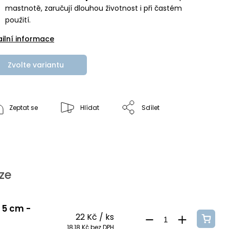
mastnotě, zaručují dlouhou životnost i při častém
použití.
ailní informace
Zvolte variantu
Zeptat se
Hlídat
Sdílet
ze
. 5 cm -
22 Kč
/ ks
18,18 Kč bez DPH