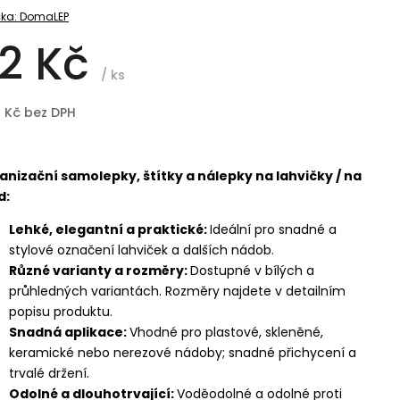
ka:
DomaLEP
2 Kč
/ ks
8 Kč bez DPH
anizační samolepky, štítky a nálepky na lahvičky / na
d:
Lehké, elegantní a praktické:
Ideální pro snadné a
stylové označení lahviček a dalších nádob.
Různé varianty a rozměry:
Dostupné v bílých a
průhledných variantách. Rozměry najdete v detailním
popisu produktu.
Snadná aplikace:
Vhodné pro plastové, skleněné,
keramické nebo nerezové nádoby; snadné přichycení a
trvalé držení.
Odolné a dlouhotrvající:
Voděodolné a odolné proti