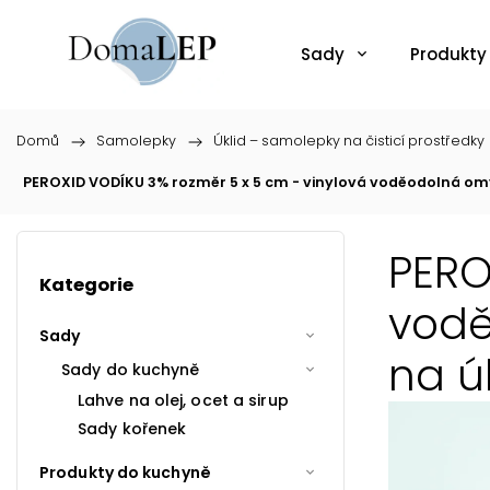
Sady
Produkty
Domů
/
Samolepky
/
Úklid – samolepky na čisticí prostředky
PEROXID VODÍKU 3% rozměr 5 x 5 cm - vinylová voděodolná omy
PERO
Kategorie
vodě
Sady
na ú
Sady do kuchyně
Lahve na olej, ocet a sirup
Sady kořenek
Produkty do kuchyně