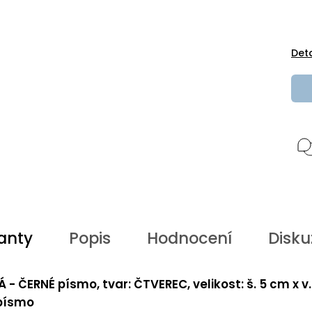
Det
anty
Popis
Hodnocení
Disku
Á - ČERNÉ písmo, tvar: ČTVEREC, velikost: š. 5 cm x v
 písmo