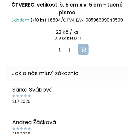
ČTVEREC, velikost: š. 5 cm x v. 5 cm - tučné
písmo
Skladem
(>10 ks)
| 6804/CTV4
EAN:
08596699040509
22 Kč
/ ks
18,18 Kč bez DPH
Šárka Švábová
21.7.2026
.
Andrea Žáčková
21.5.2026