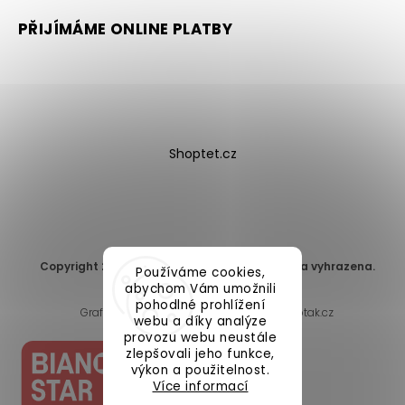
PŘIJÍMÁME ONLINE PLATBY
Shoptet.cz
Copyright 2026
DomaLEP s.r.o.
. Všechna práva vyhrazena.
Používáme cookies,
Upravit nastavení cookies
abychom Vám umožnili
pohodlné prohlížení
Grafický návrh vytvořil a nakódoval
Shoptak.cz
webu a díky analýze
provozu webu neustále
zlepšovali jeho funkce,
výkon a použitelnost.
Více informací