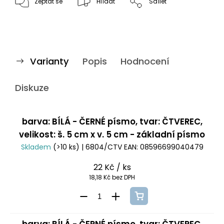
Zeptat se
Hlídat
Sdílet
Varianty
Popis
Hodnocení
Diskuze
barva: BÍLÁ - ČERNÉ písmo, tvar: ČTVEREC,
velikost: š. 5 cm x v. 5 cm - základní písmo
Skladem
(>10 ks)
| 6804/CTV
EAN:
08596699040479
22 Kč
/ ks
18,18 Kč bez DPH