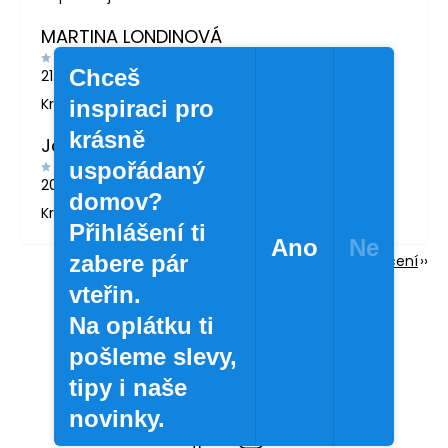
MARTINA LONDINOVÁ
Chceš
21.5.2026
Krásné zboží
inspiraci pro
krásně
Jana Svatošová
uspořádaný
20.4.2026
domov?
Krásné lahvičky.
Přihlášení ti
Ano
Ne
zabere pár
Zobrazit další hodnocení
vteřin.
Na oplátku ti
pošleme slevy,
tipy i naše
novinky.
Facebook
Instagram