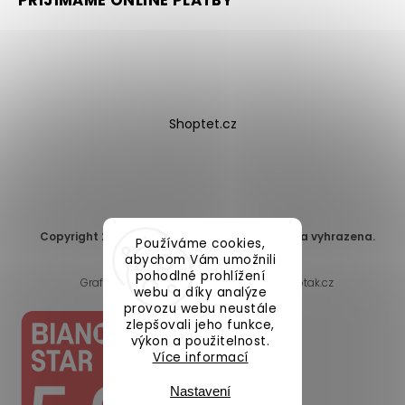
Shoptet.cz
Copyright 2026
DomaLEP s.r.o.
. Všechna práva vyhrazena.
Používáme cookies,
Upravit nastavení cookies
abychom Vám umožnili
pohodlné prohlížení
Grafický návrh vytvořil a nakódoval
Shoptak.cz
webu a díky analýze
provozu webu neustále
zlepšovali jeho funkce,
výkon a použitelnost.
Více informací
Nastavení