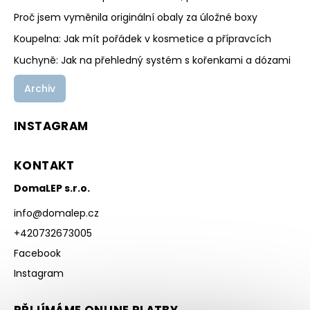
Proč jsem vyměnila originální obaly za úložné boxy
Koupelna: Jak mít pořádek v kosmetice a přípravcích
Kuchyně: Jak na přehledný systém s kořenkami a dózami
Archiv
INSTAGRAM
KONTAKT
DomaLEP s.r.o.
info
@
domalep.cz
+420732673005
Facebook
Instagram
PŘIJÍMÁME ONLINE PLATBY