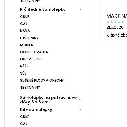
TĚSTOVINY
.
Průhledné samolepky
MARTIN
CUKR
ČAJ
21.5.2026
KÁVA
Krásné zb
LUŠTĚNINY
MOUKA
OCHUCOVADLA
OLEJ a OCET
RÝŽE
SŮL
SUŠENÉ PLODY A OŘECHY
TĚSTOVINY
Samolepky na potravinové
dózy 5 x 5 cm
Bílé samolepky
CUKR
ČAJ