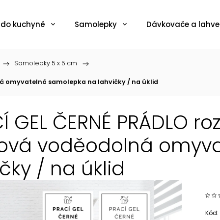
 do kuchyně
Samolepky
Dávkovače a lahve
/
Samolepky 5 x 5 cm
/
á omyvatelná samolepka na lahvičky / na úklid
Í GEL ČERNÉ PRÁDLO roz
lová voděodolná omyv
čky / na úklid
Kód: