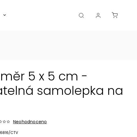
Boxy, dózy, kořenky, skleničky
Akce
Diá
měr 5 x 5 cm -
atelná samolepka na
Neohodnoceno
6816/CTV