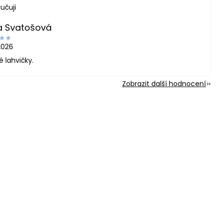
učuji
a Svatošová
2026
é lahvičky.
Zobrazit další hodnocení