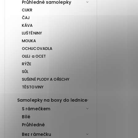
Průhledné samolepky
CUKR
ČAJ
KÁVA
LUŠTĚNINY
MOUKA
OCHUCOVADLA
OLEJ a OCET
RÝŽE
SŮL
SUŠENÉ PLODY A OŘECHY
TĚSTOVINY
Samolepky na boxy do lednice
S rámečkem
Bílé
Průhledné
Bez rámečku