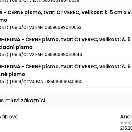
0 ks)
| 6816/CTV
EAN:
08596699040639
Á - ČERNÉ písmo, tvar: ČTVEREC, velikost: š. 5 cm x v
smo
0 ks)
| 6816/CTV3
EAN:
08596699040653
HLEDNÁ - ČERNÉ písmo, tvar: ČTVEREC, velikost: š. 5 
kladní písmo
0 ks)
| 6816/CTV2
EAN:
08596699040646
HLEDNÁ - ČERNÉ písmo, tvar: ČTVEREC, velikost: š. 5 
čné písmo
0 ks)
| 6816/CTV4
EAN:
08596699040660
Švábová
And
21.5.