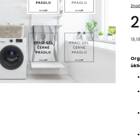
Znač
2
18,1
Org
úkli