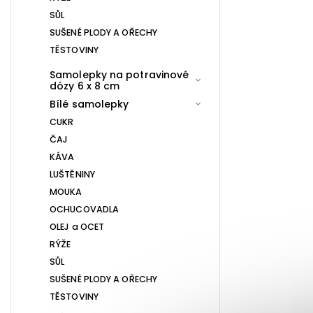
SŮL
SUŠENÉ PLODY A OŘECHY
TĚSTOVINY
Samolepky na potravinové
dózy 6 x 8 cm
Bílé samolepky
CUKR
ČAJ
KÁVA
LUŠTĚNINY
MOUKA
OCHUCOVADLA
OLEJ a OCET
RÝŽE
SŮL
SUŠENÉ PLODY A OŘECHY
TĚSTOVINY