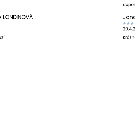
dopor
A LONDINOVÁ
Jan
20.4.
oží
Krásn