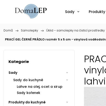
Sady
Produkty
Domů
/
Samolepky
/
Úklid – samolepky na čisticí prostředky
PRACÍ GEL ČERNÉ PRÁDLO rozměr 5 x 5 cm - vinylová voděodoln
PRAC
Kategorie
viny
Sady
lahvi
Sady do kuchyně
Lahve na olej, ocet a sirup
Sady kořenek
Produkty do kuchyně