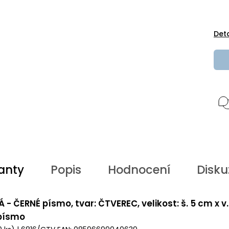
Det
anty
Popis
Hodnocení
Disku
Á - ČERNÉ písmo, tvar: ČTVEREC, velikost: š. 5 cm x v
 písmo