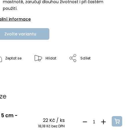
mastnotě, zaručují dlouhou životnost i při častém
použití.
ailní informace
Zvolte variantu
Zeptat se
Hlídat
Sdílet
ze
. 5 cm -
22 Kč
/ ks
18,18 Kč bez DPH