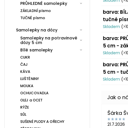
Skladem
(>1
PRŮHLEDNÉ samolepky
ZÁKLADNÍ písmo
barva: BÍL
TUČNÉ písmo
tučné pí
Skladem
(>1
Samolepky na dózy
barva: PRŮ
Samolepky na potravinové
dózy 5 cm
5 cm - zá
Bílé samolepky
Skladem
(>1
CUKR
barva: PRŮ
ČAJ
5 cm - tu
KÁVA
LUŠTĚNINY
Skladem
(>1
MOUKA
OCHUCOVADLA
OLEJ a OCET
RÝŽE
Šárka 
SŮL
SUŠENÉ PLODY A OŘECHY
21.7.2026