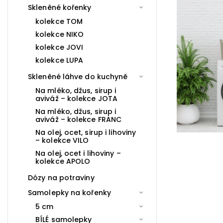
Skleněné kořenky
kolekce TOM
kolekce NIKO
kolekce JOVI
kolekce LUPA
Skleněné láhve do kuchyně
Na mléko, džus, sirup i
aviváž – kolekce JOTA
Na mléko, džus, sirup i
aviváž – kolekce FRANC
Na olej, ocet, sirup i lihoviny
– kolekce VILO
Na olej, ocet i lihoviny –
kolekce APOLO
Dózy na potraviny
Samolepky na kořenky
5 cm
BÍLÉ samolepky