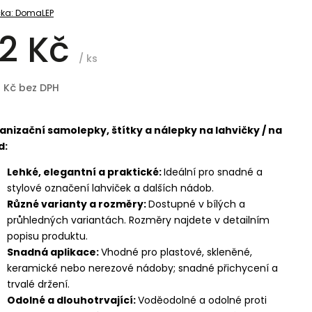
ka:
DomaLEP
2 Kč
/ ks
8 Kč bez DPH
anizační samolepky, štítky a nálepky na lahvičky / na
d:
Lehké, elegantní a praktické:
Ideální pro snadné a
stylové označení lahviček a dalších nádob.
Různé varianty a rozměry:
Dostupné v bílých a
průhledných variantách. Rozměry najdete v detailním
popisu produktu.
Snadná aplikace:
Vhodné pro plastové, skleněné,
keramické nebo nerezové nádoby; snadné přichycení a
trvalé držení.
Odolné a dlouhotrvající:
Voděodolné a odolné proti