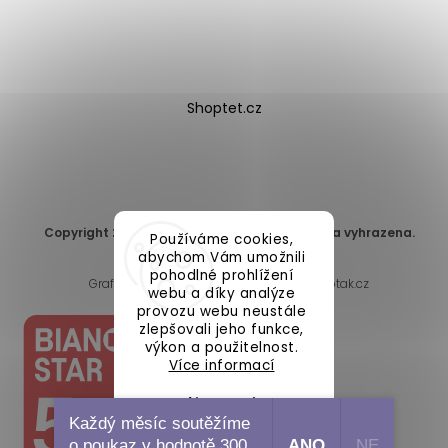
Shoptet.cz
Copyright 2026
DomaLEP s.r.o.
. Všechna práva vyhrazena.
Používáme cookies,
Upravit nastavení cookies
abychom Vám umožnili
pohodlné prohlížení
Grafický návrh vytvořil a nakódoval
Shoptak.cz
webu a díky analýze
provozu webu neustále
zlepšovali jeho funkce,
výkon a použitelnost.
Více informací
Nastavení
Každý měsíc soutěžíme
o poukaz v hodnotě 300
ANO
NE