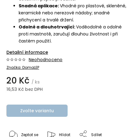
Snadná aplikace:
Vhodné pro plastové, skleněné,
keramické nebo nerezové nádoby; snadné
přichycení a trvalé držení.
Odolné a dlouhotrvající:
Voděodolné a odolné
proti mastnotě, zaručují dlouhou životnost i při
častém použití.
Detailní informace
Neohodnoceno
Značka:
DomaLEP
20 Kč
/ ks
16,53 Kč bez DPH
Zvolte variantu
Zeptat se
Hlídat
Sdílet