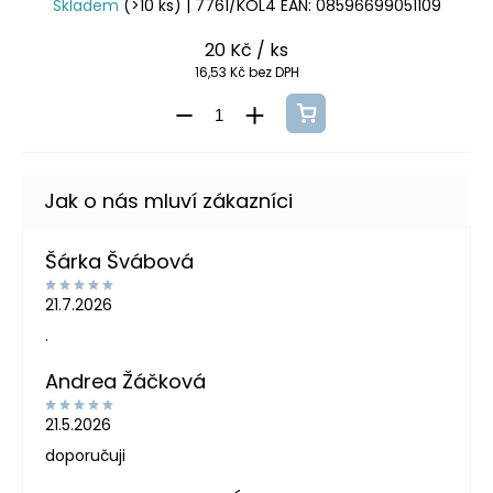
Skladem
(>10 ks)
| 7761/KOL4
EAN:
08596699051109
20 Kč
/ ks
16,53 Kč bez DPH
Šárka Švábová
21.7.2026
.
Andrea Žáčková
21.5.2026
doporučuji