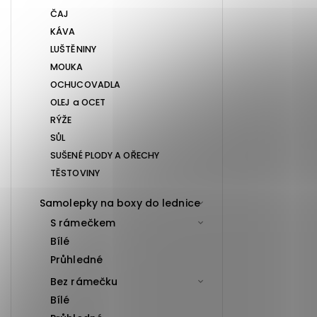
ČAJ
KÁVA
LUŠTĚNINY
MOUKA
OCHUCOVADLA
OLEJ a OCET
RÝŽE
SŮL
SUŠENÉ PLODY A OŘECHY
TĚSTOVINY
Samolepky na boxy do lednice
S rámečkem
Bílé
Průhledné
Bez rámečku
Bílé