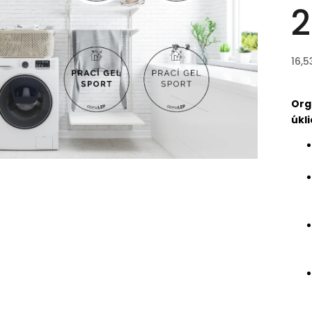
2
16,5
Org
úkli