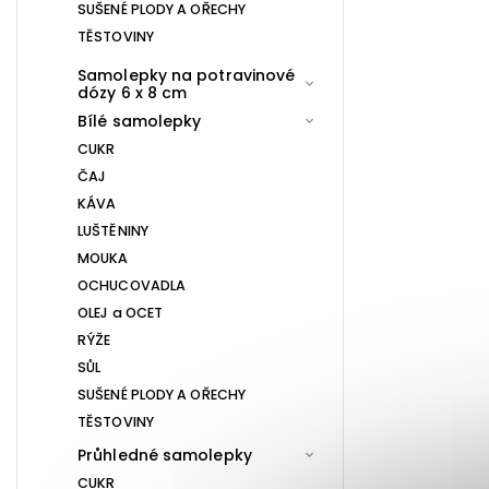
SUŠENÉ PLODY A OŘECHY
TĚSTOVINY
Samolepky na potravinové
dózy 6 x 8 cm
Bílé samolepky
CUKR
ČAJ
KÁVA
LUŠTĚNINY
MOUKA
OCHUCOVADLA
OLEJ a OCET
RÝŽE
SŮL
SUŠENÉ PLODY A OŘECHY
TĚSTOVINY
Průhledné samolepky
CUKR