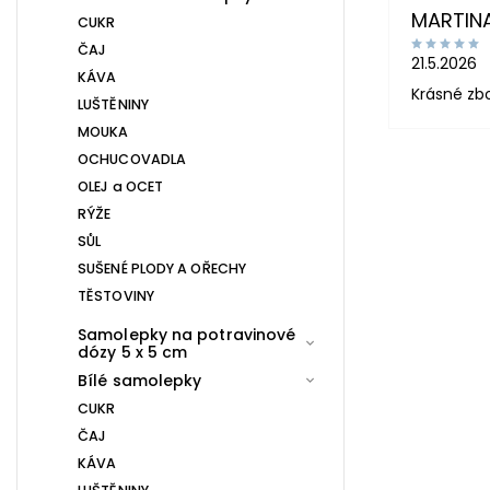
MARTIN
CUKR
ČAJ
21.5.2026
KÁVA
Krásné zb
LUŠTĚNINY
MOUKA
OCHUCOVADLA
OLEJ a OCET
RÝŽE
SŮL
SUŠENÉ PLODY A OŘECHY
TĚSTOVINY
Samolepky na potravinové
dózy 5 x 5 cm
Bílé samolepky
CUKR
ČAJ
KÁVA