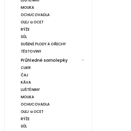
LUŠTĚNINY
MOUKA
OCHUCOVADLA
OLEJ a OCET
RÝŽE
SŮL
SUŠENÉ PLODY A OŘECHY
TĚSTOVINY
Průhledné samolepky
CUKR
ČAJ
KÁVA
LUŠTĚNINY
MOUKA
OCHUCOVADLA
OLEJ a OCET
RÝŽE
SŮL