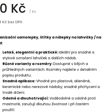
0 Kč
/ ks
3 Kč bez DPH
anizační samolepky, štítky a nálepky na lahvičky / na
d:
Lehké, elegantní a praktické:
Ideální pro snadné a
stylové označení lahviček a dalších nádob.
Různé varianty a rozměry:
Dostupné v bílých a
průhledných variantách. Rozměry najdete v detailním
popisu produktu.
Snadná aplikace:
Vhodné pro plastové, skleněné,
keramické nebo nerezové nádoby; snadné přichycení a
trvalé držení.
Odolné a dlouhotrvající:
Voděodolné a odolné proti
mastnotě, zaručují dlouhou životnost i při častém
použití.