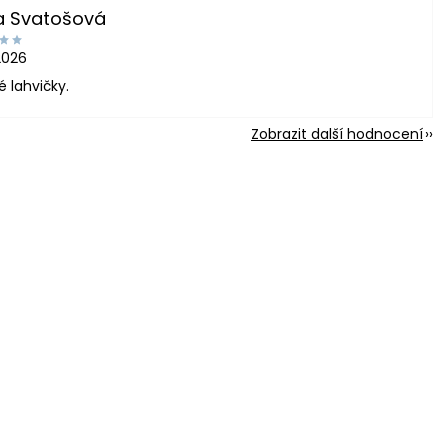
a Svatošová
2026
é lahvičky.
Zobrazit další hodnocení