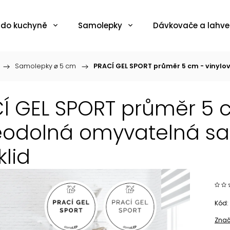
 do kuchyně
Samolepky
Dávkovače a lahve
/
Samolepky ⌀ 5 cm
/
PRACÍ GEL SPORT průměr 5 cm - vinylo
Í GEL SPORT průměr 5 c
odolná omyvatelná sam
klid
Kód:
Znač