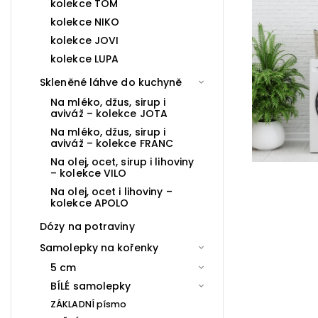
kolekce TOM
kolekce NIKO
kolekce JOVI
kolekce LUPA
Skleněné láhve do kuchyně
Na mléko, džus, sirup i
aviváž – kolekce JOTA
Na mléko, džus, sirup i
aviváž – kolekce FRANC
Na olej, ocet, sirup i lihoviny
– kolekce VILO
Na olej, ocet i lihoviny –
kolekce APOLO
Dózy na potraviny
Samolepky na kořenky
5 cm
BÍLÉ samolepky
ZÁKLADNÍ písmo