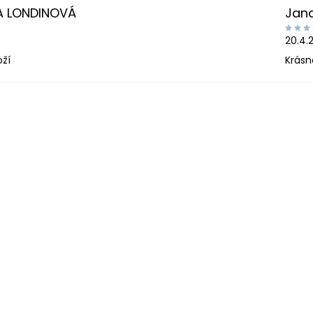
A LONDINOVÁ
Jan
20.4.
oží
Krásn