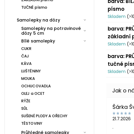
barva: BÍL
TUČNÉ písmo
písmo
Skladem
(>1
Samolepky na dózy
barva: PR
Samolepky na potravinové
dózy 5 cm
základní
Bílé samolepky
Skladem
(>1
CUKR
barva: PR
ČAJ
tučné pí
KÁVA
LUŠTĚNINY
Skladem
(>1
MOUKA
OCHUCOVADLA
OLEJ a OCET
RÝŽE
Šárka 
SŮL
SUŠENÉ PLODY A OŘECHY
21.7.2026
TĚSTOVINY
.
Průhledné samolepky