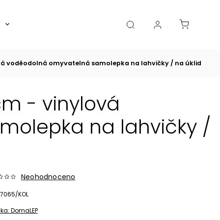
Boxy, dózy, kořenky, skleničky
Akce
Diá
vá voděodolná omyvatelná samolepka na lahvičky / na úklid
m - vinylová
olepka na lahvičky /
Neohodnoceno
7065/KOL
ka:
DomaLEP