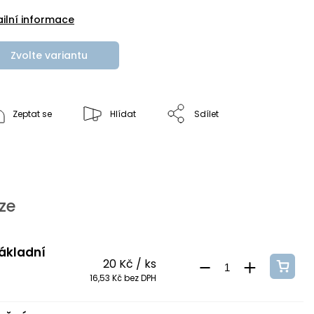
ailní informace
Zvolte variantu
Zeptat se
Hlídat
Sdílet
ze
základní
20 Kč
/ ks
16,53 Kč bez DPH