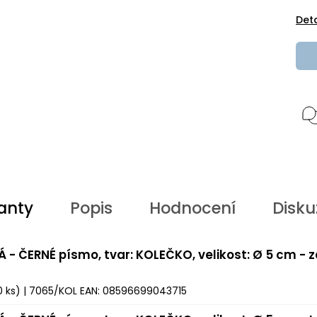
Det
anty
Popis
Hodnocení
Disku
Á - ČERNÉ písmo, tvar: KOLEČKO, velikost: Ø 5 cm - 
0 ks)
| 7065/KOL
EAN:
08596699043715