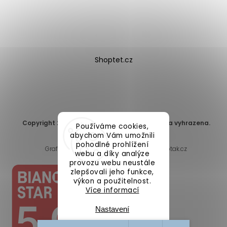
Shoptet.cz
Copyright 2026
DomaLEP s.r.o.
. Všechna práva vyhrazena.
Používáme cookies,
Upravit nastavení cookies
abychom Vám umožnili
pohodlné prohlížení
Grafický návrh vytvořil a nakódoval
Shoptak.cz
webu a díky analýze
provozu webu neustále
zlepšovali jeho funkce,
výkon a použitelnost.
Více informací
Nastavení