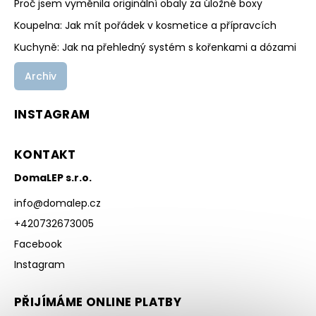
Proč jsem vyměnila originální obaly za úložné boxy
Koupelna: Jak mít pořádek v kosmetice a přípravcích
Kuchyně: Jak na přehledný systém s kořenkami a dózami
Archiv
INSTAGRAM
KONTAKT
DomaLEP s.r.o.
info
@
domalep.cz
+420732673005
Facebook
Instagram
PŘIJÍMÁME ONLINE PLATBY