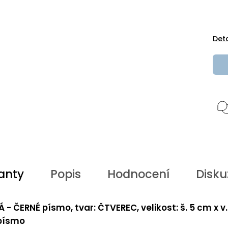
Det
anty
Popis
Hodnocení
Disku
Á - ČERNÉ písmo, tvar: ČTVEREC, velikost: š. 5 cm x v
 písmo