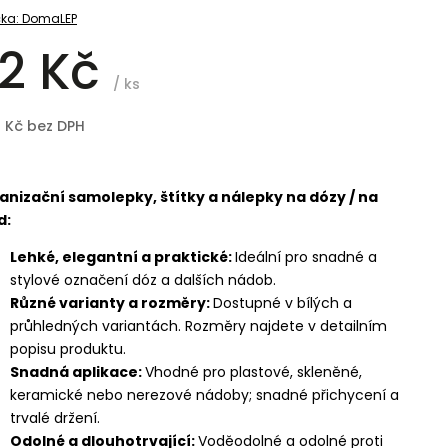
ka:
DomaLEP
2 Kč
/ ks
8 Kč bez DPH
anizační samolepky, štítky a nálepky na dózy / na
d:
Lehké, elegantní a praktické:
Ideální pro snadné a
stylové označení dóz a dalších nádob.
Různé varianty a rozměry:
Dostupné v bílých a
průhledných variantách. Rozměry najdete v detailním
popisu produktu.
Snadná aplikace:
Vhodné pro plastové, skleněné,
keramické nebo nerezové nádoby; snadné přichycení a
trvalé držení.
Odolné a dlouhotrvající:
Voděodolné a odolné proti