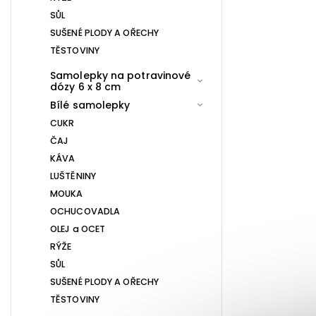
SŮL
SUŠENÉ PLODY A OŘECHY
TĚSTOVINY
Samolepky na potravinové
dózy 6 x 8 cm
Bílé samolepky
CUKR
ČAJ
KÁVA
LUŠTĚNINY
MOUKA
OCHUCOVADLA
OLEJ a OCET
RÝŽE
SŮL
SUŠENÉ PLODY A OŘECHY
TĚSTOVINY