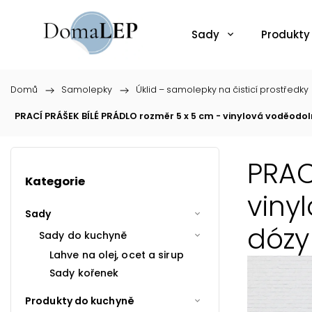
Sady
Produkty
Domů
/
Samolepky
/
Úklid – samolepky na čisticí prostředky
PRACÍ PRÁŠEK BÍLÉ PRÁDLO rozměr 5 x 5 cm - vinylová voděodo
PRAC
Kategorie
viny
Sady
dózy
Sady do kuchyně
Lahve na olej, ocet a sirup
Sady kořenek
Produkty do kuchyně