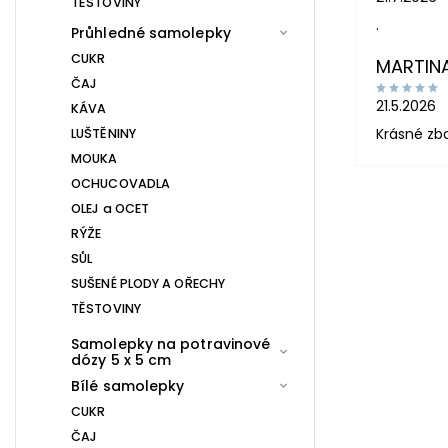
TĚSTOVINY
.
Průhledné samolepky
CUKR
MARTIN
ČAJ
21.5.2026
KÁVA
Krásné zb
LUŠTĚNINY
MOUKA
OCHUCOVADLA
OLEJ a OCET
RÝŽE
SŮL
SUŠENÉ PLODY A OŘECHY
TĚSTOVINY
Samolepky na potravinové
dózy 5 x 5 cm
Bílé samolepky
CUKR
ČAJ