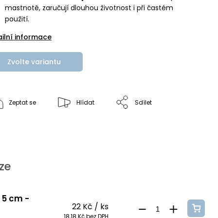
mastnotě, zaručují dlouhou životnost i při častém
použití.
ailní informace
Zvolte variantu
Zeptat se
Hlídat
Sdílet
ze
. 5 cm -
22 Kč
/ ks
18,18 Kč bez DPH