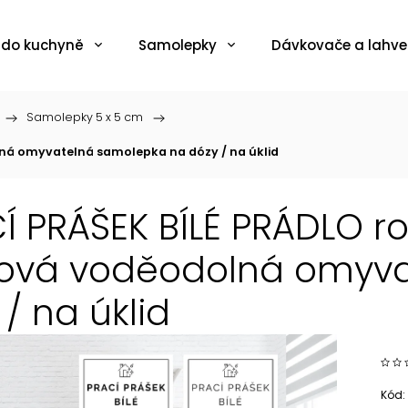
 do kuchyně
Samolepky
Dávkovače a lahve
/
Samolepky 5 x 5 cm
/
lná omyvatelná samolepka na dózy / na úklid
Í PRÁŠEK BÍLÉ PRÁDLO r
lová voděodolná omyv
 / na úklid
Kód: