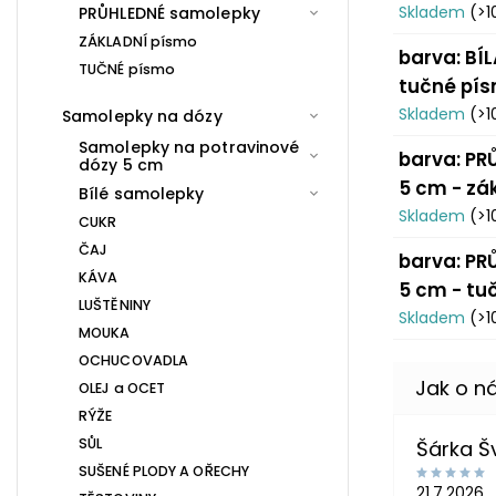
Skladem
(>1
PRŮHLEDNÉ samolepky
ZÁKLADNÍ písmo
barva: BÍL
TUČNÉ písmo
tučné pí
Skladem
(>1
Samolepky na dózy
Samolepky na potravinové
barva: PRŮ
dózy 5 cm
5 cm - zá
Bílé samolepky
Skladem
(>1
CUKR
ČAJ
barva: PRŮ
KÁVA
5 cm - tu
LUŠTĚNINY
Skladem
(>1
MOUKA
OCHUCOVADLA
OLEJ a OCET
RÝŽE
SŮL
Šárka 
SUŠENÉ PLODY A OŘECHY
21.7.2026