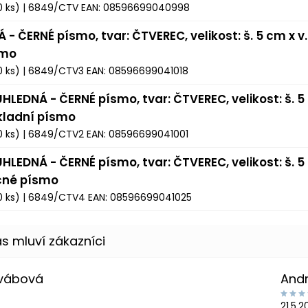
0 ks)
| 6849/CTV
EAN:
08596699040998
Á - ČERNÉ písmo, tvar: ČTVEREC, velikost: š. 5 cm x v
smo
0 ks)
| 6849/CTV3
EAN:
08596699041018
HLEDNÁ - ČERNÉ písmo, tvar: ČTVEREC, velikost: š. 5 
kladní písmo
0 ks)
| 6849/CTV2
EAN:
08596699041001
HLEDNÁ - ČERNÉ písmo, tvar: ČTVEREC, velikost: š. 5 
čné písmo
0 ks)
| 6849/CTV4
EAN:
08596699041025
Švábová
And
21.5.