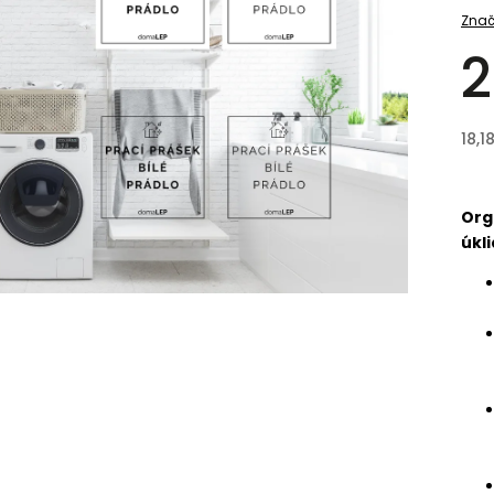
Znač
2
18,1
Org
úkli