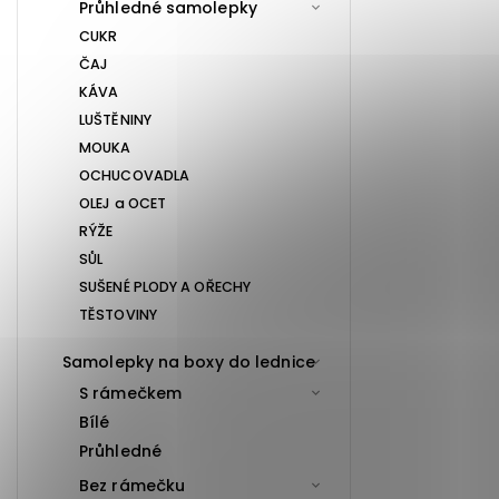
Průhledné samolepky
CUKR
ČAJ
KÁVA
LUŠTĚNINY
MOUKA
OCHUCOVADLA
OLEJ a OCET
RÝŽE
SŮL
SUŠENÉ PLODY A OŘECHY
TĚSTOVINY
Samolepky na boxy do lednice
S rámečkem
Bílé
Průhledné
Bez rámečku