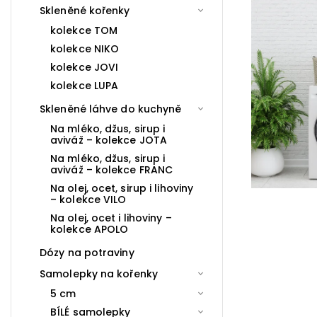
Skleněné kořenky
kolekce TOM
kolekce NIKO
kolekce JOVI
kolekce LUPA
Skleněné láhve do kuchyně
Na mléko, džus, sirup i
aviváž – kolekce JOTA
Na mléko, džus, sirup i
aviváž – kolekce FRANC
Na olej, ocet, sirup i lihoviny
– kolekce VILO
Na olej, ocet i lihoviny –
kolekce APOLO
Dózy na potraviny
Samolepky na kořenky
5 cm
BÍLÉ samolepky