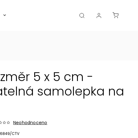
Boxy, dózy, kořenky, skleničky
Akce
Diá
ozměr 5 x 5 cm -
atelná samolepka na
Neohodnoceno
6849/CTV