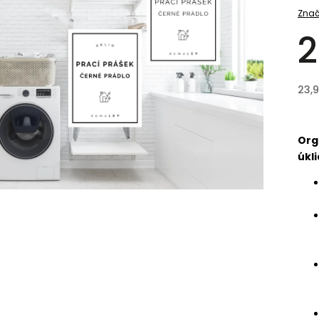
Znač
2
23,
Org
úkli