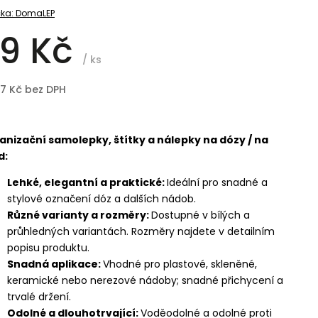
ka:
DomaLEP
9 Kč
/ ks
97 Kč bez DPH
anizační samolepky, štítky a nálepky na dózy / na
d:
Lehké, elegantní a praktické:
Ideální pro snadné a
stylové označení dóz a dalších nádob.
Různé varianty a rozměry:
Dostupné v bílých a
průhledných variantách. Rozměry najdete v detailním
popisu produktu.
Snadná aplikace:
Vhodné pro plastové, skleněné,
keramické nebo nerezové nádoby; snadné přichycení a
trvalé držení.
Odolné a dlouhotrvající:
Voděodolné a odolné proti