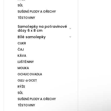
SŮL
SUŠENÉ PLODY A OŘECHY
TĚSTOVINY
Samolepky na potravinové
dózy 6 x 8 cm
Bílé samolepky
CUKR
ČAJ
KÁVA
LUŠTĚNINY
MOUKA
OCHUCOVADLA
OLEJ a OCET
RÝŽE
SŮL
SUŠENÉ PLODY A OŘECHY
TĚSTOVINY