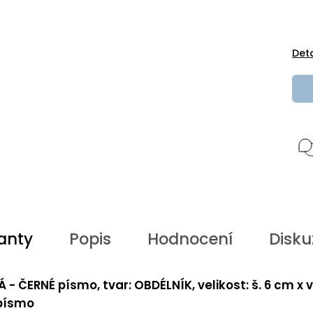
Det
anty
Popis
Hodnocení
Disku
Á - ČERNÉ písmo, tvar: OBDÉLNÍK, velikost: š. 6 cm x v
 písmo