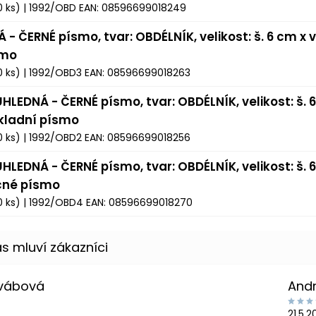
0 ks)
| 1992/OBD
EAN:
08596699018249
Á - ČERNÉ písmo, tvar: OBDÉLNÍK, velikost: š. 6 cm x v
smo
0 ks)
| 1992/OBD3
EAN:
08596699018263
HLEDNÁ - ČERNÉ písmo, tvar: OBDÉLNÍK, velikost: š. 6
kladní písmo
0 ks)
| 1992/OBD2
EAN:
08596699018256
HLEDNÁ - ČERNÉ písmo, tvar: OBDÉLNÍK, velikost: š. 6
čné písmo
0 ks)
| 1992/OBD4
EAN:
08596699018270
Švábová
And
21.5.