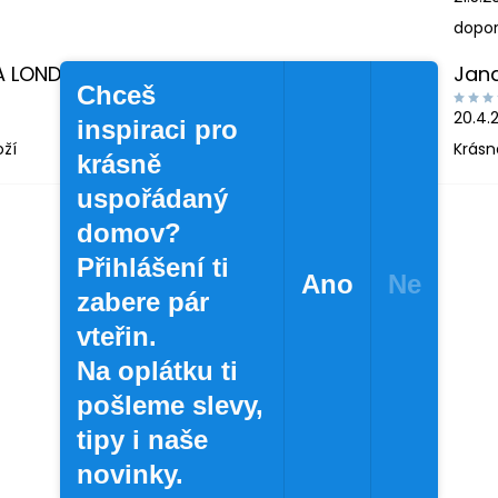
dopor
A LONDINOVÁ
Jan
Chceš
20.4.
inspiraci pro
oží
Krásn
krásně
uspořádaný
domov?
Přihlášení ti
Ano
Ne
zabere pár
vteřin.
Na oplátku ti
pošleme slevy,
tipy i naše
novinky.