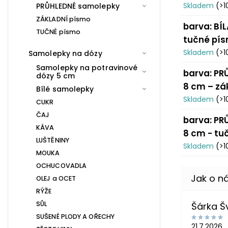
Skladem
(>1
PRŮHLEDNÉ samolepky
ZÁKLADNÍ písmo
barva: BÍL
TUČNÉ písmo
tučné pí
Skladem
(>1
Samolepky na dózy
Samolepky na potravinové
barva: PRŮ
dózy 5 cm
8 cm – zá
Bílé samolepky
Skladem
(>1
CUKR
ČAJ
barva: PRŮ
KÁVA
8 cm - tu
LUŠTĚNINY
Skladem
(>1
MOUKA
OCHUCOVADLA
OLEJ a OCET
RÝŽE
SŮL
Šárka 
SUŠENÉ PLODY A OŘECHY
21.7.2026