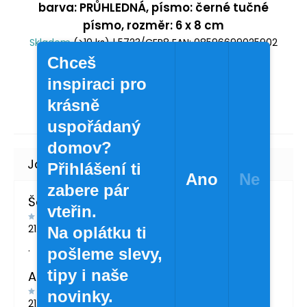
barva: PRŮHLEDNÁ, písmo: černé tučné
písmo, rozměr: 6 x 8 cm
Skladem
(>10 ks)
| 5723/CER8
EAN:
08596699025902
Chceš
29 Kč
/ ks
inspiraci pro
23,97 Kč bez DPH
krásně
uspořádaný
domov?
Přihlášení ti
Ano
Ne
zabere pár
Šárka Švábová
vteřin.
21.7.2026
Na oplátku ti
.
pošleme slevy,
tipy i naše
Andrea Žáčková
novinky.
21.5.2026