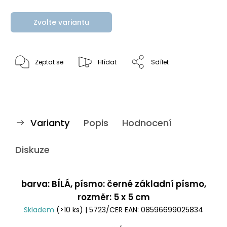
Zvolte variantu
Zeptat se
Hlídat
Sdílet
Varianty
Popis
Hodnocení
Diskuze
barva: BÍLÁ, písmo: černé základní písmo,
rozměr: 5 x 5 cm
Skladem
(>10 ks)
| 5723/CER
EAN:
08596699025834