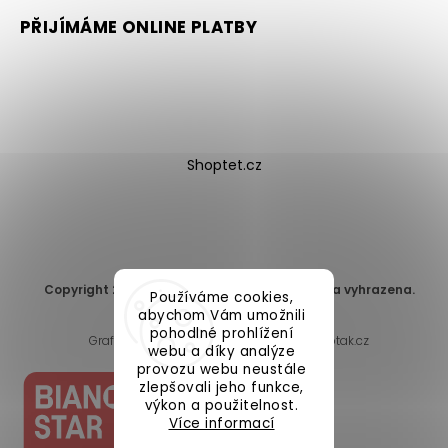
PŘIJÍMÁME ONLINE PLATBY
Shoptet.cz
Copyright 2026
DomaLEP s.r.o.
. Všechna práva vyhrazena.
Používáme cookies,
Upravit nastavení cookies
abychom Vám umožnili
pohodlné prohlížení
Grafický návrh vytvořil a nakódoval
Shoptak.cz
webu a díky analýze
provozu webu neustále
zlepšovali jeho funkce,
výkon a použitelnost.
Více informací