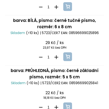
barva: BÍLÁ, písmo: černé tučné písmo,
rozměr: 6 x 8 cm
Skladem
(>10 ks)
| 5723/CER7
EAN:
08596699025896
29 Kč
/ ks
23,97 Kč bez DPH
barva: PRŮHLEDNÁ, písmo: černé základní
písmo, rozměr: 5 x 5 cm
Skladem
(>10 ks)
| 5723/CER2
EAN:
08596699025841
22 Kč
/ ks
18,18 Kč bez DPH