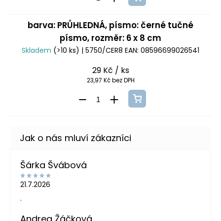
barva: PRŮHLEDNÁ, písmo: černé tučné
písmo, rozměr: 6 x 8 cm
Skladem
(>10 ks)
| 5750/CER8
EAN:
08596699026541
29 Kč
/ ks
23,97 Kč bez DPH
Šárka Švábová
21.7.2026
.
Andrea Žáčková