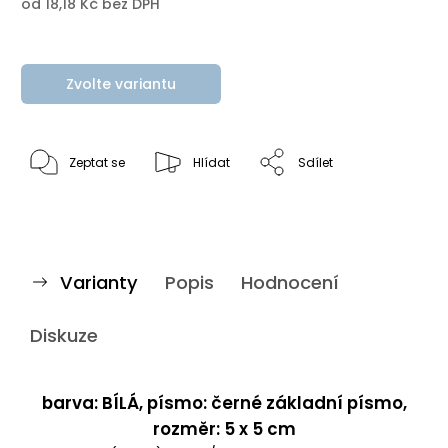
od
18,18 Kč
bez DPH
Zvolte variantu
Zeptat se
Hlídat
Sdílet
Varianty
Popis
Hodnocení
Diskuze
barva: BÍLÁ, písmo: černé základní písmo,
rozměr: 5 x 5 cm