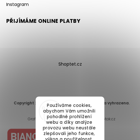
Instagram
PŘIJÍMÁME ONLINE PLATBY
Shoptet.cz
Copyright 2026
DomaLEP s.r.o.
. Všechna práva vyhrazena.
Používáme cookies,
Upravit nastavení cookies
abychom Vám umožnili
pohodlné prohlížení
Grafický návrh vytvořil a nakódoval
Shoptak.cz
webu a díky analýze
provozu webu neustále
zlepšovali jeho funkce,
výkon a použitelnost.