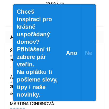
29 Kč
/ ks
23,97 Kč bez DPH
Chceš
inspiraci pro
krásně
uspořádaný
domov?
Přihlášení ti
Šárka Švábová
Ano
Ne
zabere pár
21.7.2026
vteřin.
.
Na oplátku ti
Andrea Žáčková
pošleme slevy,
tipy i naše
21.5.2026
doporučuji
novinky.
MARTINA LONDINOVÁ