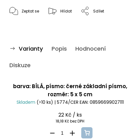
Zeptat se
Hlídat
Sdílet
Varianty
Popis
Hodnocení
Diskuze
barva: BÍLÁ, písmo: černé základní písmo,
rozměr: 5 x 5 cm
Skladem
(>10 ks)
| 5774/CER
EAN:
08596699027111
22 Kč
/ ks
18,18 Kč bez DPH