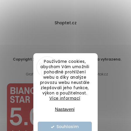
Shoptet.cz
Copyright 2026
DomaLEP s.r.o.
. Všechna práva vyhrazena.
Používáme cookies,
Upravit nastavení cookies
abychom Vám umožnili
pohodlné prohlížení
Grafický návrh vytvořil a nakódoval
Shoptak.cz
webu a díky analýze
provozu webu neustále
zlepšovali jeho funkce,
výkon a použitelnost.
Více informací
Nastavení
Souhlasím