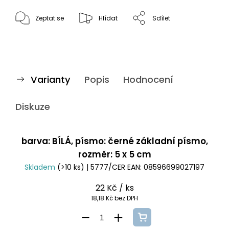
Zeptat se
Hlídat
Sdílet
Varianty
Popis
Hodnocení
Diskuze
barva: BÍLÁ, písmo: černé základní písmo,
rozměr: 5 x 5 cm
Skladem
(>10 ks)
| 5777/CER
EAN:
08596699027197
22 Kč
/ ks
18,18 Kč bez DPH