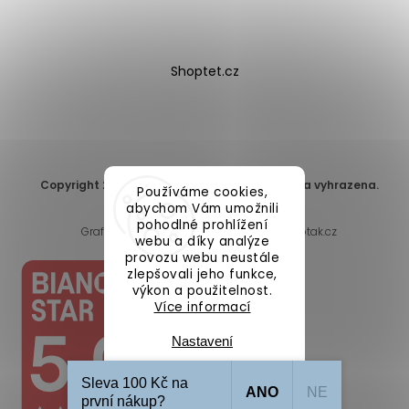
Shoptet.cz
Copyright 2026
DomaLEP s.r.o.
. Všechna práva vyhrazena.
Používáme cookies,
Upravit nastavení cookies
abychom Vám umožnili
pohodlné prohlížení
Grafický návrh vytvořil a nakódoval
Shoptak.cz
webu a díky analýze
provozu webu neustále
zlepšovali jeho funkce,
výkon a použitelnost.
Více informací
Nastavení
Sleva 100 Kč na
ANO
NE
Souhlasím
první nákup?