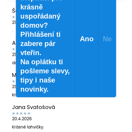
krásně
Šárka Švábová
uspořádaný
21.7.2026
domov?
.
Přihlášení ti
Ano
Ne
Andrea Žáčková
zabere pár
vteřin.
21.5.2026
Na oplátku ti
doporučuji
pošleme slevy,
MARTINA LONDINOVÁ
tipy i naše
21.5.2026
novinky.
Krásné zboží
Jana Svatošová
20.4.2026
Krásné lahvičky.