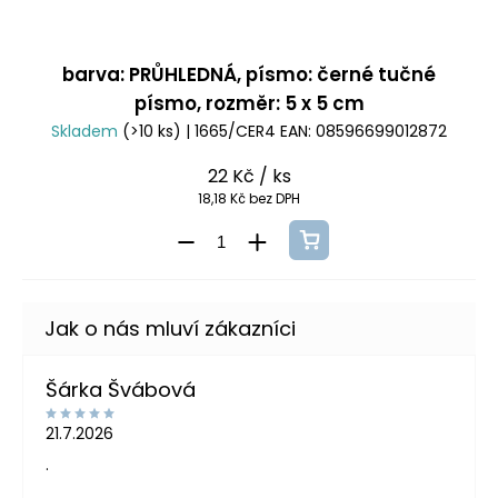
barva: PRŮHLEDNÁ, písmo: černé tučné
písmo, rozměr: 5 x 5 cm
Skladem
(>10 ks)
| 1665/CER4
EAN:
08596699012872
22 Kč
/ ks
18,18 Kč bez DPH
Šárka Švábová
21.7.2026
.