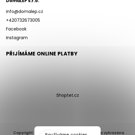
DomaLEP s.r.o.
info
@
domalep.cz
+420732673005
Facebook
Instagram
PŘIJÍMÁME ONLINE PLATBY
Shoptet.cz
Copyright 2026
DomaLEP s.r.o.
. Všechna práva vyhrazena.
Používáme cookies,