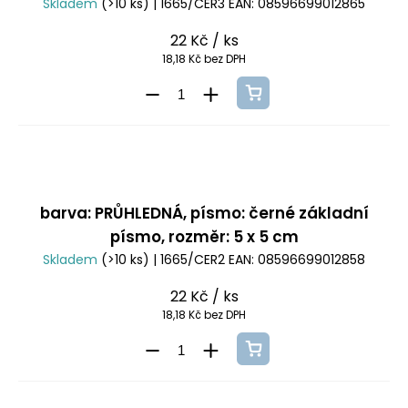
Skladem
(>10 ks)
| 1665/CER3
EAN:
08596699012865
22 Kč
/ ks
18,18 Kč bez DPH
barva: PRŮHLEDNÁ, písmo: černé základní
písmo, rozměr: 5 x 5 cm
Skladem
(>10 ks)
| 1665/CER2
EAN:
08596699012858
22 Kč
/ ks
18,18 Kč bez DPH