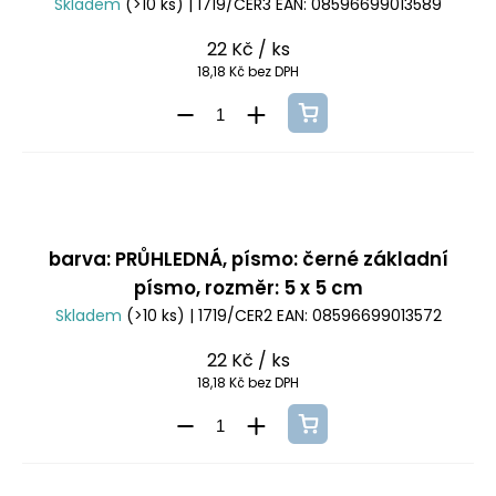
Skladem
(>10 ks)
| 1719/CER3
EAN:
08596699013589
22 Kč
/ ks
18,18 Kč bez DPH
barva: PRŮHLEDNÁ, písmo: černé základní
písmo, rozměr: 5 x 5 cm
Skladem
(>10 ks)
| 1719/CER2
EAN:
08596699013572
22 Kč
/ ks
18,18 Kč bez DPH