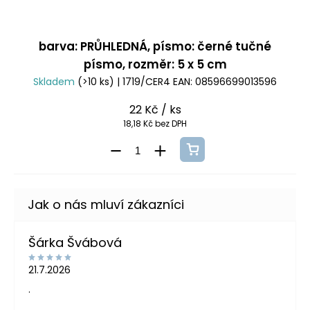
barva: PRŮHLEDNÁ, písmo: černé tučné
písmo, rozměr: 5 x 5 cm
Skladem
(>10 ks)
| 1719/CER4
EAN:
08596699013596
22 Kč
/ ks
18,18 Kč bez DPH
Šárka Švábová
21.7.2026
.