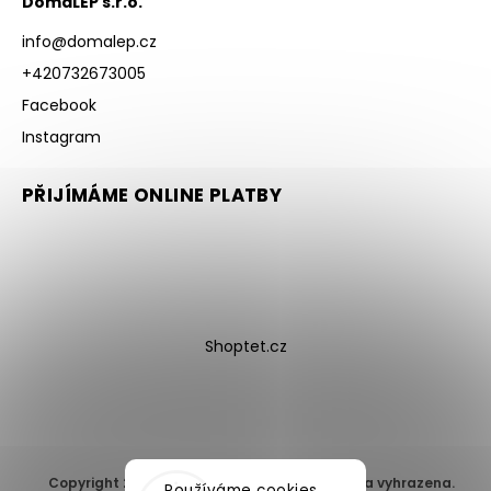
DomaLEP s.r.o.
info
@
domalep.cz
+420732673005
Facebook
Instagram
PŘIJÍMÁME ONLINE PLATBY
Shoptet.cz
Copyright 2026
DomaLEP s.r.o.
. Všechna práva vyhrazena.
Používáme cookies,