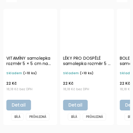
LÉKY PRO DOSPĚLÉ
BOLEST KLOUBŮ
NACH
samolepka rozměr 5 ×
samolepka rozměr 5 ×
samo
5 cm na boxy a
5 cm na boxy a
5 cm
Skladem
(>10 ks)
Skladem
(>10 ks)
Sklad
označení domácí
označení domácí
ozna
lékárničky
lékárničky
lékár
22 Kč
22 Kč
22 Kč
18,18 Kč bez DPH
18,18 Kč bez DPH
18,18 K
Detail
Detail
De
BÍLÁ
PRŮHLEDNÁ
BÍLÁ
PRŮHLEDNÁ
BÍ