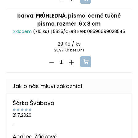
barva: PRŮHLEDNÁ, písmo: černé tučné
písmo, rozměr: 6 x 8 cm
Skladem
(>10 ks)
| 5825/CER8
EAN:
08596699028545
29 Kč
/ ks
23,97 Kč bez DPH
Šárka Švábová
21.7.2026
.
Andrea Žáčková