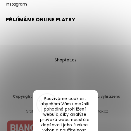
Instagram
PŘIJÍMÁME ONLINE PLATBY
Shoptet.cz
Copyright 2026
DomaLEP s.r.o.
. Všechna práva vyhrazena.
Používáme cookies,
Upravit nastavení cookies
abychom Vám umožnili
pohodlné prohlížení
Grafický návrh vytvořil a nakódoval
Shoptak.cz
webu a díky analýze
provozu webu neustále
zlepšovali jeho funkce,
výkon a použitelnost.