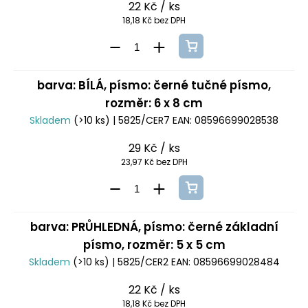
22 Kč
/ ks
18,18 Kč bez DPH
barva: BÍLÁ, písmo: černé tučné písmo,
rozměr: 6 x 8 cm
Skladem
(>10 ks)
| 5825/CER7
EAN:
08596699028538
29 Kč
/ ks
23,97 Kč bez DPH
barva: PRŮHLEDNÁ, písmo: černé základní
písmo, rozměr: 5 x 5 cm
Skladem
(>10 ks)
| 5825/CER2
EAN:
08596699028484
22 Kč
/ ks
18,18 Kč bez DPH