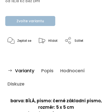
od
18,18 Kč
bez DPH
Zvolte variantu
Zeptat se
Hlídat
Sdílet
Varianty
Popis
Hodnocení
Diskuze
barva: BÍLÁ, písmo: černé základní písmo,
rozměr: 5 x 5 cm