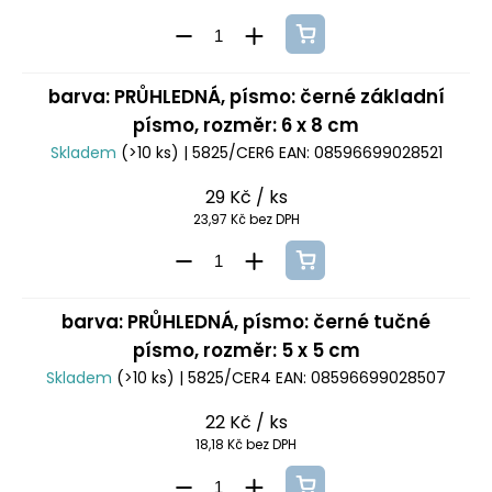
barva: PRŮHLEDNÁ, písmo: černé základní
písmo, rozměr: 6 x 8 cm
Skladem
(>10 ks)
| 5825/CER6
EAN:
08596699028521
29 Kč
/ ks
23,97 Kč bez DPH
barva: PRŮHLEDNÁ, písmo: černé tučné
písmo, rozměr: 5 x 5 cm
Skladem
(>10 ks)
| 5825/CER4
EAN:
08596699028507
22 Kč
/ ks
18,18 Kč bez DPH