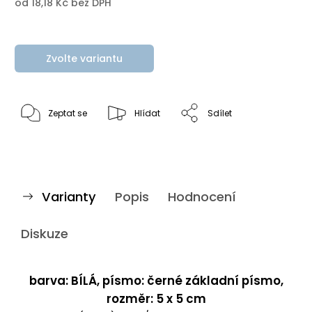
od
18,18 Kč
bez DPH
Zvolte variantu
Zeptat se
Hlídat
Sdílet
Varianty
Popis
Hodnocení
Diskuze
barva: BÍLÁ, písmo: černé základní písmo,
rozměr: 5 x 5 cm