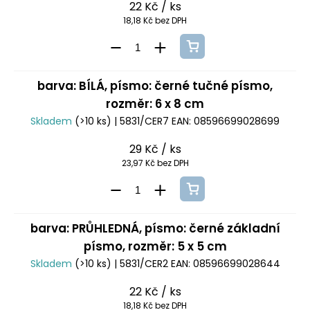
22 Kč
/ ks
18,18 Kč bez DPH
barva: BÍLÁ, písmo: černé tučné písmo,
rozměr: 6 x 8 cm
Skladem
(>10 ks)
| 5831/CER7
EAN:
08596699028699
29 Kč
/ ks
23,97 Kč bez DPH
barva: PRŮHLEDNÁ, písmo: černé základní
písmo, rozměr: 5 x 5 cm
Skladem
(>10 ks)
| 5831/CER2
EAN:
08596699028644
22 Kč
/ ks
18,18 Kč bez DPH