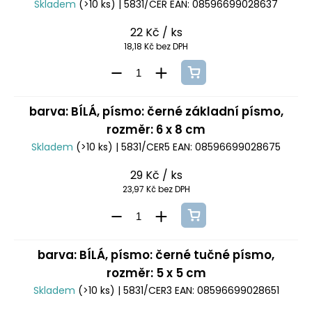
Skladem
(>10 ks)
| 5831/CER
EAN:
08596699028637
22 Kč
/ ks
18,18 Kč bez DPH
barva: BÍLÁ, písmo: černé základní písmo,
rozměr: 6 x 8 cm
Skladem
(>10 ks)
| 5831/CER5
EAN:
08596699028675
29 Kč
/ ks
23,97 Kč bez DPH
barva: BÍLÁ, písmo: černé tučné písmo,
rozměr: 5 x 5 cm
Skladem
(>10 ks)
| 5831/CER3
EAN:
08596699028651