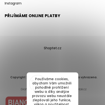
Instagram
PŘIJÍMÁME ONLINE PLATBY
Shoptet.cz
Copyright 2026
DomaLEP s.r.o.
. Všechna práva vyhrazena.
Používáme cookies,
Upravit nastavení cookies
abychom Vám umožnili
pohodlné prohlížení
Grafický návrh vytvořil a nakódoval
Shoptak.cz
webu a díky analýze
provozu webu neustále
zlepšovali jeho funkce,
výkon a použitelnost.