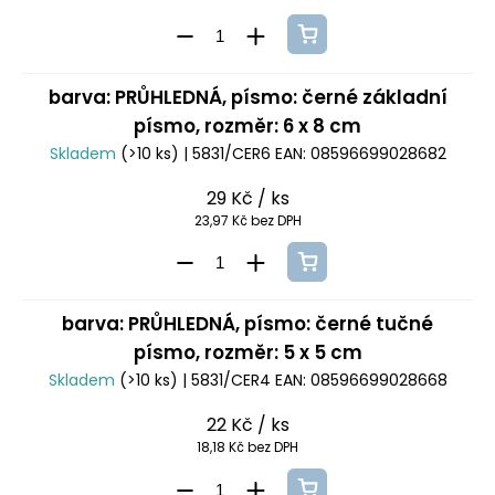
barva: PRŮHLEDNÁ, písmo: černé základní
písmo, rozměr: 6 x 8 cm
Skladem
(>10 ks)
| 5831/CER6
EAN:
08596699028682
29 Kč
/ ks
23,97 Kč bez DPH
barva: PRŮHLEDNÁ, písmo: černé tučné
písmo, rozměr: 5 x 5 cm
Skladem
(>10 ks)
| 5831/CER4
EAN:
08596699028668
22 Kč
/ ks
18,18 Kč bez DPH