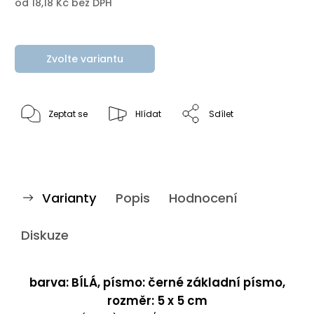
od
18,18 Kč
bez DPH
Zvolte variantu
Zeptat se
Hlídat
Sdílet
Varianty
Popis
Hodnocení
Diskuze
barva: BÍLÁ, písmo: černé základní písmo,
rozměr: 5 x 5 cm