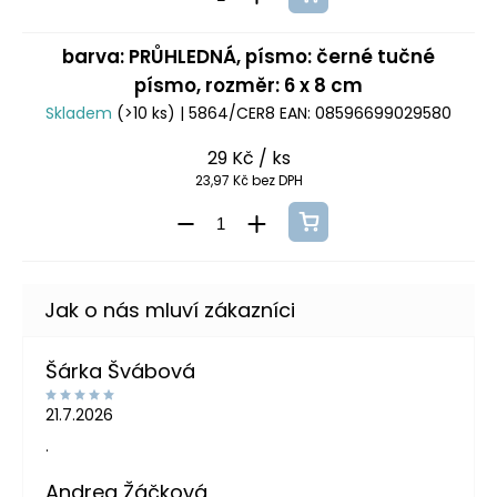
barva: PRŮHLEDNÁ, písmo: černé tučné
písmo, rozměr: 6 x 8 cm
Skladem
(>10 ks)
| 5864/CER8
EAN:
08596699029580
29 Kč
/ ks
23,97 Kč bez DPH
Šárka Švábová
21.7.2026
.
Andrea Žáčková