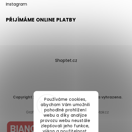
Instagram
PŘIJÍMÁME ONLINE PLATBY
Shoptet.cz
Copyright 2026
DomaLEP s.r.o.
. Všechna práva vyhrazena.
Používáme cookies,
Upravit nastavení cookies
abychom Vám umožnili
pohodlné prohlížení
Grafický návrh vytvořil a nakódoval
Shoptak.cz
webu a díky analýze
provozu webu neustále
zlepšovali jeho funkce,
výkon a použitelnost.