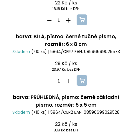
22 Kč
/ ks
18,18 Kč bez DPH
barva: BÍLÁ, písmo: černé tučné písmo,
rozměr: 6 x 8 cm
Skladem
(>10 ks)
| 5864/CER7
EAN:
08596699029573
29 Kč
/ ks
23,97 Kč bez DPH
barva: PRŮHLEDNÁ, písmo: černé základní
písmo, rozměr: 5 x 5 cm
Skladem
(>10 ks)
| 5864/CER2
EAN:
08596699029528
22 Kč
/ ks
18,18 Kč bez DPH