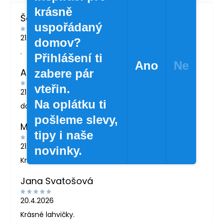
krásně
Šárka Švábová
uspořádaný
21.7.2026
domov?
.
Přihlášení ti
Ano
Ne
Andrea Žáčková
zabere pár
vteřin.
21.5.2026
Na oplátku ti
doporučuji
pošleme slevy,
MARTINA LONDINOVÁ
tipy i naše
21.5.2026
novinky.
Krásné zboží
Jana Svatošová
20.4.2026
Krásné lahvičky.