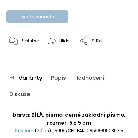
Zvolte variantu
Zeptat se
Hlídat
Sdílet
Varianty
Popis
Hodnocení
Diskuze
barva: BÍLÁ, písmo: černé základní písmo,
rozměr: 5 x 5 cm
Skladem
(>10 ks)
| 5909/CER
EAN:
08596699030715