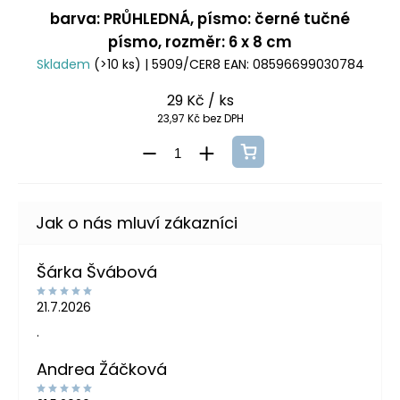
barva: PRŮHLEDNÁ, písmo: černé tučné
písmo, rozměr: 6 x 8 cm
Skladem
(>10 ks)
| 5909/CER8
EAN:
08596699030784
29 Kč
/ ks
23,97 Kč bez DPH
Šárka Švábová
21.7.2026
.
Andrea Žáčková