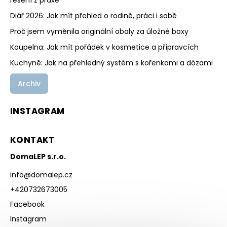
řešení z praxe
Diář 2026: Jak mít přehled o rodině, práci i sobě
Proč jsem vyměnila originální obaly za úložné boxy
Koupelna: Jak mít pořádek v kosmetice a přípravcích
Kuchyně: Jak na přehledný systém s kořenkami a dózami
Archiv
INSTAGRAM
KONTAKT
DomaLEP s.r.o.
info
@
domalep.cz
+420732673005
Facebook
Instagram