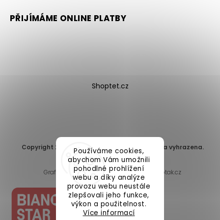
PŘIJÍMÁME ONLINE PLATBY
Shoptet.cz
Copyright 2026
DomaLEP s.r.o.
. Všechna práva vyhrazena.
Používáme cookies,
Upravit nastavení cookies
abychom Vám umožnili
pohodlné prohlížení
Grafický návrh vytvořil a nakódoval
Shoptak.cz
webu a díky analýze
provozu webu neustále
zlepšovali jeho funkce,
výkon a použitelnost.
Více informací