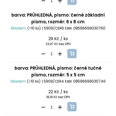
barva: PRŮHLEDNÁ, písmo: černé základní
písmo, rozměr: 6 x 8 cm
Skladem
(>10 ks)
| 5909/CER6
EAN:
08596699030760
29 Kč
/ ks
23,97 Kč bez DPH
barva: PRŮHLEDNÁ, písmo: černé tučné
písmo, rozměr: 5 x 5 cm
Skladem
(>10 ks)
| 5909/CER4
EAN:
08596699030746
22 Kč
/ ks
18,18 Kč bez DPH