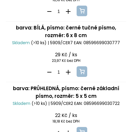
barva: BÍLÁ, písmo: černé tučné písmo,
rozměr: 6 x 8 cm
Skladem
(>10 ks)
| 5909/CER7
EAN:
08596699030777
29 Kč
/ ks
23,97 Kč bez DPH
barva: PRŮHLEDNÁ, písmo: černé základní
písmo, rozměr: 5 x 5 cm
Skladem
(>10 ks)
| 5909/CER2
EAN:
08596699030722
22 Kč
/ ks
18,18 Kč bez DPH