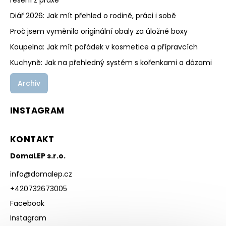
řešení z praxe
Diář 2026: Jak mít přehled o rodině, práci i sobě
Proč jsem vyměnila originální obaly za úložné boxy
Koupelna: Jak mít pořádek v kosmetice a přípravcích
Kuchyně: Jak na přehledný systém s kořenkami a dózami
Archiv
INSTAGRAM
KONTAKT
DomaLEP s.r.o.
info
@
domalep.cz
+420732673005
Facebook
Instagram