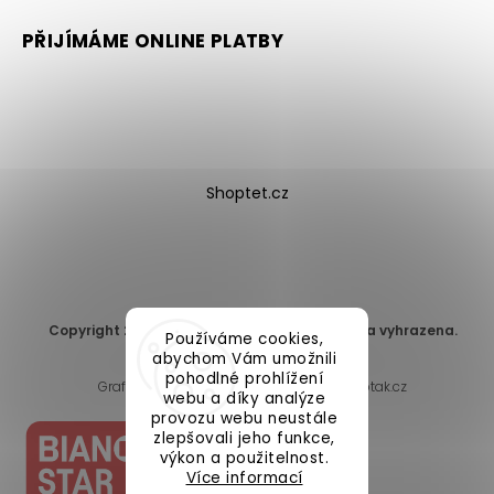
PŘIJÍMÁME ONLINE PLATBY
Shoptet.cz
Copyright 2026
DomaLEP s.r.o.
. Všechna práva vyhrazena.
Používáme cookies,
Upravit nastavení cookies
abychom Vám umožnili
pohodlné prohlížení
Grafický návrh vytvořil a nakódoval
Shoptak.cz
webu a díky analýze
provozu webu neustále
zlepšovali jeho funkce,
výkon a použitelnost.
Více informací