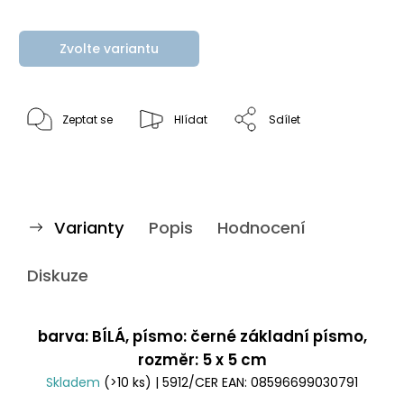
Zvolte variantu
Zeptat se
Hlídat
Sdílet
Varianty
Popis
Hodnocení
Diskuze
barva: BÍLÁ, písmo: černé základní písmo,
rozměr: 5 x 5 cm
Skladem
(>10 ks)
| 5912/CER
EAN:
08596699030791