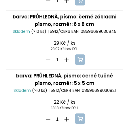
barva: PRŮHLEDNÁ, písmo: černé základní
písmo, rozměr: 6 x 8 cm
Skladem
(>10 ks)
| 5912/CER6
EAN:
08596699030845
29 Kč
/ ks
23,97 Kč bez DPH
barva: PRŮHLEDNÁ, písmo: černé tučné
písmo, rozměr: 5 x 5 cm
Skladem
(>10 ks)
| 5912/CER4
EAN:
08596699030821
22 Kč
/ ks
18,18 Kč bez DPH