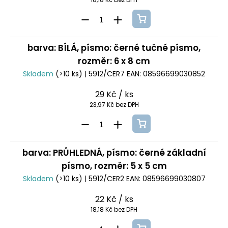
barva: BÍLÁ, písmo: černé tučné písmo,
rozměr: 6 x 8 cm
Skladem
(>10 ks)
| 5912/CER7
EAN:
08596699030852
29 Kč
/ ks
23,97 Kč bez DPH
barva: PRŮHLEDNÁ, písmo: černé základní
písmo, rozměr: 5 x 5 cm
Skladem
(>10 ks)
| 5912/CER2
EAN:
08596699030807
22 Kč
/ ks
18,18 Kč bez DPH